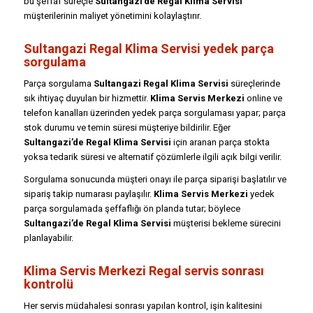
bu şeffaf süreçle
Sultangazi’de Regal Klima Servisi
müşterilerinin maliyet yönetimini kolaylaştırır.
Sultangazi Regal Klima Servisi yedek parça
sorgulama
Parça sorgulama
Sultangazi Regal Klima Servisi
süreçlerinde
sık ihtiyaç duyulan bir hizmettir.
Klima Servis Merkezi
online ve
telefon kanalları üzerinden yedek parça sorgulaması yapar; parça
stok durumu ve temin süresi müşteriye bildirilir. Eğer
Sultangazi’de Regal Klima Servisi
için aranan parça stokta
yoksa tedarik süresi ve alternatif çözümlerle ilgili açık bilgi verilir.
Sorgulama sonucunda müşteri onayı ile parça siparişi başlatılır ve
sipariş takip numarası paylaşılır.
Klima Servis Merkezi
yedek
parça sorgulamada şeffaflığı ön planda tutar; böylece
Sultangazi’de Regal Klima Servisi
müşterisi bekleme sürecini
planlayabilir.
Klima Servis Merkezi Regal servis sonrası
kontrolü
Her servis müdahalesi sonrası yapılan kontrol, işin kalitesini