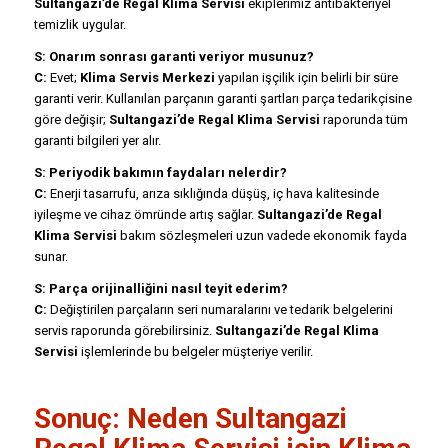
Sultangazi’de Regal Klima Servisi
ekiplerimiz antibakteriyel
temizlik uygular.
S: Onarım sonrası garanti veriyor musunuz?
C:
Evet;
Klima Servis Merkezi
yapılan işçilik için belirli bir süre
garanti verir. Kullanılan parçanın garanti şartları parça tedarikçisine
göre değişir;
Sultangazi’de Regal Klima Servisi
raporunda tüm
garanti bilgileri yer alır.
S: Periyodik bakımın faydaları nelerdir?
C:
Enerji tasarrufu, arıza sıklığında düşüş, iç hava kalitesinde
iyileşme ve cihaz ömründe artış sağlar.
Sultangazi’de Regal
Klima Servisi
bakım sözleşmeleri uzun vadede ekonomik fayda
sunar.
S: Parça orijinalliğini nasıl teyit ederim?
C:
Değiştirilen parçaların seri numaralarını ve tedarik belgelerini
servis raporunda görebilirsiniz.
Sultangazi’de Regal Klima
Servisi
işlemlerinde bu belgeler müşteriye verilir.
Sonuç: Neden Sultangazi