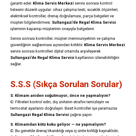
garanti eder.
Klima Servis Merkezi
servis sonrası kontrol
listesini düzenli uygular: cihaz çalışma testi, sıcaklık ölçümleri,
elektriksel kontroller, drenaj doğrulaması, parça belgeleri ve
müşteri bilgilendirmesi.
Sultangazi’de Regal Klima Servisi
işleminin kapanışı müşterinin onayıyla belgelenir.
Servis sonrası kontroller; müşteri memnuniyetinin ve çalışma
güvenliğinin sağlanması açısından kritiktir.
Klima Servis Merkezi
servis sonrası kontrolleri dijital ortamda arşivleyerek
Sultangazi’de Regal Klima Servisi
kayıtlarının izlenebilirliğini
sağlar.
S.S.S (Sıkça Sorulan Sorular)
S: Klimam aniden soğutmuyor; önce ne yapmalıyım?
C:
Filtreleri kontrol edin, dış ünitenin etrafını temizleyin ve
termostat ayarlarını doğrulayın. Basit kontroller işe yaramazsa
Sultangazi Regal Klima Servisi
çağrısı yapın.
S: Klimamdan kötü koku geliyor — ne yapmalıyım?
C:
Bu genelde drenaj tıkanıklığı veya iç ünite kirliliği kaynaklıdır;