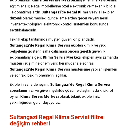
ekip bulunur.
Klima Servis Merkezi
teknisyenleri marka-spesifik
eğitimler alır; Regal modellerine özel elektronik ve mekanik bilgisi
ile donatılmışlardır.
Sultangazi’de Regal Klima Servisi
ekipleri
düzenli olarak mesleki güncellemelerden geçer ve yeni nesil
inverter teknolojileri, elektronik kontrol sistemleri konusunda
sertifikalandırılır.
Teknik ekip tanıtımında müşteri güveni ön plandadır.
Sultangazi’de Regal Klima Servisi
ekipleri kimlik ve yetki
belgelerini gösterir; saha çalışması öncesi gerekli güvenlik
ekipmanlarıyla gelir.
Klima Servis Merkezi
ekipleri aynı zamanda
müşteri iletişimine önem verir; her müdahale sonrası
Sultangazi’de Regal Klima Servisi
müşterisine yapılan işlemleri
ve sonraki bakım önerilerini açıklar.
Ekiplerin saha deneyimi,
Sultangazi’de Regal Klima Servisi
sorunlarını hızlı ve güvenli şekilde çözüme ulaştırmada kritik rol
oynar.
Klima Servis Merkezi
olarak teknik ekiplerimizin
yetkinliğinden gurur duyuyoruz.
Sultangazi Regal Klima Servisi filtre
değişim rehberi