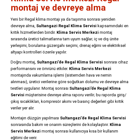
montaj ve devreye alma
Yeni bir Regal klima montajı ya da taşınma sonrası yeniden
devreye alma,
Sultangazi Regal Klima Servisi
kapsamındaki en
kritik hizmetlerden biridir.
Klima Servis Merkezi
montaj
sırasında üretici talimatlarına tam uyum sağlar; iç ve dış ünite
yerleşimi, borulama güzergahı seçimi, drenaj eğimi ve elektriksel
altyapı kontrolleri özenle yapılır.
Doğru montaj,
Sultangazi’de Regal Klima Servisi
sonrası cihaz
performansını ve ömrünü etkiler.
Klima Servis Merkezi
montajında vakumlama işlemi (sistemden hava ve nemin
alınması), üretici verilerine göre soğutkan dolumu ve devreye alma
testleri uygulanır. Montaj sonrası
Sultangazi’de Regal Klima
Servisi
müşterisine devreye alma raporu verilir; bu raporda giriş/
çıkış sıcaklıkları, kompresör akımı ve basınç değerleri gibi kritik
veriler yer alır.
Montajın düzgün yapılması
Sultangazi’de Regal Klima Servisi
sonrasında bakım ve onarım süreçlerini de kolaylaştırır.
Klima
Servis Merkezi
montaj sonrası kullanıcıya kısa bir kullanım
eğitimi de verir.