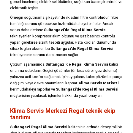
görsel inceleme, elektriksel ölçümler, soğutkan basınç kontrolü ve
elektronik teşhis.
Örneğin soğutmama şikayetinde ilk adım filtre kontrolüdür; filtre
temizliği sorunu çözecekse hızlı müdahale yeterli olur. Ancak
sorun daha derinse
Sultangazi’de Regal Klima Servisi
teknisyenleri kompresör akım ölçümü ve gaz basıncı kontrolü
yapar; gerekirse sızıntı tespiti uygular. Hata kodları durumunda
cihaz logları okunur; bu
Sultangazi’de Regal Klima Servisi
teknisyeninin sorunu daraltmasını sağlar.
Çözüm aşamasında
Sultangazi’de Regal Klima Servisi
kalıcı
onarıma odaklanır. Geçici çözümler (ör. kısa süreli gaz dolumu)
yalnızca acil konfor sağlamak için uygulanır; kalıcı çözümler parça
değişimi veya devre onarımlarını kapsar.
Klima Servis Merkezi
her müdahaleyi raporlar ve
Sultangazi’de Regal Klima Servisi
müşterisine yapılacak işlemler hakkında yazılı onay alır.
Klima Servis Merkezi Regal teknik ekip
tanıtımı
Sultangazi Regal Klima Servisi
kalitesinin ardında deneyimli bir