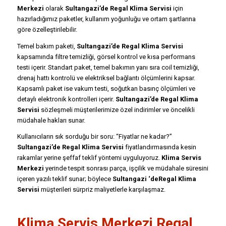
Merkezi
olarak
Sultangazi’de Regal Klima Servisi
için
hazırladığımız paketler, kullanım yoğunluğu ve ortam şartlarına
göre özelleştirilebilir.
Temel bakım paketi,
Sultangazi’de Regal Klima Servisi
kapsamında filtre temizliği, görsel kontrol ve kısa performans
testi içerir. Standart paket, temel bakımın yanı sıra coil temizliği,
drenaj hattı kontrolü ve elektriksel bağlantı ölçümlerini kapsar.
Kapsamlı paket ise vakum testi, soğutkan basınç ölçümleri ve
detaylı elektronik kontrolleri içerir.
Sultangazi’de Regal Klima
Servisi
sözleşmeli müşterilerimize özel indirimler ve öncelikli
müdahale hakları sunar.
Kullanıcıların sık sorduğu bir soru: “Fiyatlar ne kadar?”
Sultangazi’de Regal Klima Servisi
fiyatlandırmasında kesin
rakamlar yerine şeffaf teklif yöntemi uyguluyoruz.
Klima Servis
Merkezi
yerinde tespit sonrası parça, işçilik ve müdahale süresini
içeren yazılı teklif sunar; böylece
Sultangazi ‘deRegal Klima
Servisi
müşterileri sürpriz maliyetlerle karşılaşmaz.
Klima Servis Merkezi Regal