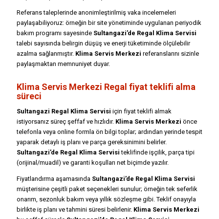
Referans taleplerinde anonimleştirilmiş vaka incelemeleri
paylaşabiliyoruz: örneğin bir site yönetiminde uygulanan periyodik
bakım programı sayesinde
Sultangazi’de Regal Klima Servisi
talebi sayısında belirgin düşüş ve enerji tüketiminde ölçülebilir
azalma sağlanmıştır.
Klima Servis Merkezi
referanslarını sizinle
paylaşmaktan memnuniyet duyar.
Klima Servis Merkezi Regal fiyat teklifi alma
süreci
Sultangazi Regal Klima Servisi
için fiyat teklifi almak
istiyorsanız süreç şeffaf ve hızlıdır.
Klima Servis Merkezi
önce
telefonla veya online formla ön bilgi toplar; ardından yerinde tespit
yaparak detaylı iş planı ve parça gereksinimini belirler.
Sultangazi’de Regal Klima Servisi
teklifinde işçilik, parça tipi
(orijinal/muadil) ve garanti koşulları net biçimde yazılır.
Fiyatlandırma aşamasında
Sultangazi’de Regal Klima Servisi
müşterisine çeşitli paket seçenekleri sunulur; örneğin tek seferlik
onarım, sezonluk bakım veya yıllık sözleşme gibi. Teklif onayıyla
birlikte iş planı ve tahmini süresi belirlenir.
Klima Servis Merkezi