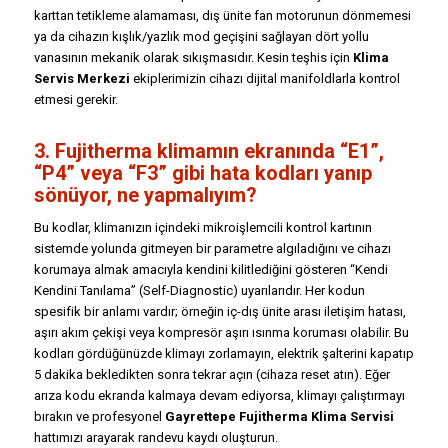
karttan tetikleme alamaması, dış ünite fan motorunun dönmemesi
ya da cihazın kışlık/yazlık mod geçişini sağlayan dört yollu
vanasının mekanik olarak sıkışmasıdır. Kesin teşhis için
Klima
Servis Merkezi
ekiplerimizin cihazı dijital manifoldlarla kontrol
etmesi gerekir.
3. Fujitherma klimamın ekranında “E1”,
“P4” veya “F3” gibi hata kodları yanıp
sönüyor, ne yapmalıyım?
Bu kodlar, klimanızın içindeki mikroişlemcili kontrol kartının
sistemde yolunda gitmeyen bir parametre algıladığını ve cihazı
korumaya almak amacıyla kendini kilitlediğini gösteren “Kendi
Kendini Tanılama” (Self-Diagnostic) uyarılarıdır. Her kodun
spesifik bir anlamı vardır; örneğin iç-dış ünite arası iletişim hatası,
aşırı akım çekişi veya kompresör aşırı ısınma koruması olabilir. Bu
kodları gördüğünüzde klimayı zorlamayın, elektrik şalterini kapatıp
5 dakika bekledikten sonra tekrar açın (cihaza reset atın). Eğer
arıza kodu ekranda kalmaya devam ediyorsa, klimayı çalıştırmayı
bırakın ve profesyonel
Gayrettepe Fujitherma Klima Servisi
hattımızı arayarak randevu kaydı oluşturun.