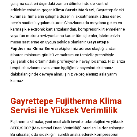
çalışma saatleri dışındaki zaman dilimlerinde de kontrol
edilebilmesinden geçer.
Klima Servis Merkezi
, Gayrettepe’deki
kurumsal firmaların çalışma düzenini aksatmamak adına esnek
servis saatleri uygulamaktadır. Cihazlarınızda meydana gelen en
karmaşık elektronik kart arızalarından, kompresör kilitlenmelerine
veya fan motoru revizyonlarına kadar tüm işlemler, işletmenizin
mesai saatlerine en uygun şekilde planlanır.
Gayrettepe
Fujitherma Klima Servisi
ekiplerimiz adrese ulaştığı andan
itibaren minimum gürültü ve maksimum temizlik prensibiyle
çalışarak ofis ortamındaki profesyonel havayı bozmaz. Hızlı arıza
tespit cihazlarımız ve uzman işçiliğimiz sayesinde klimanız
dakikalar içinde devreye alınır, işiniz ve projeleriniz asla yarım
kalmaz.
Gayrettepe Fujitherma Klima
Servisi ile Yüksek Verimlilik
Fujitherma klimalar, yeni nesil akıllı inverter teknolojileri ve yüksek
SEER/SCOP (Mevsimsel Enerji Verimliliği) oranları ile donatılmıştır.
Bu cihazlar, oda sıcaklığını sürekli analiz ederek kompresörün