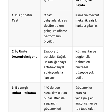
Fayda
1. Diagnostik
Cihaz
Klimanın mevcut
Test
çalıştırılarak ses
mekanik sağlık
desibeli, akım
haritası çıkarılır.
çekişi ve üfleme
performansı
ölçülür.
2. İç Ünite
Evaporatör
Küf, mantar ve
Dezenfeksiyonu
petekleri Sağlık
Legionella
Bakanlığı onaylı
bakterileri
anti-bakteriyel
hücresel
solüsyonlarla
düzeyde yok
ilaçlanır.
edilir.
3. Basınçlı
140 derece
Gözenekler
Buharlı Yıkama
sıcaklıktaki kuru
arasına
buhar jetleri ile
yerleşmiş en
serpantin
inatçı çamur ve
gözenekleri
toz tabakaları