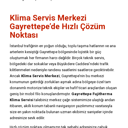
Klima Servis Merkezi
Gayrettepe’de Hızlı Çözüm
Noktası
İstanbul trafiğinin en yoğun olduğu, toplu taşıma hatlarının ve ana
arterlerin kesiştiği Gayrettepe bölgesinde lojistik bir güç
oluşturmak her firmanın harcı değildir. Birçok teknik servis,
bölgedeki dar sokaklar veya Büyükdere Caddesi’ndeki trafik
kilitlenmeleri nedeniyle randevu saatlerini saatlerce geciktirebilir.
Ancak
Klima Servis Merkezi
, Gayrettepe’nin bu merkezi
konumunun getirdiği zorlukları aşmak adına bölgeye özel tam
donanımlı motorize teknik ekipler ve hafif ticari araçlardan oluşan
geniş bir mobil filo konuşlandırmıştır.
Gayrettepe Fujitherma
Klima Servisi
talebiniz merkez çağrı sistemimize ulaştığı andan
itibaren, akıllı konum tabanlı navigasyon yazılımımız vasıtasıyla
size en yakın noktada bulunan uzman ekibimiz saniyeler içinde
adresinize sevk edilir.
Hızlı çözüm noktası olmamızın tek sebebi adresinize çabuk