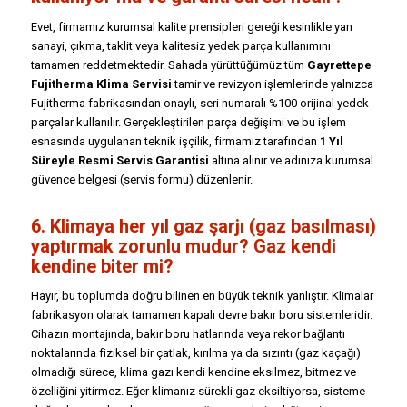
Evet, firmamız kurumsal kalite prensipleri gereği kesinlikle yan
sanayi, çıkma, taklit veya kalitesiz yedek parça kullanımını
tamamen reddetmektedir. Sahada yürüttüğümüz tüm
Gayrettepe
Fujitherma Klima Servisi
tamir ve revizyon işlemlerinde yalnızca
Fujitherma fabrikasından onaylı, seri numaralı %100 orijinal yedek
parçalar kullanılır. Gerçekleştirilen parça değişimi ve bu işlem
esnasında uygulanan teknik işçilik, firmamız tarafından
1 Yıl
Süreyle Resmi Servis Garantisi
altına alınır ve adınıza kurumsal
güvence belgesi (servis formu) düzenlenir.
6. Klimaya her yıl gaz şarjı (gaz basılması)
yaptırmak zorunlu mudur? Gaz kendi
kendine biter mi?
Hayır, bu toplumda doğru bilinen en büyük teknik yanlıştır. Klimalar
fabrikasyon olarak tamamen kapalı devre bakır boru sistemleridir.
Cihazın montajında, bakır boru hatlarında veya rekor bağlantı
noktalarında fiziksel bir çatlak, kırılma ya da sızıntı (gaz kaçağı)
olmadığı sürece, klima gazı kendi kendine eksilmez, bitmez ve
özelliğini yitirmez. Eğer klimanız sürekli gaz eksiltiyorsa, sisteme