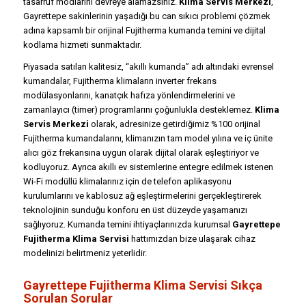
tasarruf modlarını devreye alamazsınız.
Klima Servis Merkezi
,
Gayrettepe sakinlerinin yaşadığı bu can sıkıcı problemi çözmek
adına kapsamlı bir orijinal Fujitherma kumanda temini ve dijital
kodlama hizmeti sunmaktadır.
Piyasada satılan kalitesiz, “akıllı kumanda” adı altındaki evrensel
kumandalar, Fujitherma klimaların inverter frekans
modülasyonlarını, kanatçık hafıza yönlendirmelerini ve
zamanlayıcı (timer) programlarını çoğunlukla desteklemez.
Klima
Servis Merkezi
olarak, adresinize getirdiğimiz %100 orijinal
Fujitherma kumandalarını, klimanızın tam model yılına ve iç ünite
alıcı göz frekansına uygun olarak dijital olarak eşleştiriyor ve
kodluyoruz. Ayrıca akıllı ev sistemlerine entegre edilmek istenen
Wi-Fi modüllü klimalarınız için de telefon aplikasyonu
kurulumlarını ve kablosuz ağ eşleştirmelerini gerçekleştirerek
teknolojinin sunduğu konforu en üst düzeyde yaşamanızı
sağlıyoruz. Kumanda temini ihtiyaçlarınızda kurumsal
Gayrettepe
Fujitherma Klima Servisi
hattımızdan bize ulaşarak cihaz
modelinizi belirtmeniz yeterlidir.
Gayrettepe Fujitherma Klima Servisi Sıkça
Sorulan Sorular