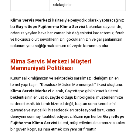
sıkılaştırılır.
Klima Servis Merkezi
kalitesiyle periyodik olarak yaptıracağınız
bu
Gayrettepe Fujitherma Klima Servisi
bakımları sayesinde,
odanıza yayılan hava her zaman bir dağ esintisi kadar temiz, ferah
ve kokusuz olur; sevdiklerinizin, çocuklarınızın ve çalışanlarınızın
solunum yolu sağlığı maksimum düzeyde korunmuş olur.
Klima Servis Merkezi Müşteri
Memnuniyeti Politikası
Kurumsal kimliğimizin ve sektördeki sarsılmaz liderliğimizin en
temel yapı taşını “Koşulsuz Müşteri Memnuniyeti” ilkesi oluşturur.
Klima Servis Merkezi
olarak, Gayrettepe gibi hizmet kalitesi
beklentisinin en üst düzeyde olduğu bir bölgede, müşterilerimize
sadece teknik bir tamir hizmeti değil, baştan sona kendilerini
güvende ve ayrıcalıklı hissedecekleri profesyonel bir tüketici
deneyimi sunmayı taahhüt ediyoruz. Bizim için her bir
Gayrettepe
Fujitherma Klima Servisi
talebi, müşterilerimizle aramızda kalıcı
bir güven köprüsü inşa etmek için yeni bir fırsattır.