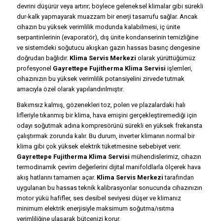
devrini düşürür veya artırır; böylece geleneksel klimalar gibi sürekli
dur-kalk yapmayarak muazzam bir enerji tasarrufu sağlar. Ancak
cihazın bu yüksek verimlilik modunda kalabilmesi, iç ünite
serpantinlerinin (evaporatör), dış ünite kondanserinin temizliğine
ve sistemdeki soğutucu akışkan gazın hassas basınç dengesine
doğrudan bağlıdır.
Klima Servis Merkezi
olarak yürüttüğümüz
profesyonel
Gayrettepe Fujitherma Klima Servisi
işlemleri,
cihazınızın bu yüksek verimlilik potansiyelini zirvede tutmak
amacıyla özel olarak yapılandırılmıştır.
Bakımsız kalmış, gözenekleri toz, polen ve plazalardaki halı
lifleriyle tıkanmış bir klima, hava emişini gerçekleştiremediği için
odayı soğutmak adına kompresörünü sürekli en yüksek frekansta
çalıştırmak zorunda kalır. Bu durum, inverter klimanın normal bir
klima gibi çok yüksek elektrik tüketmesine sebebiyet verir.
Gayrettepe Fujitherma Klima Servisi
mühendislerimiz, cihazın
termodinamik çevrim değerlerini dijital manifoldlarla ölçerek hava
akış hatlarını tamamen açar.
Klima Servis Merkezi
tarafından
uygulanan bu hassas teknik kalibrasyonlar sonucunda cihazınızın
motor yükü hafifler, ses desibel seviyesi düşer ve klimanız
minimum elektrik enerjisiyle maksimum soğutma/ısıtma
verimliliğine ulaşarak bütçenizi korur.