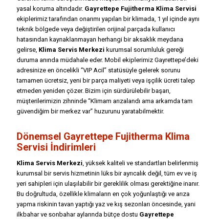
yasal koruma altındadır.
Gayrettepe Fujitherma Klima Servisi
ekiplerimiz tarafından onarımı yapılan bir klimada, 1 yıl içinde aynı
teknik bölgede veya değiştirilen orijinal parçada kullanıcı
hatasından kaynaklanmayan herhangi bir aksaklık meydana
gelirse,
Klima Servis Merkezi
kurumsal sorumluluk gereği
duruma anında müdahale eder. Mobil ekiplerimiz Gayrettepe’deki
adresinize en öncelikli “VIP Acil” statüsüyle gelerek sorunu
tamamen ücretsiz, yeni bir parça maliyeti veya işçilik ücreti talep
etmeden yeniden çözer. Bizim için sürdürülebilir başarı,
müşterilerimizin zihninde “Klimam arızalandı ama arkamda tam
güvendiğim bir merkez var” huzurunu yaratabilmektir.
Dönemsel Gayrettepe Fujitherma Klima
Servisi İndirimleri
Klima Servis Merkezi
, yüksek kaliteli ve standartları belirlenmiş
kurumsal bir servis hizmetinin lüks bir ayrıcalık değil, tüm ev ve iş
yeri sahipleri için ulaşılabilir bir gereklilik olması gerektiğine inanır.
Bu doğrultuda, özellikle klimaların en çok yoğunlaştığı ve arıza
yapma riskinin tavan yaptığı yaz ve kış sezonları öncesinde, yani
ilkbahar ve sonbahar aylarında bütçe dostu
Gayrettepe