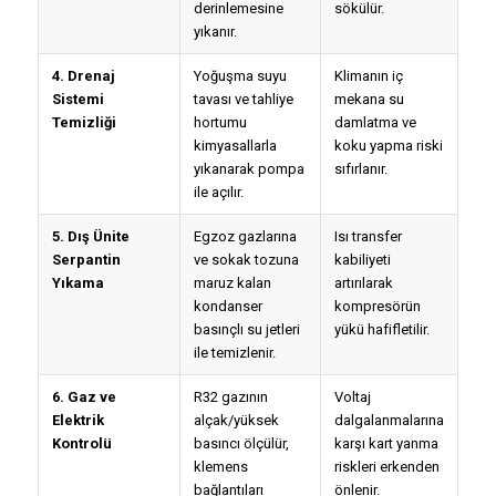
derinlemesine
sökülür.
yıkanır.
4. Drenaj
Yoğuşma suyu
Klimanın iç
Sistemi
tavası ve tahliye
mekana su
Temizliği
hortumu
damlatma ve
kimyasallarla
koku yapma riski
yıkanarak pompa
sıfırlanır.
ile açılır.
5. Dış Ünite
Egzoz gazlarına
Isı transfer
Serpantin
ve sokak tozuna
kabiliyeti
Yıkama
maruz kalan
artırılarak
kondanser
kompresörün
basınçlı su jetleri
yükü hafifletilir.
ile temizlenir.
6. Gaz ve
R32 gazının
Voltaj
Elektrik
alçak/yüksek
dalgalanmalarına
Kontrolü
basıncı ölçülür,
karşı kart yanma
klemens
riskleri erkenden
bağlantıları
önlenir.