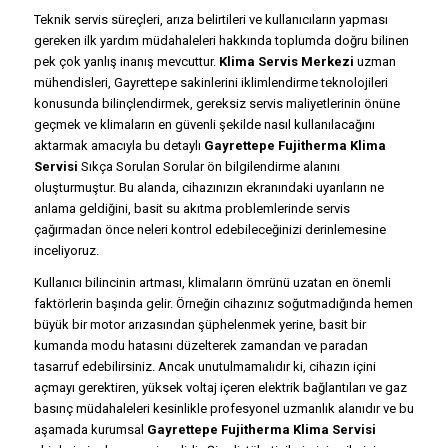
Teknik servis süreçleri, arıza belirtileri ve kullanıcıların yapması
gereken ilk yardım müdahaleleri hakkında toplumda doğru bilinen
pek çok yanlış inanış mevcuttur.
Klima Servis Merkezi
uzman
mühendisleri, Gayrettepe sakinlerini iklimlendirme teknolojileri
konusunda bilinçlendirmek, gereksiz servis maliyetlerinin önüne
geçmek ve klimaların en güvenli şekilde nasıl kullanılacağını
aktarmak amacıyla bu detaylı
Gayrettepe Fujitherma Klima
Servisi
Sıkça Sorulan Sorular ön bilgilendirme alanını
oluşturmuştur. Bu alanda, cihazınızın ekranındaki uyarıların ne
anlama geldiğini, basit su akıtma problemlerinde servis
çağırmadan önce neleri kontrol edebileceğinizi derinlemesine
inceliyoruz.
Kullanıcı bilincinin artması, klimaların ömrünü uzatan en önemli
faktörlerin başında gelir. Örneğin cihazınız soğutmadığında hemen
büyük bir motor arızasından şüphelenmek yerine, basit bir
kumanda modu hatasını düzelterek zamandan ve paradan
tasarruf edebilirsiniz. Ancak unutulmamalıdır ki, cihazın içini
açmayı gerektiren, yüksek voltaj içeren elektrik bağlantıları ve gaz
basınç müdahaleleri kesinlikle profesyonel uzmanlık alanıdır ve bu
aşamada kurumsal
Gayrettepe Fujitherma Klima Servisi