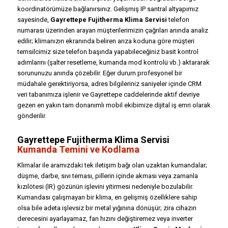
koordinatörümüze bağlanırsınız. Gelişmiş IP santral altyapımız
sayesinde,
Gayrettepe Fujitherma Klima Servisi
telefon
numarası üzerinden arayan müşterilerimizin çağrıları anında analiz
edilir; klimanızın ekranında beliren arıza koduna göre müşteri
temsilcimiz size telefon başında yapabileceğiniz basit kontrol
adımlarını (şalter resetleme, kumanda mod kontrolü vb.) aktararak
sorununuzu anında çözebilir. Eğer durum profesyonel bir
müdahale gerektiriyorsa, adres bilgileriniz saniyeler içinde CRM
veri tabanımıza işlenir ve Gayrettepe caddelerinde aktif devriye
gezen en yakın tam donanımlı mobil ekibimize dijital iş emri olarak
gönderilir.
Gayrettepe Fujitherma Klima Servisi
Kumanda Temini ve Kodlama
Klimalar ile aramızdaki tek iletişim bağı olan uzaktan kumandalar;
düşme, darbe, sıvı teması, pillerin içinde akması veya zamanla
kızılötesi (IR) gözünün işlevini yitirmesi nedeniyle bozulabilir.
Kumandası çalışmayan bir klima, en gelişmiş özelliklere sahip
olsa bile adeta işlevsiz bir metal yığınına dönüşür; zira cihazın
derecesini ayarlayamaz, fan hızını değiştiremez veya inverter