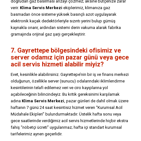
doğrudan gaz basılması arızayı çözmez; aksine bütçenize zarar
verir.
Klima Servis Merkezi
ekiplerimiz, klimanıza gaz
basmadan önce sisteme yüksek basınçlı azot uygulayarak
elektronik kaçak dedektörleriyle sızıntı yerini bulup gümüş
kaynakla onarır, ardından sistemi derin vakuma alarak fabrika
gramajında orijinal gaz şarjı gerçekleştirir.
7. Gayrettepe bölgesindeki ofisimiz ve
server odamız için pazar günü veya gece
acil servis hizmeti alabilir miyiz?
Evet, kesinlikle alabilirsiniz. Gayrettepe’nin bir iş ve finans merkezi
olduğunun, özellikle server (sunucu) odalarındaki iklimlendirme
kesintilerinin telafi edilemez veri ve ciro kayıplarına yol
açabileceğinin bilincindeyiz. Bu kritik gereksinimi karşılamak
adına
Klima Servis Merkezi
, pazar günleri de dahil olmak üzere
haftanın 7 günü 24 saat kesintisiz hizmet veren “Kurumsal Acil
Müdahale Ekipleri” bulundurmaktadır. Üstelik hafta sonu veya
gece saatlerinde verdiğimiz acil servis hizmetlerinde hiçbir ekstra
fahiş “nöbetçi ücreti” uygulanmaz; hafta içi standart kurumsal
tarifelerimiz aynen geçerlidir.