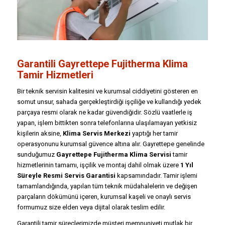
Garantili Gayrettepe Fujitherma Klima
Tamir Hizmetleri
Bir teknik servisin kalitesini ve kurumsal ciddiyetini gösteren en
somut unsur, sahada gerçekleştirdiği işçiliğe ve kullandığı yedek
parçaya resmi olarak ne kadar güvendiğidir. Sözlü vaatlerle iş
yapan, işlem bittikten sonra telefonlarına ulaşılamayan yetkisiz
kişilerin aksine,
Klima Servis Merkezi
yaptığı her tamir
operasyonunu kurumsal güvence altına alır. Gayrettepe genelinde
sunduğumuz
Gayrettepe Fujitherma Klima Servisi
tamir
hizmetlerinin tamamı, işçilik ve montaj dahil olmak üzere
1 Yıl
Süreyle Resmi Servis Garantisi
kapsamındadır. Tamir işlemi
tamamlandığında, yapılan tüm teknik müdahalelerin ve değişen
parçaların dökümünü içeren, kurumsal kaşeli ve onaylı servis
formumuz size elden veya dijital olarak teslim edilir.
Garantili tamir süreçlerimizde müşteri memnuniyeti mutlak bir