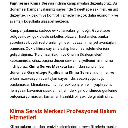
Fujitherma Klima Servisi
indirim kampanyaları düzenliyoruz. Bu
dönemsel kampanyalarımız sayesinde Gayrettepe sakinleri, en üst
düzey teknik bakım ve kontrol hizmetlerine çok daha ekonomik ve
avantajlı koşullarla ulaşabilmektedir.
Kampanyalarımız sadece ev kullanıcıları için değil, Gayrettepe
bölgesindeki çok uluslu şirketler, plazalar, hastaneler, banka
şubeleri ve büyük restoranlar için de muazzam maliyet avantajları
barındırır. Çoklu klima sayısına sahip kurumsal işletmeler için
geliştirdiğimiz “Kurumsal Bakım ve Onarım Sözleşmeleri”
kapsamında, cihaz başına düşen servis maliyetlerini minimuma
indiriyoruz.
Klima Servis Merkezi
tarafından sunulan bu
dönemsel
Gayrettepe Fujitherma Klima Servisi
indirimleri ve
erken rezervasyon avantajları sayesinde, sezon yoğunluğu
başlamadan klimalarınızın tüm check-up işlemlerini yaptırabilir,
hem yazın kavurucu sıcaklarına hem de kışın dondurucu günlerine
bütçenizi yormadan, tamamen hazırlıklı bir şekilde girebilirsiniz.
Klima Servis Merkezi Profesyonel Bakım
Hizmetleri
Klima bakımı, sıradan temizlik işlemlerinden veya filtrelerin musluk