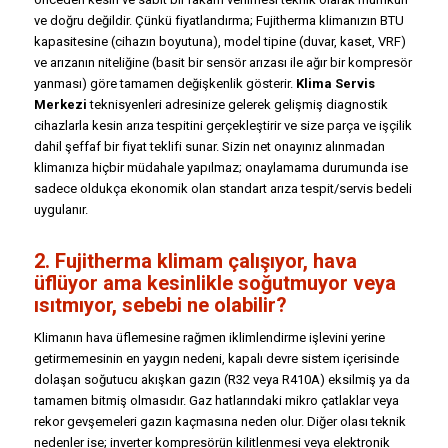
ve doğru değildir. Çünkü fiyatlandırma; Fujitherma klimanızın BTU
kapasitesine (cihazın boyutuna), model tipine (duvar, kaset, VRF)
ve arızanın niteliğine (basit bir sensör arızası ile ağır bir kompresör
yanması) göre tamamen değişkenlik gösterir.
Klima Servis
Merkezi
teknisyenleri adresinize gelerek gelişmiş diagnostik
cihazlarla kesin arıza tespitini gerçekleştirir ve size parça ve işçilik
dahil şeffaf bir fiyat teklifi sunar. Sizin net onayınız alınmadan
klimanıza hiçbir müdahale yapılmaz; onaylamama durumunda ise
sadece oldukça ekonomik olan standart arıza tespit/servis bedeli
uygulanır.
2. Fujitherma klimam çalışıyor, hava
üflüyor ama kesinlikle soğutmuyor veya
ısıtmıyor, sebebi ne olabilir?
Klimanın hava üflemesine rağmen iklimlendirme işlevini yerine
getirmemesinin en yaygın nedeni, kapalı devre sistem içerisinde
dolaşan soğutucu akışkan gazın (R32 veya R410A) eksilmiş ya da
tamamen bitmiş olmasıdır. Gaz hatlarındaki mikro çatlaklar veya
rekor gevşemeleri gazın kaçmasına neden olur. Diğer olası teknik
nedenler ise; inverter kompresörün kilitlenmesi veya elektronik