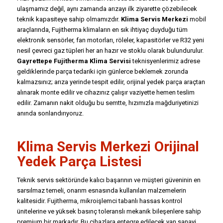
ulaşmamız değil, aynı zamanda arızayı ilk ziyarette çözebilecek
teknik kapasiteye sahip olmamızdır.
Klima Servis Merkezi
mobil
araçlarında, Fujitherma klimaların en sık ihtiyaç duyduğu tüm
elektronik sensörler, fan motorları, röleler, kapasitörler ve R32 yeni
nesil çevreci gaz tüpleri her an hazır ve stoklu olarak bulundurulur.
Gayrettepe Fujitherma Klima Servisi
teknisyenlerimiz adrese
geldiklerinde parça tedariki için günlerce beklemek zorunda
kalmazsınız; arıza yerinde tespit edilir, orijinal yedek parça araçtan
alınarak monte edilir ve cihazınız çalışır vaziyette hemen teslim
edilir. Zamanın nakit olduğu bu semtte, hızımızla mağduriyetinizi
anında sonlandırıyoruz.
Klima Servis Merkezi Orijinal
Yedek Parça Listesi
Teknik servis sektöründe kalıcı başarının ve müşteri güveninin en
sarsılmaz temeli, onarım esnasında kullanılan malzemelerin
kalitesidir. Fujitherma, mikroişlemci tabanlı hassas kontrol
ünitelerine ve yüksek basınç toleranslı mekanik bileşenlere sahip
premium bir markadır. Bu cihazlara entegre edilecek yan sanayi,