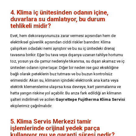
4. Klima iç ünitesinden odanın içine,
duvarlara su damlatıyor, bu durum
tehlikeli midir?
Evet, hem dekorasyonunuza zarar vermesi açısından hem de
elektriksel güvenlik açısından ciddi riskler barındırır. Klima
çalışırken odadaki nemi ayrıştırır ve bu su iç ünitedeki drenaj
tavasına birikir. Eğer bu tava veya dışarıya uzanan tahliye hortumu
toz, yosun ya da çamur nedeniyle tıkanırsa, su dışarı akamaz ve iç
üniteden odanın içine taşar. Diğer bir neden ise gaz eksikliğine
bağlı olarak peteklerin buz tutması ve bu buzun kontrolsüz
erimesidir. Akan su, klimanın içindeki elektronik ana karta veya
elektrik klemenslerine ulaşırsa kısa devreye, kart yanmalarına ve
hatta yangın riskine yol açabilir. Bu arıza fark edildiği an klimanın
şalteri indirilmeli ve acilen
Gayrettepe Fujitherma Klima Servisi
ekiplerimiz çağrılmalıdır.
5. Klima Servis Merkezi tamir
işlemlerinde orijinal yedek parça
kullanıyor mu ve garanti süresi nedir?