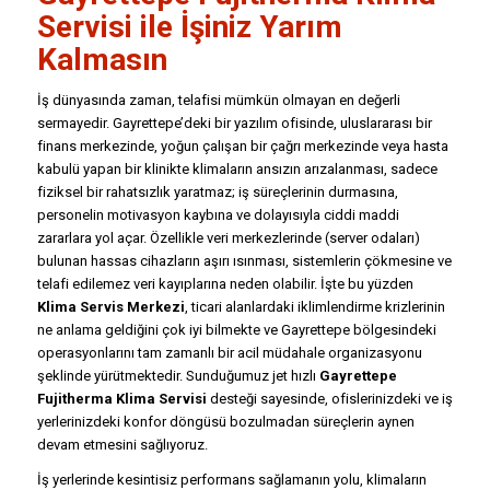
Servisi
ile İşiniz Yarım
Kalmasın
İş dünyasında zaman, telafisi mümkün olmayan en değerli
sermayedir. Gayrettepe’deki bir yazılım ofisinde, uluslararası bir
finans merkezinde, yoğun çalışan bir çağrı merkezinde veya hasta
kabulü yapan bir klinikte klimaların ansızın arızalanması, sadece
fiziksel bir rahatsızlık yaratmaz; iş süreçlerinin durmasına,
personelin motivasyon kaybına ve dolayısıyla ciddi maddi
zararlara yol açar. Özellikle veri merkezlerinde (server odaları)
bulunan hassas cihazların aşırı ısınması, sistemlerin çökmesine ve
telafi edilemez veri kayıplarına neden olabilir. İşte bu yüzden
Klima Servis Merkezi
, ticari alanlardaki iklimlendirme krizlerinin
ne anlama geldiğini çok iyi bilmekte ve Gayrettepe bölgesindeki
operasyonlarını tam zamanlı bir acil müdahale organizasyonu
şeklinde yürütmektedir. Sunduğumuz jet hızlı
Gayrettepe
Fujitherma Klima Servisi
desteği sayesinde, ofislerinizdeki ve iş
yerlerinizdeki konfor döngüsü bozulmadan süreçlerin aynen
devam etmesini sağlıyoruz.
İş yerlerinde kesintisiz performans sağlamanın yolu, klimaların