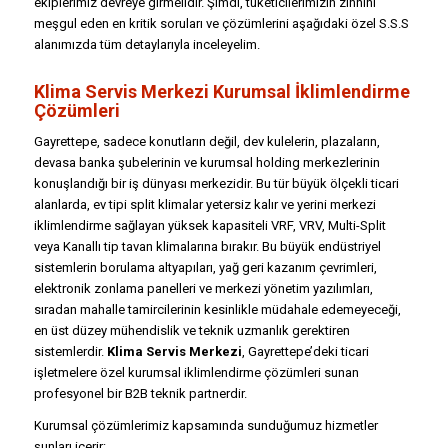
ekiplerimiz devreye girmelidir. Şimdi, tüketicilerimizin zihnini
meşgul eden en kritik soruları ve çözümlerini aşağıdaki özel S.S.S
alanımızda tüm detaylarıyla inceleyelim.
Klima Servis Merkezi Kurumsal İklimlendirme
Çözümleri
Gayrettepe, sadece konutların değil, dev kulelerin, plazaların,
devasa banka şubelerinin ve kurumsal holding merkezlerinin
konuşlandığı bir iş dünyası merkezidir. Bu tür büyük ölçekli ticari
alanlarda, ev tipi split klimalar yetersiz kalır ve yerini merkezi
iklimlendirme sağlayan yüksek kapasiteli VRF, VRV, Multi-Split
veya Kanallı tip tavan klimalarına bırakır. Bu büyük endüstriyel
sistemlerin borulama altyapıları, yağ geri kazanım çevrimleri,
elektronik zonlama panelleri ve merkezi yönetim yazılımları,
sıradan mahalle tamircilerinin kesinlikle müdahale edemeyeceği,
en üst düzey mühendislik ve teknik uzmanlık gerektiren
sistemlerdir.
Klima Servis Merkezi
, Gayrettepe’deki ticari
işletmelere özel kurumsal iklimlendirme çözümleri sunan
profesyonel bir B2B teknik partnerdir.
Kurumsal çözümlerimiz kapsamında sunduğumuz hizmetler
şunları içerir: