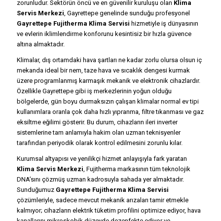
zorunludur. Sektörün öncü ve en güvenilir kuruluşu olan
Klima
Servis Merkezi
, Gayrettepe genelinde sunduğu profesyonel
Gayrettepe Fujitherma Klima Servisi
hizmetiyle iş dünyasının
ve evlerin iklimlendirme konforunu kesintisiz bir hızla güvence
altına almaktadır.
Klimalar, dış ortamdaki hava şartları ne kadar zorlu olursa olsun iç
mekanda ideal bir nem, taze hava ve sıcaklık dengesi kurmak
üzere programlanmış karmaşık mekanik ve elektronik cihazlardır.
Özellikle Gayrettepe gibi iş merkezlerinin yoğun olduğu
bölgelerde, gün boyu durmaksızın çalışan klimalar normal ev tipi
kullanımlara oranla çok daha hızlı yıpranma, filtre tıkanması ve gaz
eksiltme eğilimi gösterir. Bu durum, cihazların ileri inverter
sistemlerine tam anlamıyla hakim olan uzman teknisyenler
tarafından periyodik olarak kontrol edilmesini zorunlu kılar.
Kurumsal altyapısı ve yenilikçi hizmet anlayışıyla fark yaratan
Klima Servis Merkezi
, Fujitherma markasının tüm teknolojik
DNA’sını çözmüş uzman kadrosuyla sahada yer almaktadır.
Sunduğumuz
Gayrettepe Fujitherma Klima Servisi
çözümleriyle, sadece mevcut mekanik arızaları tamir etmekle
kalmıyor; cihazların elektrik tüketim profilini optimize ediyor, hava
kanallarını mikroskobik düzeyde dezenfekte ediyor ve