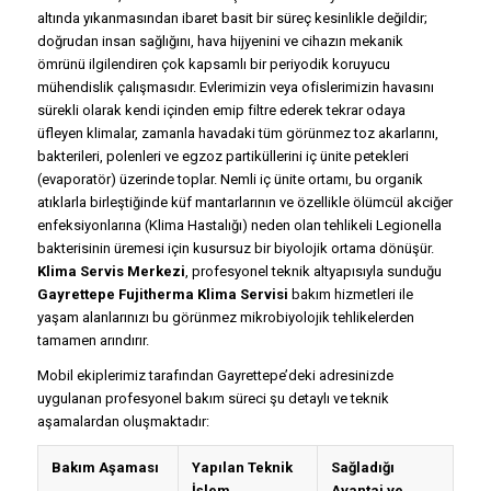
altında yıkanmasından ibaret basit bir süreç kesinlikle değildir;
doğrudan insan sağlığını, hava hijyenini ve cihazın mekanik
ömrünü ilgilendiren çok kapsamlı bir periyodik koruyucu
mühendislik çalışmasıdır. Evlerimizin veya ofislerimizin havasını
sürekli olarak kendi içinden emip filtre ederek tekrar odaya
üfleyen klimalar, zamanla havadaki tüm görünmez toz akarlarını,
bakterileri, polenleri ve egzoz partiküllerini iç ünite petekleri
(evaporatör) üzerinde toplar. Nemli iç ünite ortamı, bu organik
atıklarla birleştiğinde küf mantarlarının ve özellikle ölümcül akciğer
enfeksiyonlarına (Klima Hastalığı) neden olan tehlikeli
Legionella
bakterisinin üremesi için kusursuz bir biyolojik ortama dönüşür.
Klima Servis Merkezi
, profesyonel teknik altyapısıyla sunduğu
Gayrettepe Fujitherma Klima Servisi
bakım hizmetleri ile
yaşam alanlarınızı bu görünmez mikrobiyolojik tehlikelerden
tamamen arındırır.
Mobil ekiplerimiz tarafından Gayrettepe’deki adresinizde
uygulanan profesyonel bakım süreci şu detaylı ve teknik
aşamalardan oluşmaktadır:
Bakım Aşaması
Yapılan Teknik
Sağladığı
İşlem
Avantaj ve