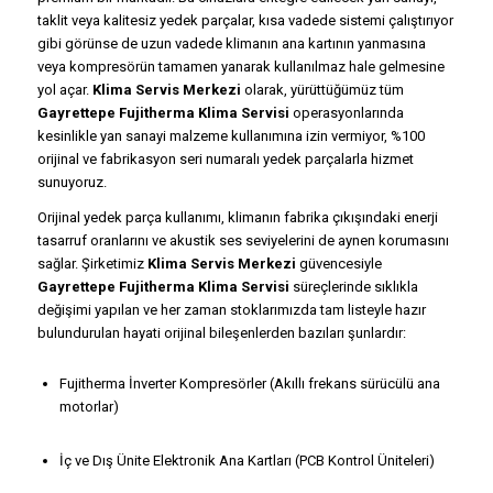
taklit veya kalitesiz yedek parçalar, kısa vadede sistemi çalıştırıyor
gibi görünse de uzun vadede klimanın ana kartının yanmasına
veya kompresörün tamamen yanarak kullanılmaz hale gelmesine
yol açar.
Klima Servis Merkezi
olarak, yürüttüğümüz tüm
Gayrettepe Fujitherma Klima Servisi
operasyonlarında
kesinlikle yan sanayi malzeme kullanımına izin vermiyor, %100
orijinal ve fabrikasyon seri numaralı yedek parçalarla hizmet
sunuyoruz.
Orijinal yedek parça kullanımı, klimanın fabrika çıkışındaki enerji
tasarruf oranlarını ve akustik ses seviyelerini de aynen korumasını
sağlar. Şirketimiz
Klima Servis Merkezi
güvencesiyle
Gayrettepe Fujitherma Klima Servisi
süreçlerinde sıklıkla
değişimi yapılan ve her zaman stoklarımızda tam listeyle hazır
bulundurulan hayati orijinal bileşenlerden bazıları şunlardır:
Fujitherma İnverter Kompresörler (Akıllı frekans sürücülü ana
motorlar)
İç ve Dış Ünite Elektronik Ana Kartları (PCB Kontrol Üniteleri)