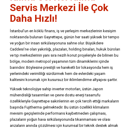
Servis Merkezi
İle Çok
Daha Hızlı!
İstanbul’un en köklü finans, iş ve yerleşim merkezlerinin kesişim
noktasında bulunan Gayrettepe, günün her saati yüksek bir tempo
ve yoğun bir insan sirkülasyonuna sahne olur. Büyükdere
Caddesi’ne olan yakınlığı, plazaları, holding binaları, hukuk büroları
ve tıp merkezlerinin yanı sıra nezih konut projeleriyle de bilinen bu
bölge, modern metropol yaşamının tüm dinamiklerini içinde
barındırır. Böylesine prestijli ve hareketli bir lokasyonda hem iş
yerlerindeki verimliliği sürdürmek hem de evlerdeki yaşam
kalitesini korumak için kusursuz bir iklimlendirme altyapısı şarttır.
Yüksek teknolojiye sahip inverter motorları, üstün Japon
mühendisliği tasarımları ve çevre dostu enerji tasarrufu
özellikleriyle Gayrettepe sakinlerinin en çok tercih ettiği markaların
başında Fujitherma gelmektedir. Bu üstün özellikli klimaların
mevsim geçişlerinde performans kaybetmeden çalışması,
plazaların yoğun hava sirkülasyonunda tıkanmaması ve olası
arızaların anında çözülmesi için kurumsal bir teknik destek almak