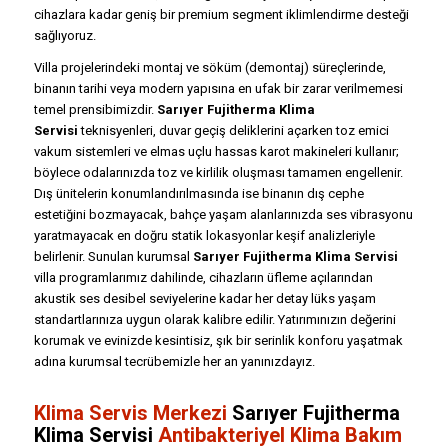
cihazlara kadar geniş bir premium segment iklimlendirme desteği
sağlıyoruz.
Villa projelerindeki montaj ve söküm (demontaj) süreçlerinde,
binanın tarihi veya modern yapısına en ufak bir zarar verilmemesi
temel prensibimizdir.
Sarıyer Fujitherma Klima
Servisi
teknisyenleri, duvar geçiş deliklerini açarken toz emici
vakum sistemleri ve elmas uçlu hassas karot makineleri kullanır;
böylece odalarınızda toz ve kirlilik oluşması tamamen engellenir.
Dış ünitelerin konumlandırılmasında ise binanın dış cephe
estetiğini bozmayacak, bahçe yaşam alanlarınızda ses vibrasyonu
yaratmayacak en doğru statik lokasyonlar keşif analizleriyle
belirlenir. Sunulan kurumsal
Sarıyer Fujitherma Klima Servisi
villa programlarımız dahilinde, cihazların üfleme açılarından
akustik ses desibel seviyelerine kadar her detay lüks yaşam
standartlarınıza uygun olarak kalibre edilir. Yatırımınızın değerini
korumak ve evinizde kesintisiz, şık bir serinlik konforu yaşatmak
adına kurumsal tecrübemizle her an yanınızdayız.
Klima Servis Merkezi
Sarıyer Fujitherma
Klima Servisi
Antibakteriyel Klima Bakım