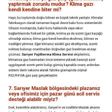
yaptırmak zorunlu mudur? Klima gazı
kendi kendine biter mi?
Hayır, bu toplumda doğru bilinen en büyük teknik yanlıştır. Klimalar
fabrikasyon olarak tamamen kapalı devre bakır boru sistemleridir.
Cihazın montajında, bakır boru hatlarında veya rekor
bağlantılarında fiziksel bir çatlak, kırılma ya da sızıntı (gaz kaçağı)
olmadığı sürece, klima gazı kendi kendine eksilmez, bitmez ve
özelliğini yitirmez. Eğer klimanız sürekli gaz eksiltiyorsa, sızıntı
noktası bulunup onarılmadan doğrudan gaz basılması arızayı
çözmez.
Sarıyer Fujitherma Klima Servisi
ekiplerimiz,
klimanıza gaz basmadan önce sisteme yüksek basınçlı azot
uygulayarak sızıntı yerini bulup gümüş kaynakla onarır, ardından
sistemi derin vakuma alarak fabrika gramajında orijinal
R32/R410A gaz şarjı gerçekleştirir.
7. Sarıyer Maslak bölgesindeki plazamız
veya ofisimiz için pazar günü acil servis
desteği alabilir miyiz?
Evet, kesinlikle alabilirsiniz. Sarıyer’in ve özellikle Maslak aksının