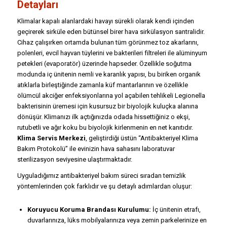
Detayları
Klimalar kapalı alanlardaki havayı sürekli olarak kendi içinden
geçirerek sirküle eden bütünsel birer hava sirkülasyon santralidir.
Cihaz çalışırken ortamda bulunan tüm görünmez toz akarlarını,
polenleri, evcil hayvan tüylerini ve bakterileri filtreleri ile alüminyum
petekleri (evaporatör) üzerinde hapseder. Özellikle soğutma
modunda iç ünitenin nemli ve karanlık yapısı, bu biriken organik
atıklarla birleştiğinde zamanla küf mantarlarının ve özellikle
ölümcül akciğer enfeksiyonlarına yol açabilen tehlikeli
Legionella
bakterisinin üremesi için kusursuz bir biyolojik kuluçka alanına
dönüşür. Klimanızı ilk açtığınızda odada hissettiğiniz o ekşi,
rutubetli ve ağır koku bu biyolojik kirlenmenin en net kanıtıdır.
Klima Servis Merkezi
, geliştirdiği üstün “Antibakteriyel Klima
Bakım Protokolü” ile evinizin hava sahasını laboratuvar
sterilizasyon seviyesine ulaştırmaktadır.
Uyguladığımız antibakteriyel bakım süreci sıradan temizlik
yöntemlerinden çok farklıdır ve şu detaylı adımlardan oluşur:
Koruyucu Koruma Brandası Kurulumu:
İç ünitenin etrafı,
duvarlarınıza, lüks mobilyalarınıza veya zemin parkelerinize en