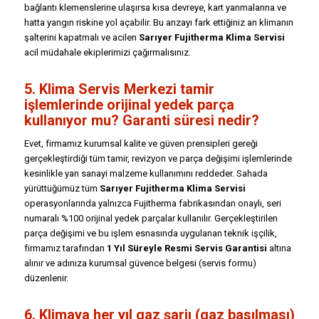
bağlantı klemenslerine ulaşırsa kısa devreye, kart yanmalarına ve
hatta yangın riskine yol açabilir. Bu arızayı fark ettiğiniz an klimanın
şalterini kapatmalı ve acilen
Sarıyer Fujitherma Klima Servisi
acil müdahale ekiplerimizi çağırmalısınız.
5. Klima Servis Merkezi tamir
işlemlerinde orijinal yedek parça
kullanıyor mu? Garanti süresi nedir?
Evet, firmamız kurumsal kalite ve güven prensipleri gereği
gerçekleştirdiği tüm tamir, revizyon ve parça değişimi işlemlerinde
kesinlikle yan sanayi malzeme kullanımını reddeder. Sahada
yürüttüğümüz tüm
Sarıyer Fujitherma Klima Servisi
operasyonlarında yalnızca Fujitherma fabrikasından onaylı, seri
numaralı %100 orijinal yedek parçalar kullanılır. Gerçekleştirilen
parça değişimi ve bu işlem esnasında uygulanan teknik işçilik,
firmamız tarafından
1 Yıl Süreyle Resmi Servis Garantisi
altına
alınır ve adınıza kurumsal güvence belgesi (servis formu)
düzenlenir.
6. Klimaya her yıl gaz şarjı (gaz basılması)