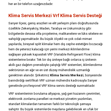
her an bir telefon uzağınızdadır.
Klima Servis Merkezi Vrf Klima Servis Desteği
Sarıyer ilçesi, geniş arazileri ve elit yerleşim planı doğrultusunda
özellikle Zekeriyaköy, Maden, Tarabya ve Uskumruköy gibi
bölgelerde devasa villa projelerine, malikanelere ve lüks sitelere ev
sahipliği yapmaktadır. Bu büyük ölçekli ve çok odalı mimari
yapılarda, bireysel split klimalar hem dış cephe estetiğini bozacağı
hem de yetersiz kalacağı için yerini merkezi iklimlendirme
sağlayan yüksek kapasiteli VRF (Variable Refrigerant Flow) klima
sistemlerine bırakır. Tek bir dış üniteye bağlı onlarca iç ünitenin
akıllı gaz dağıtım prensibiyle çalıştığı VRF sistemleri, iklimlendirme
sektörünün en ağır ve en üst düzey mühendislik uzmanlığı
gerektiren alanıdır. Şirketimiz
Klima Servis Merkezi
, bünyesinde
barındırdığı sertifikalı VRF uzman mühendis kadrosuyla Sarıyer
genelinde profesyonel VRF klima servis desteği sunmaktadır.
VRF sistemlerinin borulama altyapısı, yağ geri kazanım çevrimleri,
elektronik zonlama panelleri ve merkezi yönetim yazılımları,
standart klimalardan tamamen farklı bir teknolojik şemaya
sahiptir. Bu büyük sistemlerde meydana gelebilecek en ufak bir