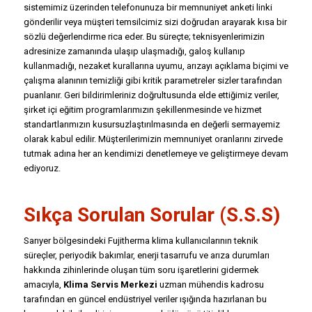
sistemimiz üzerinden telefonunuza bir memnuniyet anketi linki
gönderilir veya müşteri temsilcimiz sizi doğrudan arayarak kısa bir
sözlü değerlendirme rica eder. Bu süreçte; teknisyenlerimizin
adresinize zamanında ulaşıp ulaşmadığı, galoş kullanıp
kullanmadığı, nezaket kurallarına uyumu, arızayı açıklama biçimi ve
çalışma alanının temizliği gibi kritik parametreler sizler tarafından
puanlanır. Geri bildirimleriniz doğrultusunda elde ettiğimiz veriler,
şirket içi eğitim programlarımızın şekillenmesinde ve hizmet
standartlarımızın kusursuzlaştırılmasında en değerli sermayemiz
olarak kabul edilir. Müşterilerimizin memnuniyet oranlarını zirvede
tutmak adına her an kendimizi denetlemeye ve geliştirmeye devam
ediyoruz.
Sıkça Sorulan Sorular (S.S.S)
Sarıyer bölgesindeki Fujitherma klima kullanıcılarının teknik
süreçler, periyodik bakımlar, enerji tasarrufu ve arıza durumları
hakkında zihinlerinde oluşan tüm soru işaretlerini gidermek
amacıyla,
Klima Servis Merkezi
uzman mühendis kadrosu
tarafından en güncel endüstriyel veriler ışığında hazırlanan bu