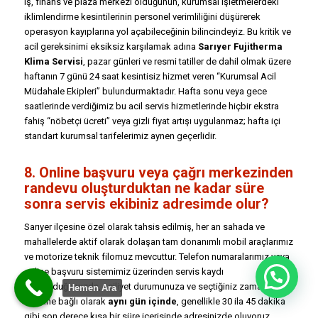
iş, finans ve plaza merkezi olduğunun, kurumsal işletmelerdeki
iklimlendirme kesintilerinin personel verimliliğini düşürerek
operasyon kayıplarına yol açabileceğinin bilincindeyiz. Bu kritik ve
acil gereksinimi eksiksiz karşılamak adına
Sarıyer Fujitherma
Klima Servisi
, pazar günleri ve resmi tatiller de dahil olmak üzere
haftanın 7 günü 24 saat kesintisiz hizmet veren “Kurumsal Acil
Müdahale Ekipleri” bulundurmaktadır. Hafta sonu veya gece
saatlerinde verdiğimiz bu acil servis hizmetlerinde hiçbir ekstra
fahiş “nöbetçi ücreti” veya gizli fiyat artışı uygulanmaz; hafta içi
standart kurumsal tarifelerimiz aynen geçerlidir.
8. Online başvuru veya çağrı merkezinden
randevu oluşturduktan ne kadar süre
sonra servis ekibiniz adresimde olur?
Sarıyer ilçesine özel olarak tahsis edilmiş, her an sahada ve
mahallelerde aktif olarak dolaşan tam donanımlı mobil araçlarımız
ve motorize teknik filomuz mevcuttur. Telefon numaralarımız veya
online başvuru sistemimiz üzerinden servis kaydı
oluşturduğunuzda, aciliyet durumunuza ve seçtiğiniz zaman
Hemen Ara
dilimine bağlı olarak
aynı gün içinde
, genellikle 30 ila 45 dakika
gibi son derece kısa bir süre içerisinde adresinizde oluyoruz.