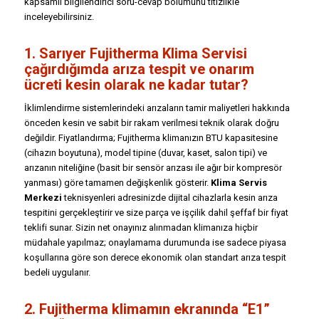
kapsamlı bilgilendirici soru-cevap bölümünü titizlikle
inceleyebilirsiniz.
1. Sarıyer Fujitherma Klima Servisi
çağırdığımda arıza tespit ve onarım
ücreti kesin olarak ne kadar tutar?
İklimlendirme sistemlerindeki arızaların tamir maliyetleri hakkında
önceden kesin ve sabit bir rakam verilmesi teknik olarak doğru
değildir. Fiyatlandırma; Fujitherma klimanızın BTU kapasitesine
(cihazın boyutuna), model tipine (duvar, kaset, salon tipi) ve
arızanın niteliğine (basit bir sensör arızası ile ağır bir kompresör
yanması) göre tamamen değişkenlik gösterir.
Klima Servis
Merkezi
teknisyenleri adresinizde dijital cihazlarla kesin arıza
tespitini gerçekleştirir ve size parça ve işçilik dahil şeffaf bir fiyat
teklifi sunar. Sizin net onayınız alınmadan klimanıza hiçbir
müdahale yapılmaz; onaylamama durumunda ise sadece piyasa
koşullarına göre son derece ekonomik olan standart arıza tespit
bedeli uygulanır.
2. Fujitherma klimamın ekranında “E1”