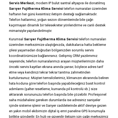
Servis Merkezi
, modern IP bulut santral altyapısı ile donatılmış
Sarıyer Fujitherma Klima Servisi
telefon numaraları üzerinden
haftanın her günü kesintisiz iletişim desteği sağlamaktadır.
Telefon hatlarımız, yoğun sezon dönemlerinde bile çağrı
kaçırmayan dinamik bir telesekreter yönlendirme ve canlı destek
mimarisiyle yapılandırılmıştır.
Kurumsal
Sarıyer Fujitherma Klima Servisi
telefon numaraları
üzerinden merkezimize ulaştığınızda, dakikalarca hatta bekleme
çilesi yaşamadan doğrudan bölgenizden sorumlu servis
koordinatörümüze bağlanırsınız. Gelişmiş CRM yazılımımız
sayesinde, telefon numaralarımızı arayan müşterilerimizin daha
önceki servis kayıtları ekrana anında yansır; böylece adres tarif
etme veya kendinizi tekrar tekrar tanıtma zahmetinden
kurtulursunuz. Müşteri temsilcilerimiz, klimanızın ekranında beliren
hata koduna göre telefon başında yapabileceğiniz basit kontrol
adımlarını (şalter resetleme, kumanda pil kontrolü vb.) size
aktararak sorununuzu telefon başında bile çözebilir. Profesyonel
saha müdahalesi gereken durumlarda ise adresiniz saniyeler
içinde sisteme işlenir ve Sarıyer caddelerinde aktif devriye gezen
en yakın mobil ekibimizin dijital iş emri paneline GPS konumuyla
birlikte gönderilir. En hızlı ve güvenilir iletişim için çağrı merkezimiz