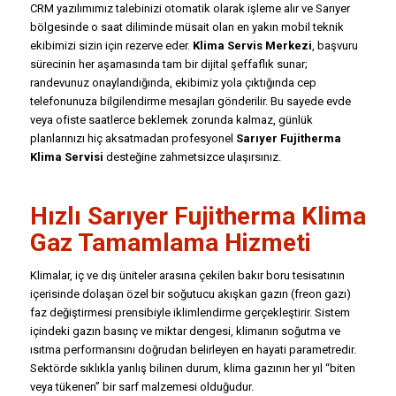
CRM yazılımımız talebinizi otomatik olarak işleme alır ve Sarıyer
bölgesinde o saat diliminde müsait olan en yakın mobil teknik
ekibimizi sizin için rezerve eder.
Klima Servis Merkezi
, başvuru
sürecinin her aşamasında tam bir dijital şeffaflık sunar;
randevunuz onaylandığında, ekibimiz yola çıktığında cep
telefonunuza bilgilendirme mesajları gönderilir. Bu sayede evde
veya ofiste saatlerce beklemek zorunda kalmaz, günlük
planlarınızı hiç aksatmadan profesyonel
Sarıyer Fujitherma
Klima Servisi
desteğine zahmetsizce ulaşırsınız.
Hızlı Sarıyer Fujitherma Klima
Gaz Tamamlama Hizmeti
Klimalar, iç ve dış üniteler arasına çekilen bakır boru tesisatının
içerisinde dolaşan özel bir soğutucu akışkan gazın (freon gazı)
faz değiştirmesi prensibiyle iklimlendirme gerçekleştirir. Sistem
içindeki gazın basınç ve miktar dengesi, klimanın soğutma ve
ısıtma performansını doğrudan belirleyen en hayati parametredir.
Sektörde sıklıkla yanlış bilinen durum, klima gazının her yıl “biten
veya tükenen” bir sarf malzemesi olduğudur.