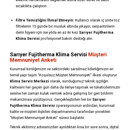
sıcaklıkta çalıştırın.
Filtre Temizliğini İhmal Etmeyin:
Kullanıcı olarak iç ünite toz
filtrelerini 15 günde bir musluk altında yıkayın; serpantinlerin
derin hijyeni için ise yılda en az iki kez
Sarıyer Fujitherma
Klima Servisi
profesyonel bakım desteği alın.
Sarıyer Fujitherma Klima Servisi
Müşteri
Memnuniyet Anketi
Kurumsal kimliğimizin ve sektördeki sarsılmaz liderliğimizin en
temel yapı taşını “Koşulsuz Müşteri Memnuniyeti” ilkesi oluşturur.
Klima Servis Merkezi
olarak, sunduğumuz teknik işçiliğin
kalitesini her geçen gün daha da ileriye taşımak ve tüketicilerimizin
sesine her zaman kulak vermek adına gelişmiş bir geri bildirim
mekanizması yürütüyoruz. Gerçekleştirilen her bir
Sarıyer
Fujitherma Klima Servisi
operasyonunun ardından, kurumsal
kalite ve müşteri ilişkileri departmanımız tarafından yönetilen
“Müşteri Memnuniyet Anketi” süreci başlatılır.
Teknik ekibimiz adresinizden ayrıldıktan kısa bir süre sonra, dijital