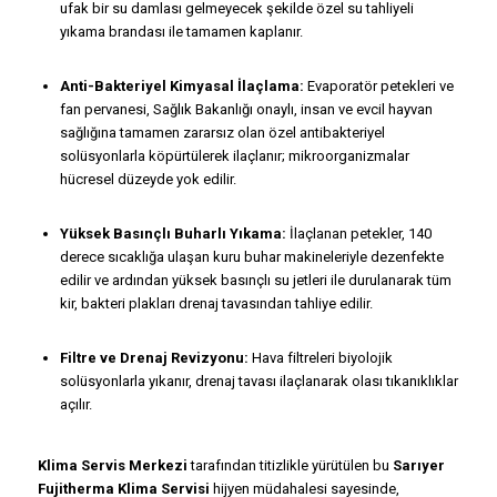
ufak bir su damlası gelmeyecek şekilde özel su tahliyeli
yıkama brandası ile tamamen kaplanır.
Anti-Bakteriyel Kimyasal İlaçlama:
Evaporatör petekleri ve
fan pervanesi, Sağlık Bakanlığı onaylı, insan ve evcil hayvan
sağlığına tamamen zararsız olan özel antibakteriyel
solüsyonlarla köpürtülerek ilaçlanır; mikroorganizmalar
hücresel düzeyde yok edilir.
Yüksek Basınçlı Buharlı Yıkama:
İlaçlanan petekler, 140
derece sıcaklığa ulaşan kuru buhar makineleriyle dezenfekte
edilir ve ardından yüksek basınçlı su jetleri ile durulanarak tüm
kir, bakteri plakları drenaj tavasından tahliye edilir.
Filtre ve Drenaj Revizyonu:
Hava filtreleri biyolojik
solüsyonlarla yıkanır, drenaj tavası ilaçlanarak olası tıkanıklıklar
açılır.
Klima Servis Merkezi
tarafından titizlikle yürütülen bu
Sarıyer
Fujitherma Klima Servisi
hijyen müdahalesi sayesinde,