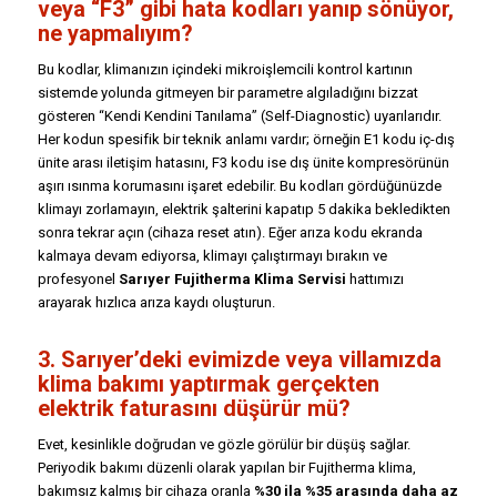
veya “F3” gibi hata kodları yanıp sönüyor,
ne yapmalıyım?
Bu kodlar, klimanızın içindeki mikroişlemcili kontrol kartının
sistemde yolunda gitmeyen bir parametre algıladığını bizzat
gösteren “Kendi Kendini Tanılama” (Self-Diagnostic) uyarılarıdır.
Her kodun spesifik bir teknik anlamı vardır; örneğin E1 kodu iç-dış
ünite arası iletişim hatasını, F3 kodu ise dış ünite kompresörünün
aşırı ısınma korumasını işaret edebilir. Bu kodları gördüğünüzde
klimayı zorlamayın, elektrik şalterini kapatıp 5 dakika bekledikten
sonra tekrar açın (cihaza reset atın). Eğer arıza kodu ekranda
kalmaya devam ediyorsa, klimayı çalıştırmayı bırakın ve
profesyonel
Sarıyer Fujitherma Klima Servisi
hattımızı
arayarak hızlıca arıza kaydı oluşturun.
3. Sarıyer’deki evimizde veya villamızda
klima bakımı yaptırmak gerçekten
elektrik faturasını düşürür mü?
Evet, kesinlikle doğrudan ve gözle görülür bir düşüş sağlar.
Periyodik bakımı düzenli olarak yapılan bir Fujitherma klima,
bakımsız kalmış bir cihaza oranla
%30 ila %35 arasında daha az