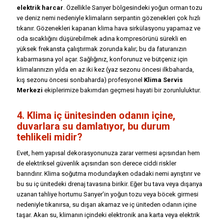
elektrik harcar
. Özellikle Sarıyer bölgesindeki yoğun orman tozu
ve deniz nemi nedeniyle klimaların serpantin gözenekleri çok hızlı
tıkanır. Gözenekleri kapanan klima hava sirkülasyonu yapamaz ve
oda sıcaklığını düşürebilmek adına kompresörünü sürekli en
yüksek frekansta çalıştırmak zorunda kalır; bu da faturanızın
kabarmasına yol açar. Sağlığınız, konforunuz ve bütçeniz için
klimalarınızın yılda en az iki kez (yaz sezonu öncesi ilkbaharda,
kış sezonu öncesi sonbaharda) profesyonel
Klima Servis
Merkezi
ekiplerimize bakımdan geçmesi hayati bir zorunluluktur.
4. Klima iç ünitesinden odanın içine,
duvarlara su damlatıyor, bu durum
tehlikeli midir?
Evet, hem yapısal dekorasyonunuza zarar vermesi açısından hem
de elektriksel güvenlik açısından son derece ciddi riskler
barındırır. Klima soğutma modundayken odadaki nemi ayrıştırır ve
bu su iç ünitedeki drenaj tavasına birikir. Eğer bu tava veya dışarıya
uzanan tahliye hortumu Sarıyer’in yoğun tozu veya böcek girmesi
nedeniyle tıkanırsa, su dışarı akamaz ve iç üniteden odanın içine
taşar. Akan su, klimanın içindeki elektronik ana karta veya elektrik