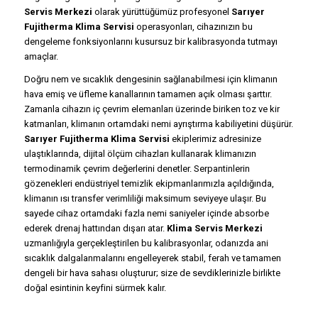
Servis Merkezi
olarak yürüttüğümüz profesyonel
Sarıyer
Fujitherma Klima Servisi
operasyonları, cihazınızın bu
dengeleme fonksiyonlarını kusursuz bir kalibrasyonda tutmayı
amaçlar.
Doğru nem ve sıcaklık dengesinin sağlanabilmesi için klimanın
hava emiş ve üfleme kanallarının tamamen açık olması şarttır.
Zamanla cihazın iç çevrim elemanları üzerinde biriken toz ve kir
katmanları, klimanın ortamdaki nemi ayrıştırma kabiliyetini düşürür.
Sarıyer Fujitherma Klima Servisi
ekiplerimiz adresinize
ulaştıklarında, dijital ölçüm cihazları kullanarak klimanızın
termodinamik çevrim değerlerini denetler. Serpantinlerin
gözenekleri endüstriyel temizlik ekipmanlarımızla açıldığında,
klimanın ısı transfer verimliliği maksimum seviyeye ulaşır. Bu
sayede cihaz ortamdaki fazla nemi saniyeler içinde absorbe
ederek drenaj hattından dışarı atar.
Klima Servis Merkezi
uzmanlığıyla gerçekleştirilen bu kalibrasyonlar, odanızda ani
sıcaklık dalgalanmalarını engelleyerek stabil, ferah ve tamamen
dengeli bir hava sahası oluşturur; size de sevdiklerinizle birlikte
doğal esintinin keyfini sürmek kalır.