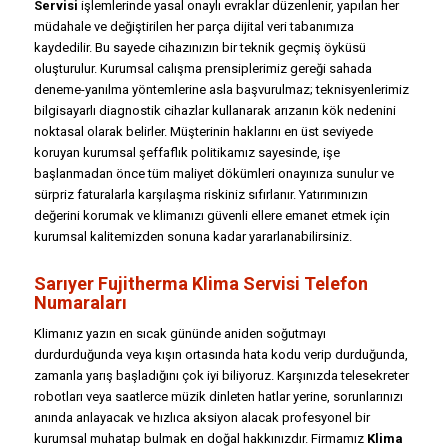
Servisi
işlemlerinde yasal onaylı evraklar düzenlenir, yapılan her
müdahale ve değiştirilen her parça dijital veri tabanımıza
kaydedilir. Bu sayede cihazınızın bir teknik geçmiş öyküsü
oluşturulur. Kurumsal calışma prensiplerimiz gereği sahada
deneme-yanılma yöntemlerine asla başvurulmaz; teknisyenlerimiz
bilgisayarlı diagnostik cihazlar kullanarak arızanın kök nedenini
noktasal olarak belirler. Müşterinin haklarını en üst seviyede
koruyan kurumsal şeffaflık politikamız sayesinde, işe
başlanmadan önce tüm maliyet dökümleri onayınıza sunulur ve
sürpriz faturalarla karşılaşma riskiniz sıfırlanır. Yatırımınızın
değerini korumak ve klimanızı güvenli ellere emanet etmek için
kurumsal kalitemizden sonuna kadar yararlanabilirsiniz.
Sarıyer Fujitherma Klima Servisi Telefon
Numaraları
Klimanız yazın en sıcak gününde aniden soğutmayı
durdurduğunda veya kışın ortasında hata kodu verip durduğunda,
zamanla yarış başladığını çok iyi biliyoruz. Karşınızda telesekreter
robotları veya saatlerce müzik dinleten hatlar yerine, sorunlarınızı
anında anlayacak ve hızlıca aksiyon alacak profesyonel bir
kurumsal muhatap bulmak en doğal hakkınızdır. Firmamız
Klima