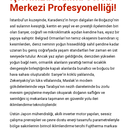
Merkezi
Profesyonelliği!
İstanbul’un kuzeyinde, Karadeniz’in hırçın dalgaları ile Boğaziçi’nin
asil sularının kesiştiği, kentin en yeşil ve en prestijli ilçelerinden biri
olan Sarıyer, coğrafi ve mikroklimatik açıdan kendine has, eşsiz bir
yapıya sahiptir. Belgrad Ormanları’nın temiz oksijenini barındıran iç
kesimlerden, deniz neminin yoğun hissedildiği sahil şeridine kadar
uzanan bu geniş coğrafyada yaşam standartları her zaman en üst
seviyede tutulur. Ancak yaz ayları geldiğinde, denizden yükselen
yoğun bağıl nem, ormanlık alanların yarattığı termal sıcaklık
dengesiyle birleştiğinde kapalı alanlarda bunaltıcı ve boğucu bir
hava sahası oluşturabilir. Sarıyer’in köklü yalılarında,
Zekeriyaköy’ün lüks villalarında, Maslak’ın modern
gökdelenlerinde veya Tarabya’nın nezih dairelerinde bu zorlu
mevsim geçişlerine meydan okuyarak doğanın saflığını ve
serinliğini iç mekanlara taşımanın en güvenilir yolu ileri
iklimlendirme teknolojileridir.
Üstün Japon mühendisliği, akıllı inverter motor yapıları, sessiz
çalışma prensipleri ve çevre dostu enerji tasarrufu parametreleriyle
bölge sakinlerinin birincil iklimlendirme tercihi Fujitherma markası