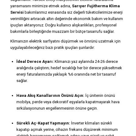
yansımasını minimize etmek adına,
Sarıyer Fujitherma Klima
Servisi
bakımlarımız esnasında siz değerli tüketicilerimize enerji
verimliliğini artıracak altın değerinde ekonomik bakım ve kullanım
ipuçları aktarıyoruz. Doğru kullanıcı alışkanlıkları, profesyonel
bakımlarla birleştiğinde muazzam bir bütçe tasarrufu sağlar.
Klimanızın elektrik sarfiyatını düşürmek ve ömrünü uzatmak için
uygulayabileceğiniz bazı pratik ipuçları şunlardır:
İdeal Derece Ayarı:
Klimanızı yaz aylarında 24-26 derece
aralığında çalıştırın; hedef sıcaklığı her bir derece yükseltmek
enerji faturalarınızda yaklaşık %6 oranında net bir tasarruf
sağlar.
Hava Akış Kanallarının Önünü Açın:
İç ünitenin önünü
mobilya, perde veya dekoratif eşyalarla kapatmayarak hava
sirkülasyonunun engellenmesinin önüne geçin.
Sürekli Aç-Kapat Yapmayın:
İnverter klimaları sürekli
kapatıp açmak yerine, cihazın frekans düşürerek minimum
elektrik harcamasını sağlamak adına uzun süreli ve sabit