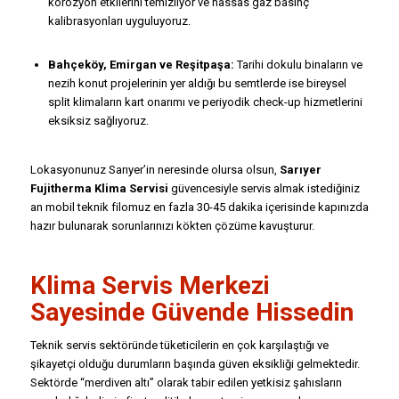
korozyon etkilerini temizliyor ve hassas gaz basınç
kalibrasyonları uyguluyoruz.
Bahçeköy, Emirgan ve Reşitpaşa:
Tarihi dokulu binaların ve
nezih konut projelerinin yer aldığı bu semtlerde ise bireysel
split klimaların kart onarımı ve periyodik check-up hizmetlerini
eksiksiz sağlıyoruz.
Lokasyonunuz Sarıyer’in neresinde olursa olsun,
Sarıyer
Fujitherma Klima Servisi
güvencesiyle servis almak istediğiniz
an mobil teknik filomuz en fazla 30-45 dakika içerisinde kapınızda
hazır bulunarak sorunlarınızı kökten çözüme kavuşturur.
Klima Servis Merkezi
Sayesinde Güvende Hissedin
Teknik servis sektöründe tüketicilerin en çok karşılaştığı ve
şikayetçi olduğu durumların başında güven eksikliği gelmektedir.
Sektörde “merdiven altı” olarak tabir edilen yetkisiz şahısların