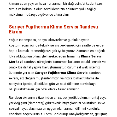
klimanızdan yayılan hava her zaman bir dağ esintisi kadar taze,
temiz ve kokusuz olur; sevdiklerinizin solunum yolu sağlığı
maksimum düzeyde güvence altına alınır.
Sarıyer Fujitherma Klima Servisi Randevu
Ekranı
Yoğun iş temposu, sosyal aktiviteler ve günlük hayatın
koşturmacası içinde teknik servis beklemek için saatlerce evde
hapis kalmak istemediğinizi çok iyi biliyoruz. Zamanın en değerli
lüks olduğunun bilinciyle hareket eden firmamız
Klima Servis
Merkezi
, randevu süreçlerini tamamen kullanıcı odaklı, esnek ve
pratik bir dijital yapıya kavuşturmuştur. Kurumsal web sitemiz
üzerinde yer alan
Sarıyer Fujitherma Klima Servisi
randevu
ekranı, siz değerli müşterilerimizin yalnızca birkaç tıklama ile
saniyeler içinde, diledikleri gün ve saat dilimine servis kaydı
oluşturabilmeleri için özel olarak tasarlanmıştır.
Randevu ekranımız üzerinden arıza, periyodik bakım, montaj veya
yer değişimi (demontaj) gibi teknik ihtiyaçlarınızı belirtirken, iş ve
sosyal hayat akışınıza en uygun olan zaman dilimini kendiniz
esnekçe seçebilirsiniz. Formu doldurup onayladığınız an, gelişmiş