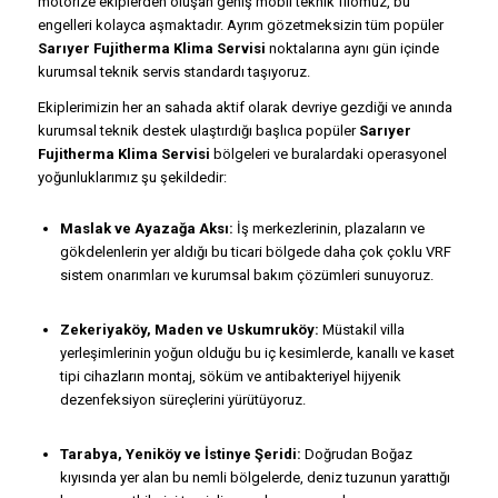
motorize ekiplerden oluşan geniş mobil teknik filomuz, bu
engelleri kolayca aşmaktadır. Ayrım gözetmeksizin tüm popüler
Sarıyer Fujitherma Klima Servisi
noktalarına aynı gün içinde
kurumsal teknik servis standardı taşıyoruz.
Ekiplerimizin her an sahada aktif olarak devriye gezdiği ve anında
kurumsal teknik destek ulaştırdığı başlıca popüler
Sarıyer
Fujitherma Klima Servisi
bölgeleri ve buralardaki operasyonel
yoğunluklarımız şu şekildedir:
Maslak ve Ayazağa Aksı:
İş merkezlerinin, plazaların ve
gökdelenlerin yer aldığı bu ticari bölgede daha çok çoklu VRF
sistem onarımları ve kurumsal bakım çözümleri sunuyoruz.
Zekeriyaköy, Maden ve Uskumruköy:
Müstakil villa
yerleşimlerinin yoğun olduğu bu iç kesimlerde, kanallı ve kaset
tipi cihazların montaj, söküm ve antibakteriyel hijyenik
dezenfeksiyon süreçlerini yürütüyoruz.
Tarabya, Yeniköy ve İstinye Şeridi:
Doğrudan Boğaz
kıyısında yer alan bu nemli bölgelerde, deniz tuzunun yarattığı