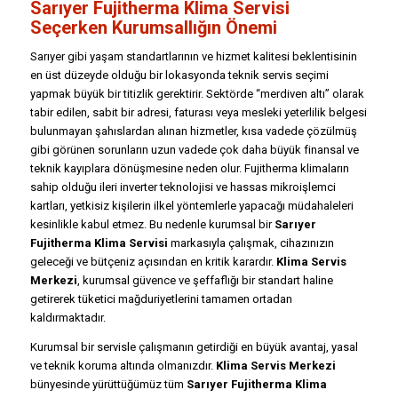
Sarıyer Fujitherma Klima Servisi
Seçerken Kurumsallığın Önemi
Sarıyer gibi yaşam standartlarının ve hizmet kalitesi beklentisinin
en üst düzeyde olduğu bir lokasyonda teknik servis seçimi
yapmak büyük bir titizlik gerektirir. Sektörde “merdiven altı” olarak
tabir edilen, sabit bir adresi, faturası veya mesleki yeterlilik belgesi
bulunmayan şahıslardan alınan hizmetler, kısa vadede çözülmüş
gibi görünen sorunların uzun vadede çok daha büyük finansal ve
teknik kayıplara dönüşmesine neden olur. Fujitherma klimaların
sahip olduğu ileri inverter teknolojisi ve hassas mikroişlemci
kartları, yetkisiz kişilerin ilkel yöntemlerle yapacağı müdahaleleri
kesinlikle kabul etmez. Bu nedenle kurumsal bir
Sarıyer
Fujitherma Klima Servisi
markasıyla çalışmak, cihazınızın
geleceği ve bütçeniz açısından en kritik karardır.
Klima Servis
Merkezi
, kurumsal güvence ve şeffaflığı bir standart haline
getirerek tüketici mağduriyetlerini tamamen ortadan
kaldırmaktadır.
Kurumsal bir servisle çalışmanın getirdiği en büyük avantaj, yasal
ve teknik koruma altında olmanızdır.
Klima Servis Merkezi
bünyesinde yürüttüğümüz tüm
Sarıyer Fujitherma Klima