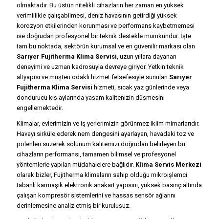
olmaktadır. Bu üstün nitelikli cihazların her zaman en yüksek
verimlilikle çalışabilmesi, deniz havasının getirdiği yüksek
korozyon etkilerinden korunması ve performans kaybetmemesi
ise doğrudan profesyonel bir teknik destekle mümkündür. İşte
tam bu noktada, sektörün kurumsal ve en güvenilir markası olan
Sarıyer Fujitherma Klima Servisi
, uzun yıllara dayanan
deneyimi ve uzman kadrosuyla devreye giriyor. Yetkin teknik
altyapısı ve müşteri odaklı hizmet felsefesiyle sunulan
Sarıyer
Fujitherma Klima Servisi
hizmeti, sıcak yaz günlerinde veya
dondurucu kış aylarında yaşam kalitenizin düşmesini
engellemektedir.
Klimalar, evlerimizin ve iş yerlerimizin görünmez iklim mimarlarıdır.
Havayı sirküle ederek nem dengesini ayarlayan, havadaki toz ve
polenleri süzerek solunum kalitemizi doğrudan belirleyen bu
cihazların performansı, tamamen bilimsel ve profesyonel
yöntemlerle yapılan müdahalelere bağlıdır.
Klima Servis Merkezi
olarak bizler, Fujitherma klimaların sahip olduğu mikroişlemci
tabanlı karmaşık elektronik anakart yapısını, yüksek basınç altında
çalışan kompresör sistemlerini ve hassas sensör ağlarını
derinlemesine analiz etmiş bir kuruluşuz.