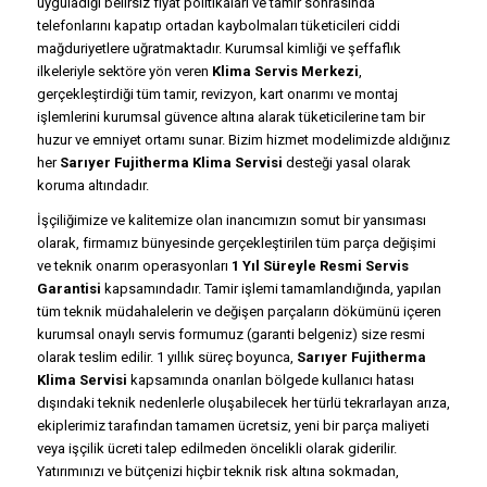
uyguladığı belirsiz fiyat politikaları ve tamir sonrasında
telefonlarını kapatıp ortadan kaybolmaları tüketicileri ciddi
mağduriyetlere uğratmaktadır. Kurumsal kimliği ve şeffaflık
ilkeleriyle sektöre yön veren
Klima Servis Merkezi
,
gerçekleştirdiği tüm tamir, revizyon, kart onarımı ve montaj
işlemlerini kurumsal güvence altına alarak tüketicilerine tam bir
huzur ve emniyet ortamı sunar. Bizim hizmet modelimizde aldığınız
her
Sarıyer Fujitherma Klima Servisi
desteği yasal olarak
koruma altındadır.
İşçiliğimize ve kalitemize olan inancımızın somut bir yansıması
olarak, firmamız bünyesinde gerçekleştirilen tüm parça değişimi
ve teknik onarım operasyonları
1 Yıl Süreyle Resmi Servis
Garantisi
kapsamındadır. Tamir işlemi tamamlandığında, yapılan
tüm teknik müdahalelerin ve değişen parçaların dökümünü içeren
kurumsal onaylı servis formumuz (garanti belgeniz) size resmi
olarak teslim edilir. 1 yıllık süreç boyunca,
Sarıyer Fujitherma
Klima Servisi
kapsamında onarılan bölgede kullanıcı hatası
dışındaki teknik nedenlerle oluşabilecek her türlü tekrarlayan arıza,
ekiplerimiz tarafından tamamen ücretsiz, yeni bir parça maliyeti
veya işçilik ücreti talep edilmeden öncelikli olarak giderilir.
Yatırımınızı ve bütçenizi hiçbir teknik risk altına sokmadan,