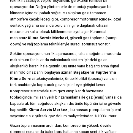
teknik hassasiyet ve profesyonellik gerektiren tehlikeli bir
operasyondur. Doğru yöntemlerle de-montajı yapılmayan bir
klimanın içindeki pahalı soğutucu akışkan gazı tamamen
atmosfere kaçabileceği gibi, kompresör motorunun içindeki özel
sentetik yağlama sıvısı da boruların içine dağılarak cihazın
motorunun kalıcı olarak kilitlenmesine yol açar. Kurumsal
markamız
Klima Servis Merkezi
, güvenli gaz toplama (pump-
down) ve yağ toplama teknikleriyle süreci sorunsuz yönetir.
Söküm operasyonunun ilk aşamasında, cihaz soğutma modunda
maksimum fan hızında çalıştırılarak sistem içindeki gazın
akışkanlığı kararlı hale getirilir. Dış ünite vana bağlantılarına dijital
manifold cihazlarını bağlayan uzman
Başakşehir Fujitherma
Klima Servisi
teknisyenlerimiz, öncelikle likit (basma) vanasını
tork anahtarıyla kapatarak gazın iç üniteye gidişini keser.
Kompresör sistemdeki tüm gazı emip kendi haznesine
topladığında, milisaniyelik bir zamanlama ile gaz (emiş) vanası da
kapatılarak tüm soğutucu akışkan dış ünite tüpünün içine güvenle
hapsedilir.
Klima Servis Merkezi
, bu hassas pompalama işlemi
sayesinde sizi yüksek gaz dolum maliyetlerinden %100 kurtarır.
Gazın toplanmasının ardından, kompresörün yüksek devirle
dönmesi esnasında bakır boru hatlarına kaçan sentetik yağların