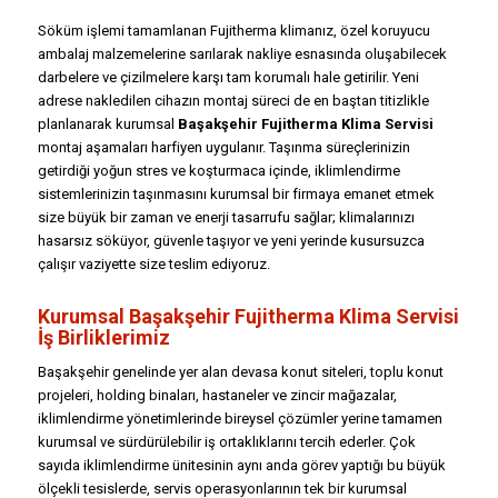
Söküm işlemi tamamlanan Fujitherma klimanız, özel koruyucu
ambalaj malzemelerine sarılarak nakliye esnasında oluşabilecek
darbelere ve çizilmelere karşı tam korumalı hale getirilir. Yeni
adrese nakledilen cihazın montaj süreci de en baştan titizlikle
planlanarak kurumsal
Başakşehir Fujitherma Klima Servisi
montaj aşamaları harfiyen uygulanır. Taşınma süreçlerinizin
getirdiği yoğun stres ve koşturmaca içinde, iklimlendirme
sistemlerinizin taşınmasını kurumsal bir firmaya emanet etmek
size büyük bir zaman ve enerji tasarrufu sağlar; klimalarınızı
hasarsız söküyor, güvenle taşıyor ve yeni yerinde kusursuzca
çalışır vaziyette size teslim ediyoruz.
Kurumsal Başakşehir Fujitherma Klima Servisi
İş Birliklerimiz
Başakşehir genelinde yer alan devasa konut siteleri, toplu konut
projeleri, holding binaları, hastaneler ve zincir mağazalar,
iklimlendirme yönetimlerinde bireysel çözümler yerine tamamen
kurumsal ve sürdürülebilir iş ortaklıklarını tercih ederler. Çok
sayıda iklimlendirme ünitesinin aynı anda görev yaptığı bu büyük
ölçekli tesislerde, servis operasyonlarının tek bir kurumsal