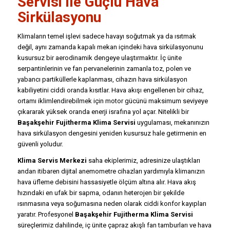
Servisi
ile Güçlü Hava
Sirkülasyonu
Klimaların temel işlevi sadece havayı soğutmak ya da ısıtmak
değil, aynı zamanda kapalı mekan içindeki hava sirkülasyonunu
kusursuz bir aerodinamik dengeye ulaştırmaktır. İç ünite
serpantinlerinin ve fan pervanelerinin zamanla toz, polen ve
yabancı partiküllerle kaplanması, cihazın hava sirkülasyon
kabiliyetini ciddi oranda kısıtlar. Hava akışı engellenen bir cihaz,
ortamı iklimlendirebilmek için motor gücünü maksimum seviyeye
çıkararak yüksek oranda enerji israfına yol açar. Nitelikli bir
Başakşehir Fujitherma Klima Servisi
uygulaması, mekanınızın
hava sirkülasyon dengesini yeniden kusursuz hale getirmenin en
güvenli yoludur.
Klima Servis Merkezi
saha ekiplerimiz, adresinize ulaştıkları
andan itibaren dijital anemometre cihazları yardımıyla klimanızın
hava üfleme debisini hassasiyetle ölçüm altına alır. Hava akış
hızındaki en ufak bir sapma, odanın heterojen bir şekilde
ısınmasına veya soğumasına neden olarak ciddi konfor kayıpları
yaratır. Profesyonel
Başakşehir Fujitherma Klima Servisi
süreçlerimiz dahilinde, iç ünite çapraz akışlı fan tamburları ve hava