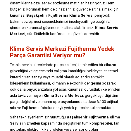
dinamiklerine özel esnek sözleşme metinleri hazırlıyoruz. Hem
bütçenizi korumak hem de cihazlarınızı güvence altına almak için
kurumsal
Başakşehir Fujitherma Klima Servisi
periyodik
bakım sözleşmesi seçeneklerimizi inceleyebilir, geleceğinizi
şimdiden kurumsal güvencemiz altına alabilirsiniz.
Klima Servis
Merkezi
, sürdürülebilir konforun en güvenli adresidir.
Klima Servis Merkezi Fujitherma Yedek
Parça Garantisi Veriyor mu?
Teknik servis süreçlerinde parça kalitesi, tamir edilen bir cihazın
güvenliğini ve gelecekteki çalışma kararlılığını belirleyen en temel
kriterdir. Yan sanayi veya muadil olarak adlandırılan taklit
bileşenlerin kullanılması, klimanın elektronik dengesini bozarak
çok daha büyük arızalara yol açar. Kurumsal dürüstlük ilkelerinden
asla taviz vermeyen
Klima Servis Merkezi
, gerçekleştirdiği tüm
parça değişimi ve onarım operasyonlarında sadece %100 orijinal,
sıfır ve Fujitherma fabrika onaylı yedek parçalar kullanmaktadır.
Saha teknisyenlerimizin yürüttüğü
Başakşehir Fujitherma Klima
Servisi
hizmetleri kapsamında değiştirilen tüm kompresörler, fan
motorları, elektronik kart röleleri veya sensör grupları