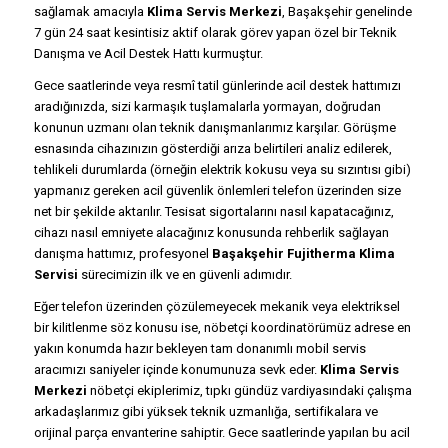
sağlamak amacıyla
Klima Servis Merkezi
, Başakşehir genelinde
7 gün 24 saat kesintisiz aktif olarak görev yapan özel bir Teknik
Danışma ve Acil Destek Hattı kurmuştur.
Gece saatlerinde veya resmî tatil günlerinde acil destek hattımızı
aradığınızda, sizi karmaşık tuşlamalarla yormayan, doğrudan
konunun uzmanı olan teknik danışmanlarımız karşılar. Görüşme
esnasında cihazınızın gösterdiği arıza belirtileri analiz edilerek,
tehlikeli durumlarda (örneğin elektrik kokusu veya su sızıntısı gibi)
yapmanız gereken acil güvenlik önlemleri telefon üzerinden size
net bir şekilde aktarılır. Tesisat sigortalarını nasıl kapatacağınız,
cihazı nasıl emniyete alacağınız konusunda rehberlik sağlayan
danışma hattımız, profesyonel
Başakşehir Fujitherma Klima
Servisi
sürecimizin ilk ve en güvenli adımıdır.
Eğer telefon üzerinden çözülemeyecek mekanik veya elektriksel
bir kilitlenme söz konusu ise, nöbetçi koordinatörümüz adrese en
yakın konumda hazır bekleyen tam donanımlı mobil servis
aracımızı saniyeler içinde konumunuza sevk eder.
Klima Servis
Merkezi
nöbetçi ekiplerimiz, tıpkı gündüz vardiyasındaki çalışma
arkadaşlarımız gibi yüksek teknik uzmanlığa, sertifikalara ve
orijinal parça envanterine sahiptir. Gece saatlerinde yapılan bu acil