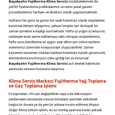
Başakşehir Fujitherma Klima Servisi
müdahalelerinde de
şeffaf fiyatlandırma politikalarımız ve resmi yasal garanti
prosedürlerimiz harfiyen ve eksiksiz olarak uygulanmaktadır.
Haftanın her günü ve günün her saati kesintisiz olarak ulaşılabilen
kurumsal iletişim altyapımız, çalışan bireyler için de büyük bir
zaman yönetimi kolaylığı sunmaktadır. Hafta içi yoğun iş temposu
nedeniyle evde servis beklemeye vakti olmayan müşterilerimiz,
hafta sonu kendilerine en uygun saat dilimi için online randevu
sistemimiz üzerinden kolayca kayıt oluşturabilirler. Zaman
kavramını tamamen ortadan kaldıran kesintisiz lojistik gücümüzle,
iklimlendirme konforunuz riske girdiği her an kurumsal
Başakşehir Fujitherma Klima Servisi
acil destek hattımızla
yanınızda olmanın huzurunu taşıyoruz.
Klima Servis Merkezi Fujitherma Yağ Toplama
ve Gaz Toplama İşlemi
Ev taşımaları, ofis yer değişiklikleri veya oda dekorasyon
yenilemeleri esnasında mevcut klimaların yerinden sökülerek
başka bir duvara ya da yeni bir adrese monte edilmesi ihtiyacı
doğar. Klima söküm işlemi, en az montaj aşaması kadar yüksek