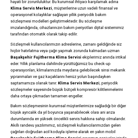
hayati bir zorunluluktur. Bu kurumsal ihtiyacı karşılamak adına
Klima Servis Merkezi
, müşterilerine uzun vadeli finansal ve
operasyonel kolaylıklar sağlayan yıllık periyodik bakım
sözleşmesi modelleri geliştirmektedir. Bu sözleşme
imzalandığında, cihazlarınızın bakım periyotları dijital sistemimiz
tarafından otomatik olarak takip edilir.
Sözleşmeli kullanıcılarımızın adreslerine, zamanı geldiğinde siz
hiçbir hatırlatma veya çağrı yapmak zorunda kalmadan uzman
Başakşehir Fujitherma Klima Servisi
ekiplerimiz anında intikal
eder. Yıllık planlama dahilinde yürüttüğümüz bu check-up
operasyonları, klimalarınızda meydana gelebilecek sinsi mekanik
yıpranmaları ve gaz kaçaklarını henüz yolun başındayken
saptamamıza olanak tanır.
Klima Servis Merkezi
, periyodik
sözleşmeler sayesinde büyük bütçeli kompresör kilitlenmelerini
daha ortaya çıkmadan tamamen engeller.
Bakım sözleşmesinin kurumsal müşterilerimize sağladığı bir diğer
büyük ayrıcalık da yıl boyunca yaşanabilecek olası ani arıza
durumlarında en yüksek öncelikli servis hakkına sahip olmalarıdır.
Akıllı randevu yazılımımız, sözleşmeli kullanıcılarımızdan gelen
çağrıları doğrudan acil koduyla işleme alarak en yakın mobil