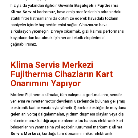
hızıyla da yakından ilgilidir. Güvenilir
Başakşehir Fujitherma
Klima Servisi
kadromuz, hava emiş menfezlerinin arkasındaki
statik filtre katmanlarını da optimize ederek havadaki tozların
saniyeler içinde hapsedilmesini sağlar. Cihazınızın hava
sirkülasyon yeteneğini zirveye çıkarmak, gizli kalmış performans
kayıplarından kurtulmak için her an teknik ekiplerimizi
çağırabilirsiniz.
Klima Servis Merkezi
Fujitherma Cihazların Kart
Onarımını Yapıyor
Modern Fujitherma klimalar, tüm çalışma algoritmalarını, sensör
verilerini ve inverter motor devirlerini üzerlerinde bulunan gelişmiş
elektronik kartlar vasıtasıyla yönetir. Şebeke elektriğinde meydana
gelen ani voltaj dalgalanmaları, yıldırım düşmesi olayları veya dış
ünitenin maruz kaldığı aşırı nemlenme, bu hassas elektronik kart
bileşenlerinin yanmasına yol açabilir. Kurumsal markamız
Klima
Servis Merkezi
, kurduğu tam donanımlı mikro-elektronik