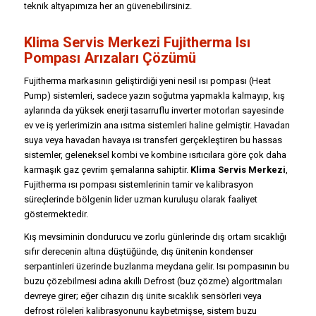
teknik altyapımıza her an güvenebilirsiniz.
Klima Servis Merkezi Fujitherma Isı
Pompası Arızaları Çözümü
Fujitherma markasının geliştirdiği yeni nesil ısı pompası (Heat
Pump) sistemleri, sadece yazın soğutma yapmakla kalmayıp, kış
aylarında da yüksek enerji tasarruflu inverter motorları sayesinde
ev ve iş yerlerimizin ana ısıtma sistemleri haline gelmiştir. Havadan
suya veya havadan havaya ısı transferi gerçekleştiren bu hassas
sistemler, geleneksel kombi ve kombine ısıtıcılara göre çok daha
karmaşık gaz çevrim şemalarına sahiptir.
Klima Servis Merkezi
,
Fujitherma ısı pompası sistemlerinin tamir ve kalibrasyon
süreçlerinde bölgenin lider uzman kuruluşu olarak faaliyet
göstermektedir.
Kış mevsiminin dondurucu ve zorlu günlerinde dış ortam sıcaklığı
sıfır derecenin altına düştüğünde, dış ünitenin kondenser
serpantinleri üzerinde buzlanma meydana gelir. Isı pompasının bu
buzu çözebilmesi adına akıllı Defrost (buz çözme) algoritmaları
devreye girer; eğer cihazın dış ünite sıcaklık sensörleri veya
defrost röleleri kalibrasyonunu kaybetmişse, sistem buzu