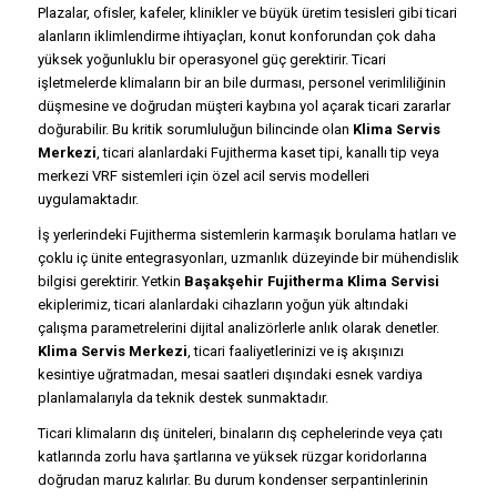
Plazalar, ofisler, kafeler, klinikler ve büyük üretim tesisleri gibi ticari
alanların iklimlendirme ihtiyaçları, konut konforundan çok daha
yüksek yoğunluklu bir operasyonel güç gerektirir. Ticari
işletmelerde klimaların bir an bile durması, personel verimliliğinin
düşmesine ve doğrudan müşteri kaybına yol açarak ticari zararlar
doğurabilir. Bu kritik sorumluluğun bilincinde olan
Klima Servis
Merkezi
, ticari alanlardaki Fujitherma kaset tipi, kanallı tip veya
merkezi VRF sistemleri için özel acil servis modelleri
uygulamaktadır.
İş yerlerindeki Fujitherma sistemlerin karmaşık borulama hatları ve
çoklu iç ünite entegrasyonları, uzmanlık düzeyinde bir mühendislik
bilgisi gerektirir. Yetkin
Başakşehir Fujitherma Klima Servisi
ekiplerimiz, ticari alanlardaki cihazların yoğun yük altındaki
çalışma parametrelerini dijital analizörlerle anlık olarak denetler.
Klima Servis Merkezi
, ticari faaliyetlerinizi ve iş akışınızı
kesintiye uğratmadan, mesai saatleri dışındaki esnek vardiya
planlamalarıyla da teknik destek sunmaktadır.
Ticari klimaların dış üniteleri, binaların dış cephelerinde veya çatı
katlarında zorlu hava şartlarına ve yüksek rüzgar koridorlarına
doğrudan maruz kalırlar. Bu durum kondenser serpantinlerinin