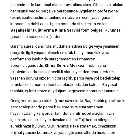
sistemimizde kurumsal olarak kayıt altına alınır. Cihazınıza takılan
her orijinal yedek parça ve beraberinde uygulanan profesyonel
teknik işçilik, teslimat tarihinden itibaren resmi yasal garanti
kapsamına dahil edilir. İşlem sonunda size teslim edilen
Başakşehir Fujitherma Klima Servisi
form belgesi, kurumsal
garanti senediniz niteliğindedir.
Garanti süresi dahilinde, müdahale edilen bölge veya yenilenen
parça ile ilgili yaşanabilecek en ufak bir uyumsuzluk veya
performans kaybında süreç tamamen firmamızın
sorumluluğundadır.
Klima Servis Merkezi
mobil saha
ekiplerimiz adresinizi öncelikli olarak yeniden ziyaret ederek
yaşanan sorunu sizden hiçbir işçilik, parça veya yol bedeli talep
etmeksizin tamamen ücretsiz olarak ortadan kaldırır. Bu yasal
taahhüt, iş kalitemize duyduğumuz güvenin somut bir kanıtıdır.
Geniş yedek parça stok ağımız sayesinde, Başakşehir genelindeki
servis taleplerinde parça bekleme sürelerini tamamen
hayatınızdan çıkarıyoruz. Tam donanımlı mobil araçlarımızın
içerisinde en sık ihtiyaç duyulan orijinal Fujitherma bileşenleri
sürekli hazır bulundurulur. Paranızı riske atmamak, cihazınızın
orijinal yapısını korumak ve yasal güvence altında huzurlu bir