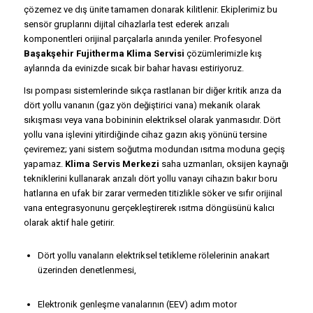
çözemez ve dış ünite tamamen donarak kilitlenir. Ekiplerimiz bu
sensör gruplarını dijital cihazlarla test ederek arızalı
komponentleri orijinal parçalarla anında yeniler. Profesyonel
Başakşehir Fujitherma Klima Servisi
çözümlerimizle kış
aylarında da evinizde sıcak bir bahar havası estiriyoruz.
Isı pompası sistemlerinde sıkça rastlanan bir diğer kritik arıza da
dört yollu vananın (gaz yön değiştirici vana) mekanik olarak
sıkışması veya vana bobininin elektriksel olarak yanmasıdır. Dört
yollu vana işlevini yitirdiğinde cihaz gazın akış yönünü tersine
çeviremez; yani sistem soğutma modundan ısıtma moduna geçiş
yapamaz.
Klima Servis Merkezi
saha uzmanları, oksijen kaynağı
tekniklerini kullanarak arızalı dört yollu vanayı cihazın bakır boru
hatlarına en ufak bir zarar vermeden titizlikle söker ve sıfır orijinal
vana entegrasyonunu gerçekleştirerek ısıtma döngüsünü kalıcı
olarak aktif hale getirir.
Dört yollu vanaların elektriksel tetikleme rölelerinin anakart
üzerinden denetlenmesi,
Elektronik genleşme vanalarının (EEV) adım motor