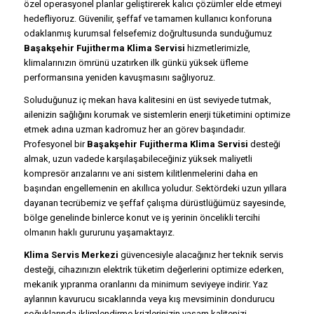
özel operasyonel planlar geliştirerek kalıcı çözümler elde etmeyi
hedefliyoruz. Güvenilir, şeffaf ve tamamen kullanıcı konforuna
odaklanmış kurumsal felsefemiz doğrultusunda sunduğumuz
Başakşehir Fujitherma Klima Servisi
hizmetlerimizle,
klimalarınızın ömrünü uzatırken ilk günkü yüksek üfleme
performansına yeniden kavuşmasını sağlıyoruz.
Soluduğunuz iç mekan hava kalitesini en üst seviyede tutmak,
ailenizin sağlığını korumak ve sistemlerin enerji tüketimini optimize
etmek adına uzman kadromuz her an görev başındadır.
Profesyonel bir
Başakşehir Fujitherma Klima Servisi
desteği
almak, uzun vadede karşılaşabileceğiniz yüksek maliyetli
kompresör arızalarını ve ani sistem kilitlenmelerini daha en
başından engellemenin en akıllıca yoludur. Sektördeki uzun yıllara
dayanan tecrübemiz ve şeffaf çalışma dürüstlüğümüz sayesinde,
bölge genelinde binlerce konut ve iş yerinin öncelikli tercihi
olmanın haklı gururunu yaşamaktayız.
Klima Servis Merkezi
güvencesiyle alacağınız her teknik servis
desteği, cihazınızın elektrik tüketim değerlerini optimize ederken,
mekanik yıpranma oranlarını da minimum seviyeye indirir. Yaz
aylarının kavurucu sıcaklarında veya kış mevsiminin dondurucu
soğuklarında iklimlendirme krizlerinizin yaşam kalitenizi