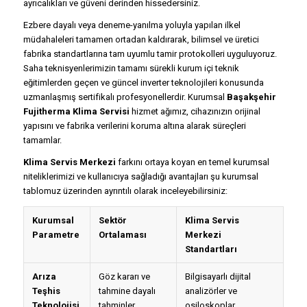
ayrıcalıkları ve güveni derinden hissedersiniz.
Ezbere dayalı veya deneme-yanılma yoluyla yapılan ilkel
müdahaleleri tamamen ortadan kaldırarak, bilimsel ve üretici
fabrika standartlarına tam uyumlu tamir protokolleri uyguluyoruz.
Saha teknisyenlerimizin tamamı sürekli kurum içi teknik
eğitimlerden geçen ve güncel inverter teknolojileri konusunda
uzmanlaşmış sertifikalı profesyonellerdir. Kurumsal
Başakşehir
Fujitherma Klima Servisi
hizmet ağımız, cihazınızın orijinal
yapısını ve fabrika verilerini koruma altına alarak süreçleri
tamamlar.
Klima Servis Merkezi
farkını ortaya koyan en temel kurumsal
niteliklerimizi ve kullanıcıya sağladığı avantajları şu kurumsal
tablomuz üzerinden ayrıntılı olarak inceleyebilirsiniz:
Kurumsal
Sektör
Klima Servis
Parametre
Ortalaması
Merkezi
Standartları
Arıza
Göz kararı ve
Bilgisayarlı dijital
Teşhis
tahmine dayalı
analizörler ve
Teknolojisi
tahminler
osiloskoplar