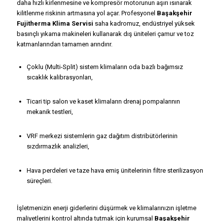
daha hızlı kirlenmesine ve kompresör motorunun aşırı ısınarak
kilitlenme riskinin artmasına yol açar. Profesyonel
Başakşehir
Fujitherma Klima Servisi
saha kadromuz, endüstriyel yüksek
basınçlı yıkama makineleri kullanarak dış üniteleri çamur ve toz
katmanlarından tamamen arındırır.
Çoklu (Multi-Split) sistem klimaların oda bazlı bağımsız
sıcaklık kalibrasyonları,
Ticari tip salon ve kaset klimaların drenaj pompalarının
mekanik testleri,
VRF merkezi sistemlerin gaz dağıtım distribütörlerinin
sızdırmazlık analizleri,
Hava perdeleri ve taze hava emiş ünitelerinin filtre sterilizasyon
süreçleri.
İşletmenizin enerji giderlerini düşürmek ve klimalarınızın işletme
maliyetlerini kontrol altında tutmak için kurumsal
Başakşehir