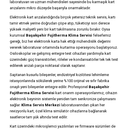
laboratuvarı ve uzman mühendisleri sayesinde bu karmaşık kart
arızalarını mikro düzeyde başarıyla onarmaktadır.
Elektronik kart arızalandığında birçok yetersiz teknik servis, kartı
tamir etmek yerine doğrudan çöpe atıp, tüketiciyi son derece
yüksek maliyetli yeni bir kart takılmasına zorunlu bırakır. Oysa
kurumsal
Başakşehir Fujitherma Klima Servisi
felsefemiz
gereği, biz her elektronik karta hak ettiği mühendislik değerini
vererek laboratuvar ortamında kurtarma operasyonu başlatıyoruz.
Osiloskoplar ve gelişmiş entegre test cihazları yardımıyla kart
üzerindeki güç transistörleri, röleler ve kondansatörler tek tek test
edilerek arızalı parça noktasal olarak saptanır.
Saptanan kusurlu bileşenler, endüstriyel kızılötesi lehimleme
istasyonlarında sökülerek yerine %100 orijinal ve sıfır fabrika
onaylı yeni bileşenler entegre edilir. Profesyonel
Başakşehir
Fujitherma Klima Servisi
kart onarım operasyonlarımız, cihazın
elektronik beyninin sistemle yeniden tam senkronize çalışmasını
sağlar.
Klima Servis Merkezi
laboratuvarından çıkan her
revizyonlu kart, özel klima simülatör cihazlarına bağlanarak
saatlerce tam yük altında test edilir.
Kart üzerindeki mikroişlemci yazılımları ve firmware sürümleri de