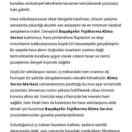
kanalları endüstriyel tekniklerle tamamen temizlenerek pürüzsüz
hale getirilir.
Hava sirkülasyonunun ideal dengede tutulması, cihazın çalışma
esnasında çıkardığı akustik ses seviyesini de en minimum desibel
seviyelerine indirir. Deneyimli
Başakşehir Fujitherma Klima
Servisi
kadromuz, hava yönlendirme flaplarının ve step
motorlarının kalibrasyonunu büyük bir hassasiyetle gerçekleştirir.
Bu sayede hava akımı doğrudan insanların üzerine değil,
termodinamik kurallara uygun olarak odanın tavan ve zemin
yüzeylerine dengeli biçimde dağıtılır.
Güçlü bir sirkülasyon süreci, iç mekandaki nem oranının da
homojen bir şekilde dengelenmesini olanaklı kılmaktadır.
Klima
Servis Merkezi
uzmanlarımızın yürüttüğü bu ince ayar ve temizlik
çözümleri, klimanızın motor yükünü hafifleterek cihaz ömrünü
koruma altına alır. Evinizde veya ofisinizde her mevsim hem
sağlıklı, hem ferah hem de kesintisiz bir hava sirkülasyonu elde
etmek için kurumsal
Başakşehir Fujitherma Klima Servisi
çözümlerimizden güvenle yararlanabilirsiniz.
Soluduğumuz iç mekan havasının kalitesi, sadece serinlik
derecesiyle değil, aynı zamanda havadaki partiküllerin filtrelenme