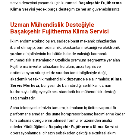
servis deneyimi yaşamak için kurumsal
Başakşehir Fujitherma
Klima Servisi
yedek parça desteğimize her an güvenebilirsiniz.
Uzman Mühendislik Desteğiyle
Başakşehir Fujitherma Klima Servisi
İklimlendirme teknolojileri, sadece basit mekanik cihazlardan
ibaret olmayıp, termodinamik, akışkanlar mekaniği ve elektronik
yazılım disiplinlerinin bir bütün halinde çalıştığı karmaşık
mühendislik sistemleridir. Özellikle premium segmentte yer alan
Fujitherma inverter cihazların kurulum, arıza teşhis ve
optimizasyon süreçleri de sıradan tamir bilgileriyle değil,
akademik ve teknik mühendislik düzeyinde ele alınmalıdır.
Klima
Servis Merkezi
, bünyesinde barındırdığı sertifikalı uzman
kadrosuyla bölgeye yüksek standartlı bir mühendislik desteği
sağlamaktadır.
Saha teknisyenlerimizin tamamı, klimaların iç ünite evaporatör
performanslarından dış ünite kompresör basınç hacimlerine kadar
tüm çalışma döngülerini bilimsel formüller üzerinden analiz
ederler. Yürüttüğümüz
Başakşehir Fujitherma Klima Servisi
operasyonlarında, cihazın şebekeden çektiği elektriksel akım