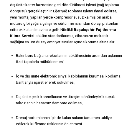
dış ünite karter haznesine geri döndürülmesi işlemi (yağ toplama
döngüsü) gerçekleştirilir. Eğer yağ toplama işlemi ihmal edilirse,
yeni montaj yapılan yerde kompresör susuz kalmış bir araba
motoru gibi yağsız çalışır ve sürtünme ısısından dolayı pistonları
eriterek kullanılmaz hale gelir. Nitelikli
Başakşehir Fujitherma
Klima Servisi
söküm standartlarımız, cihazınızın mekanik
sağlığını en üst düzey emniyet sınırları içinde koruma altına alır.
Bakır boru bağlantı rekorlarının sökülmesinin ardından uçlarının
özel tapalarla mühürlenmesi,
İç ve dış ünite elektronik sinyal kablolarının kurumsal kodlama
bantlarıyla işaretlenerek sökülmesi,
Dış ünite çelik konsollarının ve titreşim sönümleyici kauçuk
takozlarının hasarsız demonte edilmesi,
Drenaj hortumlarının içinde kalan suların tamamen tahliye
edilerek küflenme risklerinin önlenmesi.