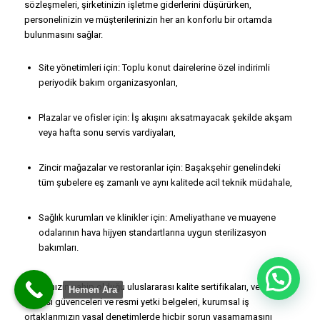
sözleşmeleri, şirketinizin işletme giderlerini düşürürken,
personelinizin ve müşterilerinizin her an konforlu bir ortamda
bulunmasını sağlar.
Site yönetimleri için: Toplu konut dairelerine özel indirimli
periyodik bakım organizasyonları,
Plazalar ve ofisler için: İş akışını aksatmayacak şekilde akşam
veya hafta sonu servis vardiyaları,
Zincir mağazalar ve restoranlar için: Başakşehir genelindeki
tüm şubelere eş zamanlı ve aynı kalitede acil teknik müdahale,
Sağlık kurumları ve klinikler için: Ameliyathane ve muayene
odalarının hava hijyen standartlarına uygun sterilizasyon
bakımları.
Firmamızın sahip olduğu uluslararası kalite sertifikaları, vergi
Hemen Ara
levhası güvenceleri ve resmi yetki belgeleri, kurumsal iş
ortaklarımızın yasal denetimlerde hiçbir sorun yaşamamasını