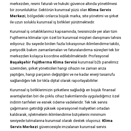
merkezden, resmi faturalı ve hukuki güvence altında yönetilmesi
bir zorunluluktur. Sektörün kurumsal yüzü olan
Klima Servis
Merkezi
, bölgedeki onlarca büyük marka, site yönetimi ve şirket
ile uzun soluklu kurumsal iş birlikleri yürütmektedir.
Kurumsal iş ortaklıklarımız kapsamında, tesisinizde yer alan tüm
Fujitherma klimalar için özel bir kurumsal müşteri danışmanı tahsis
ediyoruz. Bu sayede birden fazla lokasyonun iklimlendirme takibi,
periyodik bakım zamanlamaları ve faturalandırma süreçleri tek bir
merkezden kolayca koordine edilebilmektedir. Profesyonel
Başakşehir Fujitherma Klima Servisi
kurumsal b2b panelimiz
üzerinden, şirket yöneticileri hangi cihazın ne zaman arıza
yaptığını, hangi parçanın değiştiğini ve ne kadar enerji tasarrufu
sağlandığını tek bir tıkla dijital olarak raporlayabilirler.
Kurumsal iş birliklerimizin şirketlere sağladığı en büyük finansal
avantajlardan biri de çoklu cihaz bakımlarında uyguladığımız özel
indirim tarifeleri ve esnek ödeme vadeleridir. Tek tek servis
çağırmanın getirdiği yüksek operasyonel maliyetleri ortadan
kaldırarak, işletmelerin iklimlendirme bütçelerini minimum
seviyede tutmalarına kurumsal olarak destek oluyoruz.
Klima
Servis Merkezi
güvencesiyle imzalanan kurumsal servis