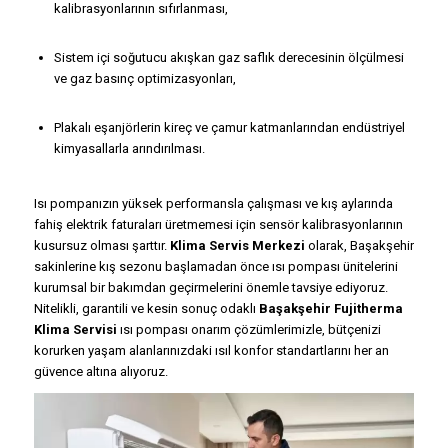
kalibrasyonlarının sıfırlanması,
Sistem içi soğutucu akışkan gaz saflık derecesinin ölçülmesi
ve gaz basınç optimizasyonları,
Plakalı eşanjörlerin kireç ve çamur katmanlarından endüstriyel
kimyasallarla arındırılması.
Isı pompanızın yüksek performansla çalışması ve kış aylarında
fahiş elektrik faturaları üretmemesi için sensör kalibrasyonlarının
kusursuz olması şarttır.
Klima Servis Merkezi
olarak, Başakşehir
sakinlerine kış sezonu başlamadan önce ısı pompası ünitelerini
kurumsal bir bakımdan geçirmelerini önemle tavsiye ediyoruz.
Nitelikli, garantili ve kesin sonuç odaklı
Başakşehir Fujitherma
Klima Servisi
ısı pompası onarım çözümlerimizle, bütçenizi
korurken yaşam alanlarınızdaki ısıl konfor standartlarını her an
güvence altına alıyoruz.