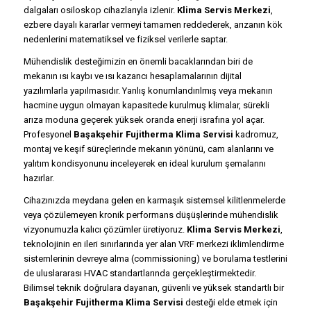
dalgaları osiloskop cihazlarıyla izlenir.
Klima Servis Merkezi
,
ezbere dayalı kararlar vermeyi tamamen reddederek, arızanın kök
nedenlerini matematiksel ve fiziksel verilerle saptar.
Mühendislik desteğimizin en önemli bacaklarından biri de
mekanın ısı kaybı ve ısı kazancı hesaplamalarının dijital
yazılımlarla yapılmasıdır. Yanlış konumlandırılmış veya mekanın
hacmine uygun olmayan kapasitede kurulmuş klimalar, sürekli
arıza moduna geçerek yüksek oranda enerji israfına yol açar.
Profesyonel
Başakşehir Fujitherma Klima Servisi
kadromuz,
montaj ve keşif süreçlerinde mekanın yönünü, cam alanlarını ve
yalıtım kondisyonunu inceleyerek en ideal kurulum şemalarını
hazırlar.
Cihazınızda meydana gelen en karmaşık sistemsel kilitlenmelerde
veya çözülemeyen kronik performans düşüşlerinde mühendislik
vizyonumuzla kalıcı çözümler üretiyoruz.
Klima Servis Merkezi
,
teknolojinin en ileri sınırlarında yer alan VRF merkezi iklimlendirme
sistemlerinin devreye alma (commissioning) ve borulama testlerini
de uluslararası HVAC standartlarında gerçekleştirmektedir.
Bilimsel teknik doğrulara dayanan, güvenli ve yüksek standartlı bir
Başakşehir Fujitherma Klima Servisi
desteği elde etmek için