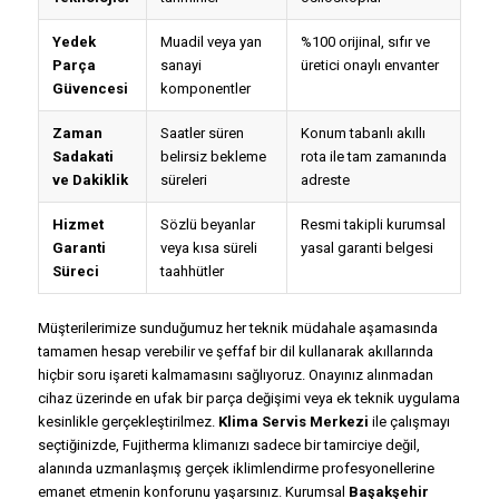
Yedek
Muadil veya yan
%100 orijinal, sıfır ve
Parça
sanayi
üretici onaylı envanter
Güvencesi
komponentler
Zaman
Saatler süren
Konum tabanlı akıllı
Sadakati
belirsiz bekleme
rota ile tam zamanında
ve Dakiklik
süreleri
adreste
Hizmet
Sözlü beyanlar
Resmi takipli kurumsal
Garanti
veya kısa süreli
yasal garanti belgesi
Süreci
taahhütler
Müşterilerimize sunduğumuz her teknik müdahale aşamasında
tamamen hesap verebilir ve şeffaf bir dil kullanarak akıllarında
hiçbir soru işareti kalmamasını sağlıyoruz. Onayınız alınmadan
cihaz üzerinde en ufak bir parça değişimi veya ek teknik uygulama
kesinlikle gerçekleştirilmez.
Klima Servis Merkezi
ile çalışmayı
seçtiğinizde, Fujitherma klimanızı sadece bir tamirciye değil,
alanında uzmanlaşmış gerçek iklimlendirme profesyonellerine
emanet etmenin konforunu yaşarsınız. Kurumsal
Başakşehir