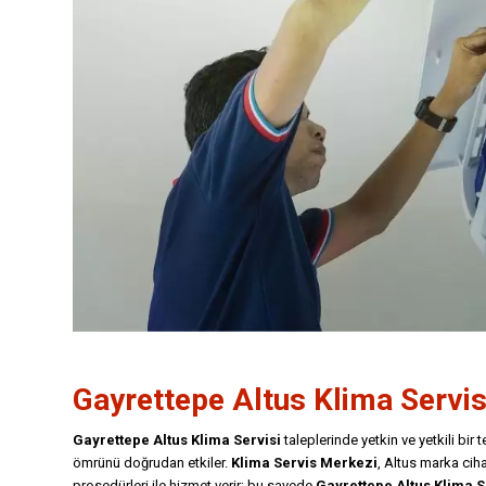
Gayrettepe
Altus Klima Servis
Gayrettepe Altus Klima Servisi
taleplerinde yetkin ve yetkili bir
ömrünü doğrudan etkiler.
Klima Servis Merkezi
, Altus marka cihaz
prosedürleri ile hizmet verir; bu sayede
Gayrettepe Altus Klima S