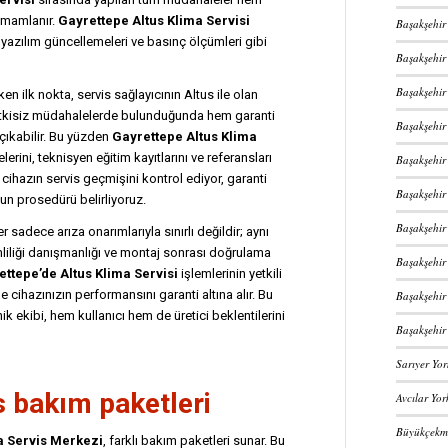
tamamlanır.
Gayrettepe Altus Klima Servisi
Başakşehir
, yazılım güncellemeleri ve basınç ölçümleri gibi
Başakşehir
Başakşehir
n ilk nokta, servis sağlayıcının Altus ile olan
yetkisiz müdahalelerde bulunduğunda hem garanti
Başakşehir
a çıkabilir. Bu yüzden
Gayrettepe Altus Klima
ini, teknisyen eğitim kayıtlarını ve referansları
Başakşehir
 cihazın servis geçmişini kontrol ediyor, garanti
Başakşehir 
un prosedürü belirliyoruz.
Başakşehir 
adece arıza onarımlarıyla sınırlı değildir; aynı
iliği danışmanlığı ve montaj sonrası doğrulama
Başakşehir
ttepe’de Altus Klima Servisi
işlemlerinin yetkili
 cihazınızın performansını garanti altına alır. Bu
Başakşehir
nik ekibi, hem kullanıcı hem de üretici beklentilerini
Başakşehir 
Sarıyer Yor
s bakım paketleri
Avcılar Yor
Büyükçekme
a Servis Merkezi
, farklı bakım paketleri sunar. Bu