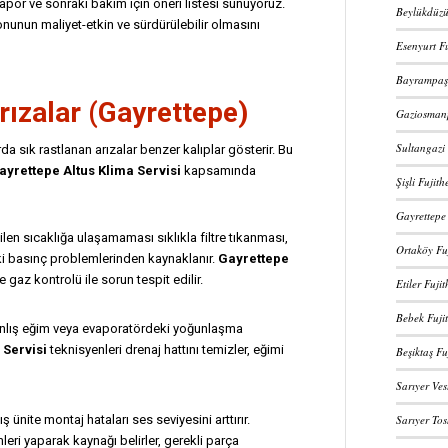
rapor ve sonraki bakım için öneri listesi sunuyoruz.
Beylükdüzü
unun maliyet-etkin ve sürdürülebilir olmasını
Esenyurt Fu
Bayrampaşa
rızalar (Gayrettepe)
Gaziosmanp
Sultangazi 
a sık rastlanan arızalar benzer kalıplar gösterir. Bu
ayrettepe Altus Klima Servisi
kapsamında
Şişli Fujit
Gayrettepe
ilen sıcaklığa ulaşamaması sıklıkla filtre tıkanması,
Ortaköy Fu
aki basınç problemlerinden kaynaklanır.
Gayrettepe
 gaz kontrolü ile sorun tespit edilir.
Etiler Fuji
Bebek Fuji
 yanlış eğim veya evaporatördeki yoğunlaşma
 Servisi
teknisyenleri drenaj hattını temizler, eğimi
Beşiktaş Fu
Sarıyer Ves
Sarıyer Tos
 ünite montaj hataları ses seviyesini arttırır.
leri yaparak kaynağı belirler, gerekli parça