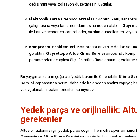
değişimini veya izolasyon düzeltmesini uygular.
Elektronik Kart ve Sensör Arızaları:
Kontrol kartı, sensör 
çalışmasına veya tamamen durmasına neden olabilir.
Gayrett
ile kart ve sensörleri kontrol eder; yazılım güncellemesi veya p
Kompresör Problemleri:
Kompresör arızası ciddi bir sorund
gerektirir.
Gayrettepe Altus Klima Servisi
öncesinde kompres
parametreleri detaylıca ölçülür; mümkünse onarım, gerekirse d
Bu yaygın arızaların çoğu periyodik bakım ile önlenebilir.
Klima Se
Servisi
kapsamında her müdahalede kök neden analizi yapıyor, ben
ve uygulanabilir bakım önerileri sunuyoruz.
Yedek parça ve orijinallik: Alt
gerekenler
Altus cihazlarınız için yedek parça seçimi, hem cihaz performansı he
Gayrettepe Altus Klima Servisi
sırasında kullanılacak parçaların 