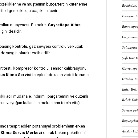
elliklerine ve müşterinin bütçe/tercih kriterlerine
Beylikdüzü 
eri genellikle şu başlıkları içerir:
Esenyurt Yo
 yolları muayenesi. Bu paket
Gayrettepe Altus
Bayrampaşa
için idealdir.
Gaziosmanp
basınç kontrolü, gaz seviyesi kontrolü ve küçük
Sultangazi 
de yaygın olarak tercih edilir.
Şişli York 
rt testi, kompresör kontrolü, sensör kalibrasyonu
Gayrettepe 
us Klima Servisi
taleplerinde uzun vadeli koruma
Ortaköy Yo
Etiler York
kli acil müdahale, indirimli parça temini ve düzenli
Bebek York
erin ve yoğun kullanılan mekanların tercih ettiği
Sarıyer Fuj
Büyükçekme
sında tespit edilen potansiyel problemlerin erken
Avcılar Fuj
.
Klima Servis Merkezi
olarak bakım paketlerini