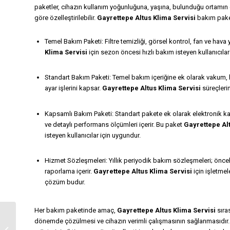
paketler, cihazın kullanım yoğunluğuna, yaşına, bulunduğu ortamın öz
göre özelleştirilebilir.
Gayrettepe Altus Klima Servisi
bakım paketl
Temel Bakım Paketi: Filtre temizliği, görsel kontrol, fan ve hava
Klima Servisi
için sezon öncesi hızlı bakım isteyen kullanıcılar 
Standart Bakım Paketi: Temel bakım içeriğine ek olarak vakum, 
ayar işlerini kapsar.
Gayrettepe Altus Klima Servisi
süreçlerin
Kapsamlı Bakım Paketi: Standart pakete ek olarak elektronik ka
ve detaylı performans ölçümleri içerir. Bu paket
Gayrettepe Alt
isteyen kullanıcılar için uygundur.
Hizmet Sözleşmeleri: Yıllık periyodik bakım sözleşmeleri; önceli
raporlama içerir.
Gayrettepe Altus Klima Servisi
için işletmel
çözüm budur.
Her bakım paketinde amaç,
Gayrettepe Altus Klima Servisi
sıra
dönemde çözülmesi ve cihazın verimli çalışmasının sağlanmasıdır
Gayrettepe Klima