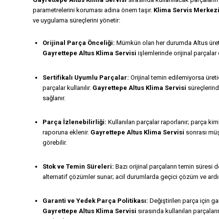
parametrelerini koruması adına önem taşır.
Klima Servis Merkez
ve uygulama süreçlerini yönetir:
Orijinal Parça Önceliği:
Mümkün olan her durumda Altus üretici
Gayrettepe Altus Klima Servisi
işlemlerinde orijinal parçalar
Sertifikalı Uyumlu Parçalar:
Orijinal temin edilemiyorsa üreti
parçalar kullanılır.
Gayrettepe Altus Klima Servisi
süreçlerind
sağlanır.
Parça İzlenebilirliği:
Kullanılan parçalar raporlanır; parça kiml
raporuna eklenir.
Gayrettepe Altus Klima Servisi
sonrası müşte
görebilir.
Stok ve Temin Süreleri:
Bazı orijinal parçaların temin süresi d
alternatif çözümler sunar; acil durumlarda geçici çözüm ve ardın
Garanti ve Yedek Parça Politikası:
Değiştirilen parça için gar
Gayrettepe Altus Klima Servisi
sırasında kullanılan parçaları