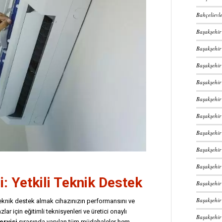
Bahçelievle
Başakşehir 
Başakşehir 
Başakşehir
Başakşehir
Başakşehir
Başakşehir 
Başakşehir
Başakşehir
Başakşehir 
i
: Yetkili Teknik Destek
Başakşehir 
Başakşehir
 teknik destek almak cihazınızın performansını ve
lar için eğitimli teknisyenleri ve üretici onaylı
Başakşehir
ervisi
sırasında yapılan tüm müdahaleler hem