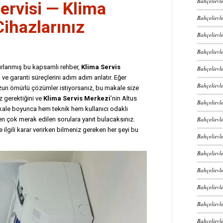
Bahçelievle
ervisi —
Klima
Bahçelievl
Cihazlarınız
Bahçelievle
Bahçelievle
azırlanmış bu kapsamlı rehber,
Klima Servis
Bahçelievl
e garanti süreçlerini adım adım anlatır. Eğer
Bahçelievle
zun ömürlü çözümler istiyorsanız, bu makale size
z gerektiğini ve
Klima Servis Merkezi
’nin Altus
Bahçelievle
akale boyunca hem teknik hem kullanıcı odaklı
Bahçelievle
 en çok merak edilen sorulara yanıt bulacaksınız.
e ilgili karar verirken bilmeniz gereken her şeyi bu
Bahçelievle
Bahçelievl
Bahçelievle
Bahçelievle
Bahçelievl
Bahçelievle