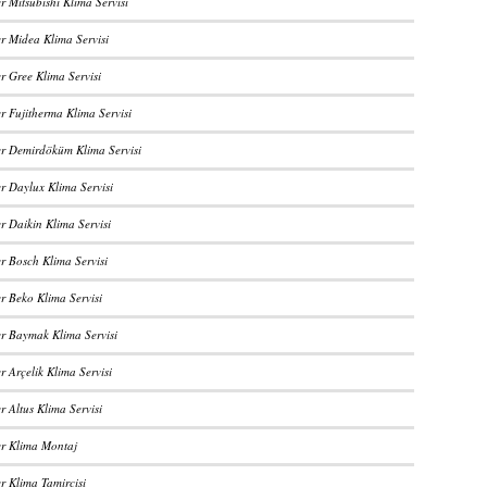
r Mitsubishi Klima Servisi
er Midea Klima Servisi
r Gree Klima Servisi
r Fujitherma Klima Servisi
er Demirdöküm Klima Servisi
r Daylux Klima Servisi
r Daikin Klima Servisi
r Bosch Klima Servisi
r Beko Klima Servisi
er Baymak Klima Servisi
r Arçelik Klima Servisi
r Altus Klima Servisi
er Klima Montaj
r Klima Tamircisi