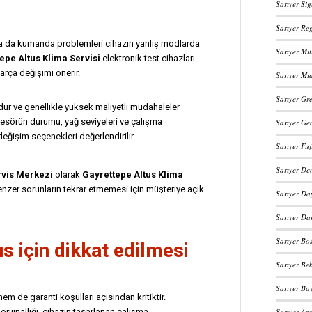
Sarıyer Si
Sarıyer Reg
ya da kumanda problemleri cihazın yanlış modlarda
Sarıyer Mit
epe Altus Klima Servisi
elektronik test cihazları
arça değişimi önerir.
Sarıyer Mi
Sarıyer Gre
ur ve genellikle yüksek maliyetli müdahaleler
örün durumu, yağ seviyeleri ve çalışma
Sarıyer Gen
eğişim seçenekleri değerlendirilir.
Sarıyer Fuj
Sarıyer De
rvis Merkezi
olarak
Gayrettepe Altus Klima
zer sorunların tekrar etmemesi için müşteriye açık
Sarıyer Day
Sarıyer Dai
Sarıyer Bos
us için dikkat edilmesi
Sarıyer Bek
Sarıyer Ba
m de garanti koşulları açısından kritiktir.
Sarıyer Arç
orijinalliği, cihazın tasarlanan çalışma