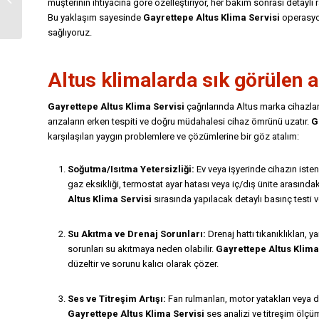
müşterinin ihtiyacına göre özelleştiriyor, her bakım sonrası detaylı 
Montaj
Bu yaklaşım sayesinde
Gayrettepe Altus Klima Servisi
operasyon
sağlıyoruz.
Altus klimalarda sık görülen a
Gayrettepe Altus Klima Servisi
çağrılarında Altus marka cihazlard
arızaların erken tespiti ve doğru müdahalesi cihaz ömrünü uzatır.
G
karşılaşılan yaygın problemlere ve çözümlerine bir göz atalım:
Soğutma/Isıtma Yetersizliği:
Ev veya işyerinde cihazın isten
gaz eksikliği, termostat ayar hatası veya iç/dış ünite arasınd
Altus Klima Servisi
sırasında yapılacak detaylı basınç testi ve
Su Akıtma ve Drenaj Sorunları:
Drenaj hattı tıkanıklıkları,
sorunları su akıtmaya neden olabilir.
Gayrettepe Altus Klima
düzeltir ve sorunu kalıcı olarak çözer.
Ses ve Titreşim Artışı:
Fan rulmanları, motor yatakları veya dış
Gayrettepe Altus Klima Servisi
ses analizi ve titreşim ölçüm