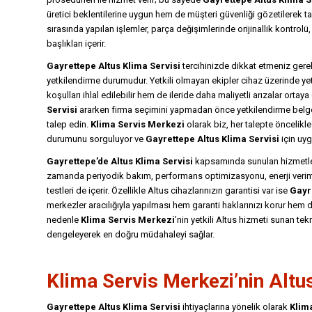
üretici beklentilerine uygun hem de müşteri güvenliği gözetilerek 
sırasında yapılan işlemler, parça değişimlerinde orijinallik kontrolü
başlıkları içerir.
Gayrettepe Altus Klima Servisi
tercihinizde dikkat etmeniz gereke
yetkilendirme durumudur. Yetkili olmayan ekipler cihaz üzerinde 
koşulları ihlal edilebilir hem de ileride daha maliyetli arızalar ortay
Servisi
ararken firma seçimini yapmadan önce yetkilendirme belgeler
talep edin.
Klima Servis Merkezi
olarak biz, her talepte öncelikle
durumunu sorguluyor ve
Gayrettepe Altus Klima Servisi
için uyg
Gayrettepe’de Altus Klima Servisi
kapsamında sunulan hizmetler s
zamanda periyodik bakım, performans optimizasyonu, enerji veriml
testleri de içerir. Özellikle Altus cihazlarınızın garantisi var ise
Gayre
merkezler aracılığıyla yapılması hem garanti haklarınızı korur hem de
nedenle
Klima Servis Merkezi
’nin yetkili Altus hizmeti sunan tek
dengeleyerek en doğru müdahaleyi sağlar.
Klima Servis Merkezi’nin Altu
Gayrettepe Altus Klima Servisi
ihtiyaçlarına yönelik olarak
Klim