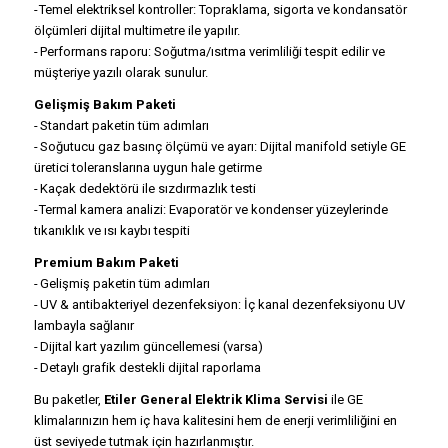
- Temel elektriksel kontroller: Topraklama, sigorta ve kondansatör
ölçümleri dijital multimetre ile yapılır.
- Performans raporu: Soğutma/ısıtma verimliliği tespit edilir ve
müşteriye yazılı olarak sunulur.
Gelişmiş Bakım Paketi
- Standart paketin tüm adımları
- Soğutucu gaz basınç ölçümü ve ayarı: Dijital manifold setiyle GE
üretici toleranslarına uygun hale getirme
- Kaçak dedektörü ile sızdırmazlık testi
- Termal kamera analizi: Evaporatör ve kondenser yüzeylerinde
tıkanıklık ve ısı kaybı tespiti
Premium Bakım Paketi
- Gelişmiş paketin tüm adımları
- UV & antibakteriyel dezenfeksiyon: İç kanal dezenfeksiyonu UV
lambayla sağlanır
- Dijital kart yazılım güncellemesi (varsa)
- Detaylı grafik destekli dijital raporlama
Bu paketler,
Etiler General Elektrik Klima Servisi
ile GE
klimalarınızın hem iç hava kalitesini hem de enerji verimliliğini en
üst seviyede tutmak için hazırlanmıştır.