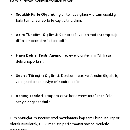
Servisi
detaylı verimlilik testleri yapar:
Sıcaklık Farkı Ölçümü:
İç ünite hava çıkışı – ortam sıcaklığı
farkı termal sensörlerle kayıt altına alınır.
Akım Tüketimi Ölçümü:
Kompresör ve fan motoru amperajı
dijital ampermetre ile test edilir.
Hava Debisi Testi:
Anemometreyle iç ünitenin m³/h hava
debisi raporlanır.
Ses ve Titreşim Ölçümü:
Desibel metre ve titreşim ölçerle iç
ve dış ünite ses seviyeleri kontrol edilir.
Basınç Testleri:
Evaporatör ve kondenser tarafı manifold
setiyle değerlendirilir.
Tüm sonuçlar, müşteriye özel hazırlanmış kapsamlı bir dijital rapor
olarak sunularak, GE klimanızın performansı sayısal verilerle