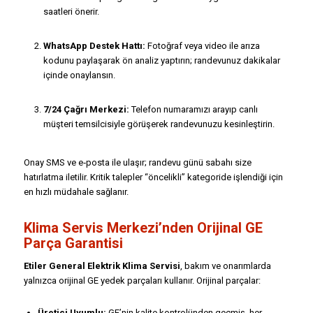
saatleri önerir.
WhatsApp Destek Hattı:
Fotoğraf veya video ile arıza
kodunu paylaşarak ön analiz yaptırın; randevunuz dakikalar
içinde onaylansın.
7/24 Çağrı Merkezi:
Telefon numaramızı arayıp canlı
müşteri temsilcisiyle görüşerek randevunuzu kesinleştirin.
Onay SMS ve e‑posta ile ulaşır; randevu günü sabahı size
hatırlatma iletilir. Kritik talepler “öncelikli” kategoride işlendiği için
en hızlı müdahale sağlanır.
Klima Servis Merkezi’nden Orijinal GE
Parça Garantisi
Etiler General Elektrik Klima Servisi
, bakım ve onarımlarda
yalnızca orijinal GE yedek parçaları kullanır. Orijinal parçalar:
Üretici Uyumlu:
GE’nin kalite kontrolünden geçmiş, her