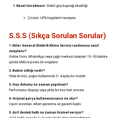
Reset Gerekmesi:
Stabil güç kaynağı eksikliği.
Çözüm: UPS/regülatör tavsiyesi.
S.S.S (Sıkça Sorulan Sorular)
1. Etiler General Elektrik Klima Servisi randevusu nasıl
onaylanır?
Online form, WhatsApp veya çağrı merkezi talepleri 15–30 dakika
içinde SMS/e‑posta ile onaylanır.
2. Bakım sıklığı nedir?
Yılda iki kez, yoğun kullanımda 3–4 ayda bir önerilir.
3. Gaz dolumu ne zaman yapılmalı?
Performans düşüşü veya yılda bir kez test sonrası.
4. Orijinal parça kullanmazsanız ne olur?
Uyum sorunları, erken yıpranma ve garanti kaybı.
5. Acil destek hattı ne zaman hizmet veriyor?
7/24, kritik arızada 1–2 saat içinde ekip yönlendirmesi.