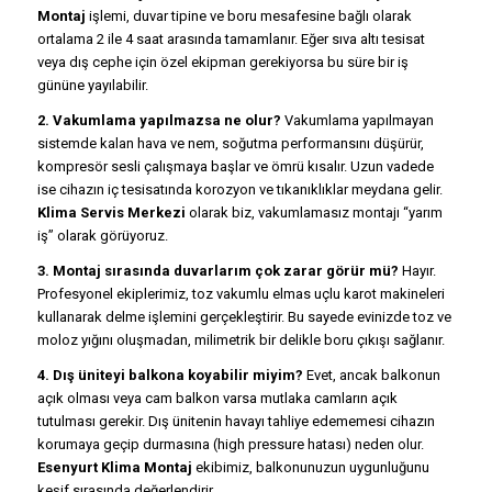
Montaj
işlemi, duvar tipine ve boru mesafesine bağlı olarak
ortalama 2 ile 4 saat arasında tamamlanır. Eğer sıva altı tesisat
veya dış cephe için özel ekipman gerekiyorsa bu süre bir iş
gününe yayılabilir.
2. Vakumlama yapılmazsa ne olur?
Vakumlama yapılmayan
sistemde kalan hava ve nem, soğutma performansını düşürür,
kompresör sesli çalışmaya başlar ve ömrü kısalır. Uzun vadede
ise cihazın iç tesisatında korozyon ve tıkanıklıklar meydana gelir.
Klima Servis Merkezi
olarak biz, vakumlamasız montajı “yarım
iş” olarak görüyoruz.
3. Montaj sırasında duvarlarım çok zarar görür mü?
Hayır.
Profesyonel ekiplerimiz, toz vakumlu elmas uçlu karot makineleri
kullanarak delme işlemini gerçekleştirir. Bu sayede evinizde toz ve
moloz yığını oluşmadan, milimetrik bir delikle boru çıkışı sağlanır.
4. Dış üniteyi balkona koyabilir miyim?
Evet, ancak balkonun
açık olması veya cam balkon varsa mutlaka camların açık
tutulması gerekir. Dış ünitenin havayı tahliye edememesi cihazın
korumaya geçip durmasına (high pressure hatası) neden olur.
Esenyurt Klima Montaj
ekibimiz, balkonunuzun uygunluğunu
keşif sırasında değerlendirir.