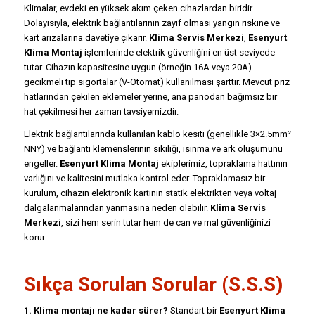
Klimalar, evdeki en yüksek akım çeken cihazlardan biridir.
Dolayısıyla, elektrik bağlantılarının zayıf olması yangın riskine ve
kart arızalarına davetiye çıkarır.
Klima Servis Merkezi
,
Esenyurt
Klima Montaj
işlemlerinde elektrik güvenliğini en üst seviyede
tutar. Cihazın kapasitesine uygun (örneğin 16A veya 20A)
gecikmeli tip sigortalar (V-Otomat) kullanılması şarttır. Mevcut priz
hatlarından çekilen eklemeler yerine, ana panodan bağımsız bir
hat çekilmesi her zaman tavsiyemizdir.
Elektrik bağlantılarında kullanılan kablo kesiti (genellikle 3×2.5mm²
NNY) ve bağlantı klemenslerinin sıkılığı, ısınma ve ark oluşumunu
engeller.
Esenyurt Klima Montaj
ekiplerimiz, topraklama hattının
varlığını ve kalitesini mutlaka kontrol eder. Topraklamasız bir
kurulum, cihazın elektronik kartının statik elektrikten veya voltaj
dalgalanmalarından yanmasına neden olabilir.
Klima Servis
Merkezi
, sizi hem serin tutar hem de can ve mal güvenliğinizi
korur.
Sıkça Sorulan Sorular (S.S.S)
1. Klima montajı ne kadar sürer?
Standart bir
Esenyurt Klima