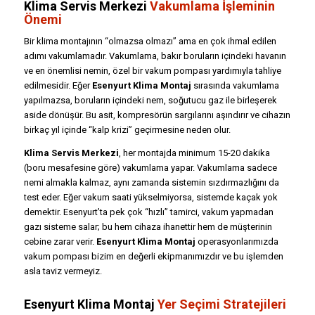
Klima Servis Merkezi
Vakumlama İşleminin
Önemi
Bir klima montajının “olmazsa olmazı” ama en çok ihmal edilen
adımı vakumlamadır. Vakumlama, bakır boruların içindeki havanın
ve en önemlisi nemin, özel bir vakum pompası yardımıyla tahliye
edilmesidir. Eğer
Esenyurt Klima Montaj
sırasında vakumlama
yapılmazsa, boruların içindeki nem, soğutucu gaz ile birleşerek
aside dönüşür. Bu asit, kompresörün sargılarını aşındırır ve cihazın
birkaç yıl içinde “kalp krizi” geçirmesine neden olur.
Klima Servis Merkezi
, her montajda minimum 15-20 dakika
(boru mesafesine göre) vakumlama yapar. Vakumlama sadece
nemi almakla kalmaz, aynı zamanda sistemin sızdırmazlığını da
test eder. Eğer vakum saati yükselmiyorsa, sistemde kaçak yok
demektir. Esenyurt’ta pek çok “hızlı” tamirci, vakum yapmadan
gazı sisteme salar; bu hem cihaza ihanettir hem de müşterinin
cebine zarar verir.
Esenyurt Klima Montaj
operasyonlarımızda
vakum pompası bizim en değerli ekipmanımızdır ve bu işlemden
asla taviz vermeyiz.
Esenyurt Klima Montaj
Yer Seçimi Stratejileri