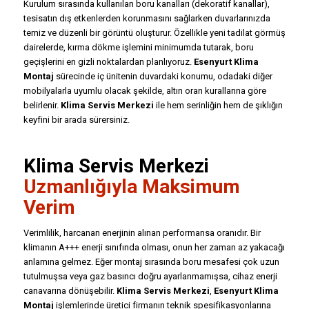
Kurulum sırasında kullanılan boru kanalları (dekoratif kanallar),
tesisatın dış etkenlerden korunmasını sağlarken duvarlarınızda
temiz ve düzenli bir görüntü oluşturur. Özellikle yeni tadilat görmüş
dairelerde, kırma dökme işlemini minimumda tutarak, boru
geçişlerini en gizli noktalardan planlıyoruz.
Esenyurt Klima
Montaj
sürecinde iç ünitenin duvardaki konumu, odadaki diğer
mobilyalarla uyumlu olacak şekilde, altın oran kurallarına göre
belirlenir.
Klima Servis Merkezi
ile hem serinliğin hem de şıklığın
keyfini bir arada sürersiniz.
Klima Servis Merkezi
Uzmanlığıyla Maksimum
Verim
Verimlilik, harcanan enerjinin alınan performansa oranıdır. Bir
klimanın A+++ enerji sınıfında olması, onun her zaman az yakacağı
anlamına gelmez. Eğer montaj sırasında boru mesafesi çok uzun
tutulmuşsa veya gaz basıncı doğru ayarlanmamışsa, cihaz enerji
canavarına dönüşebilir.
Klima Servis Merkezi
,
Esenyurt Klima
Montaj
işlemlerinde üretici firmanın teknik spesifikasyonlarına