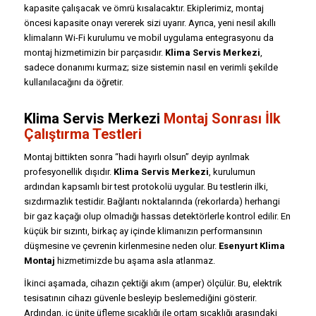
kapasite çalışacak ve ömrü kısalacaktır. Ekiplerimiz, montaj
öncesi kapasite onayı vererek sizi uyarır. Ayrıca, yeni nesil akıllı
klimaların Wi-Fi kurulumu ve mobil uygulama entegrasyonu da
montaj hizmetimizin bir parçasıdır.
Klima Servis Merkezi
,
sadece donanımı kurmaz; size sistemin nasıl en verimli şekilde
kullanılacağını da öğretir.
Klima Servis Merkezi
Montaj Sonrası İlk
Çalıştırma Testleri
Montaj bittikten sonra “hadi hayırlı olsun” deyip ayrılmak
profesyonellik dışıdır.
Klima Servis Merkezi
, kurulumun
ardından kapsamlı bir test protokolü uygular. Bu testlerin ilki,
sızdırmazlık testidir. Bağlantı noktalarında (rekorlarda) herhangi
bir gaz kaçağı olup olmadığı hassas detektörlerle kontrol edilir. En
küçük bir sızıntı, birkaç ay içinde klimanızın performansının
düşmesine ve çevrenin kirlenmesine neden olur.
Esenyurt Klima
Montaj
hizmetimizde bu aşama asla atlanmaz.
İkinci aşamada, cihazın çektiği akım (amper) ölçülür. Bu, elektrik
tesisatının cihazı güvenle besleyip beslemediğini gösterir.
Ardından, iç ünite üfleme sıcaklığı ile ortam sıcaklığı arasındaki