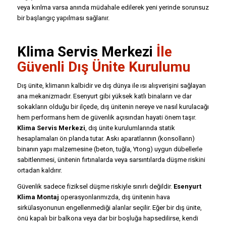
veya kırılma varsa anında müdahale edilerek yeni yerinde sorunsuz
bir başlangıç yapılması sağlanır.
Klima Servis Merkezi
İle
Güvenli Dış Ünite Kurulumu
Dış ünite, klimanın kalbidir ve dış dünya ile ısı alışverişini sağlayan
ana mekanizmadır. Esenyurt gibi yüksek katlı binaların ve dar
sokakların olduğu bir ilçede, dış ünitenin nereye ve nasıl kurulacağı
hem performans hem de güvenlik açısından hayati önem taşır.
Klima Servis Merkezi
, dış ünite kurulumlarında statik
hesaplamaları ön planda tutar. Askı aparatlarının (konsolların)
binanın yapı malzemesine (beton, tuğla, Ytong) uygun dübellerle
sabitlenmesi, ünitenin fırtınalarda veya sarsıntılarda düşme riskini
ortadan kaldırır.
Güvenlik sadece fiziksel düşme riskiyle sınırlı değildir.
Esenyurt
Klima Montaj
operasyonlarımızda, dış ünitenin hava
sirkülasyonunun engellenmediği alanlar seçilir. Eğer bir dış ünite,
önü kapalı bir balkona veya dar bir boşluğa hapsedilirse, kendi