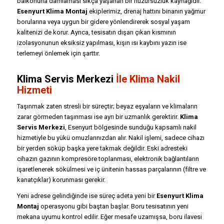
balkonuna damlaması sıkça yaşanan bir huzursuzluk kaynağıdır.
Esenyurt Klima Montaj
ekiplerimiz, drenaj hattını binanın yağmur
borularına veya uygun bir gidere yönlendirerek sosyal yaşam
kalitenizi de korur. Ayrıca, tesisatın dışarı çıkan kısmının
izolasyonunun eksiksiz yapılması, kışın ısı kaybını yazın ise
terlemeyi önlemek için şarttır.
Klima Servis Merkezi
İle Klima Nakil
Hizmeti
Taşınmak zaten stresli bir süreçtir; beyaz eşyaların ve klimaların
zarar görmeden taşınması ise ayrı bir uzmanlık gerektirir.
Klima
Servis Merkezi
, Esenyurt bölgesinde sunduğu kapsamlı nakil
hizmetiyle bu yükü omuzlarınızdan alır. Nakil işlemi, sadece cihazı
bir yerden söküp başka yere takmak değildir. Eski adresteki
cihazın gazının kompresöre toplanması, elektronik bağlantıların
işaretlenerek sökülmesi ve iç ünitenin hassas parçalarının (filtre ve
kanatçıklar) korunması gerekir.
Yeni adrese gelindiğinde ise süreç adeta yeni bir
Esenyurt Klima
Montaj
operasyonu gibi baştan başlar. Boru tesisatının yeni
mekana uyumu kontrol edilir. Eğer mesafe uzamışsa, boru ilavesi