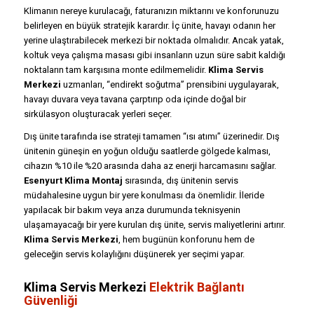
Klimanın nereye kurulacağı, faturanızın miktarını ve konforunuzu
belirleyen en büyük stratejik karardır. İç ünite, havayı odanın her
yerine ulaştırabilecek merkezi bir noktada olmalıdır. Ancak yatak,
koltuk veya çalışma masası gibi insanların uzun süre sabit kaldığı
noktaların tam karşısına monte edilmemelidir.
Klima Servis
Merkezi
uzmanları, “endirekt soğutma” prensibini uygulayarak,
havayı duvara veya tavana çarptırıp oda içinde doğal bir
sirkülasyon oluşturacak yerleri seçer.
Dış ünite tarafında ise strateji tamamen “ısı atımı” üzerinedir. Dış
ünitenin güneşin en yoğun olduğu saatlerde gölgede kalması,
cihazın %10 ile %20 arasında daha az enerji harcamasını sağlar.
Esenyurt Klima Montaj
sırasında, dış ünitenin servis
müdahalesine uygun bir yere konulması da önemlidir. İleride
yapılacak bir bakım veya arıza durumunda teknisyenin
ulaşamayacağı bir yere kurulan dış ünite, servis maliyetlerini artırır.
Klima Servis Merkezi
, hem bugünün konforunu hem de
geleceğin servis kolaylığını düşünerek yer seçimi yapar.
Klima Servis Merkezi
Elektrik Bağlantı
Güvenliği