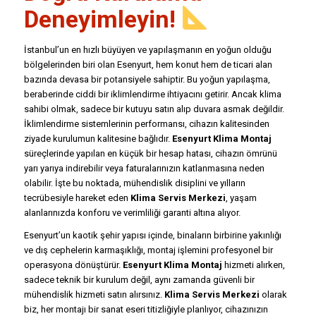
Deneyimleyin!
İstanbul’un en hızlı büyüyen ve yapılaşmanın en yoğun olduğu
bölgelerinden biri olan Esenyurt, hem konut hem de ticari alan
bazında devasa bir potansiyele sahiptir. Bu yoğun yapılaşma,
beraberinde ciddi bir iklimlendirme ihtiyacını getirir. Ancak klima
sahibi olmak, sadece bir kutuyu satın alıp duvara asmak değildir.
İklimlendirme sistemlerinin performansı, cihazın kalitesinden
ziyade kurulumun kalitesine bağlıdır.
Esenyurt Klima Montaj
süreçlerinde yapılan en küçük bir hesap hatası, cihazın ömrünü
yarı yarıya indirebilir veya faturalarınızın katlanmasına neden
olabilir. İşte bu noktada, mühendislik disiplini ve yılların
tecrübesiyle hareket eden
Klima Servis Merkezi
, yaşam
alanlarınızda konforu ve verimliliği garanti altına alıyor.
Esenyurt’un kaotik şehir yapısı içinde, binaların birbirine yakınlığı
ve dış cephelerin karmaşıklığı, montaj işlemini profesyonel bir
operasyona dönüştürür.
Esenyurt Klima Montaj
hizmeti alırken,
sadece teknik bir kurulum değil, aynı zamanda güvenli bir
mühendislik hizmeti satın alırsınız.
Klima Servis Merkezi
olarak
biz, her montajı bir sanat eseri titizliğiyle planlıyor, cihazınızın