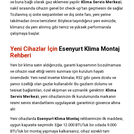
ve buna bağlı olarak gaz eklemesi yapılır.
Klima Servis Merkezi
,
nakil sırasında cihazın genel bir check-up’tan geçmesini de sağlar.
Tozlanmış iç ünite serpantinleri ve dış ünite fanı, yeni yerine
takılmadan önce temizlenir. Böylece taşındığınız yeni evinizde,
klimanız da yeni alınmış gibi temiz ve yüksek performansla
çalışmaya başlar.
Yeni Cihazlar İçin
Esenyurt Klima Montaj
Rehberi
Yeni bir klima satın aldığınızda, garanti kapsamının bozulmaması
ve cihazın vaat ettiği verimi sunması için kurulum hayati
önemdedir. Yeni nesil Inverter klimalar, R32 gibi çevre dostu ve
yanıcı özelliği olan gazlar kullanabilir. Bu gazların dolumu ve
tesisat bağlantıları, özel ekipman ve uzmanlık gerektirir.
Klima
Servis Merkezi
, yeni cihazlarınızın ilk kurulumunda markanın
resmi servis standartlarını uygulayarak garantinizi güvence altına
alır.
Yeni cihazlarda
Esenyurt Klima Montaj
rehberimizin ilk maddesi,
uygun kapasite seçimidir. Eğer 12.000 BTU’luk bir odada 9.000
BTU’luk bir montaj yapmaya kalkarsanız, cihaz sürekli tam