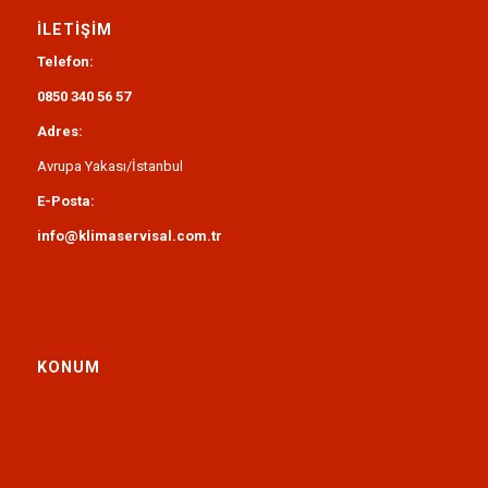
İLETIŞIM
Telefon:
0850 340 56 57
Adres:
Avrupa Yakası/İstanbul
E-Posta:
info@klimaservisal.com.tr
KONUM