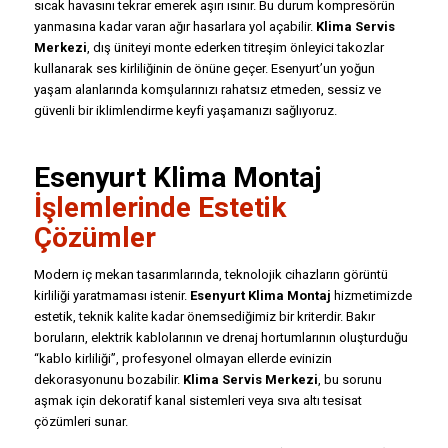
sıcak havasını tekrar emerek aşırı ısınır. Bu durum kompresörün
yanmasına kadar varan ağır hasarlara yol açabilir.
Klima Servis
Merkezi
, dış üniteyi monte ederken titreşim önleyici takozlar
kullanarak ses kirliliğinin de önüne geçer. Esenyurt’un yoğun
yaşam alanlarında komşularınızı rahatsız etmeden, sessiz ve
güvenli bir iklimlendirme keyfi yaşamanızı sağlıyoruz.
Esenyurt Klima Montaj
İşlemlerinde Estetik
Çözümler
Modern iç mekan tasarımlarında, teknolojik cihazların görüntü
kirliliği yaratmaması istenir.
Esenyurt Klima Montaj
hizmetimizde
estetik, teknik kalite kadar önemsediğimiz bir kriterdir. Bakır
boruların, elektrik kablolarının ve drenaj hortumlarının oluşturduğu
“kablo kirliliği”, profesyonel olmayan ellerde evinizin
dekorasyonunu bozabilir.
Klima Servis Merkezi
, bu sorunu
aşmak için dekoratif kanal sistemleri veya sıva altı tesisat
çözümleri sunar.