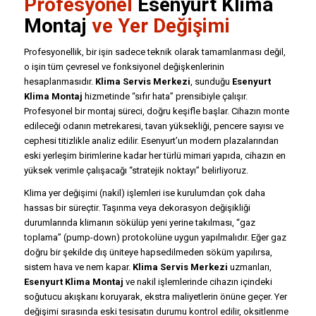
Profesyonel
Esenyurt
Klima
Montaj
ve Yer Değişimi
Profesyonellik, bir işin sadece teknik olarak tamamlanması değil,
o işin tüm çevresel ve fonksiyonel değişkenlerinin
hesaplanmasıdır.
Klima Servis Merkezi
, sunduğu
Esenyurt
Klima Montaj
hizmetinde “sıfır hata” prensibiyle çalışır.
Profesyonel bir montaj süreci, doğru keşifle başlar. Cihazın monte
edileceği odanın metrekaresi, tavan yüksekliği, pencere sayısı ve
cephesi titizlikle analiz edilir. Esenyurt’un modern plazalarından
eski yerleşim birimlerine kadar her türlü mimari yapıda, cihazın en
yüksek verimle çalışacağı “stratejik noktayı” belirliyoruz.
Klima yer değişimi (nakil) işlemleri ise kurulumdan çok daha
hassas bir süreçtir. Taşınma veya dekorasyon değişikliği
durumlarında klimanın sökülüp yeni yerine takılması, “gaz
toplama” (pump-down) protokolüne uygun yapılmalıdır. Eğer gaz
doğru bir şekilde dış üniteye hapsedilmeden söküm yapılırsa,
sistem hava ve nem kapar.
Klima Servis Merkezi
uzmanları,
Esenyurt Klima Montaj
ve nakil işlemlerinde cihazın içindeki
soğutucu akışkanı koruyarak, ekstra maliyetlerin önüne geçer. Yer
değişimi sırasında eski tesisatın durumu kontrol edilir, oksitlenme