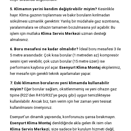
5. Klimamın yerini kendim değiştirebilir miyim?
Kesinlikle
hayır. Klima gazının toplanması ve bakır boruların kırılmadan
sökülmesi uzmanlık gerektirir. Yanlış bir müdahale gaz sızıntısına,
yaralanmalara ve cihazın tamamen bozulmasına yol açabilir. Bu
işlem için mutlaka
Klima Servis Merkezi
uzman desteği
almalısınız.
6. Boru mesafesi ne kadar olmalıdır?
İdeal boru mesafesi 3 ile
5 metre arasındadır. Çok kısa borular (1 metreden az) kompresör
sesini içeri verebilir, çok uzun borular (15 metre üzeri) ise
performans kaybına yol açar.
Esenyurt Klima Montaj
ekiplerimiz,
her mesafe için gerekli teknik ayarlamaları yapar.
7. Eski klimamın borularını yeni klimamda kullanabilir
miyim?
Eğer borular sağlam, oksitlenmemiş ve yeni cihazın gaz
tipine (R22’den R410/R32’ye geçiş gibi) uygun temizlikteyse
kullanılabilir. Ancak biz, tam verim için her zaman yeni tesisat
kullanılmasını öneriyoruz.
Esenyurt’un dinamik yapısında, konforunuzu şansa bırakmayın.
Esenyurt Klima Montaj
denildiğinde akla gelen ilk isim olan
Klima Servis Merkezi
, size sadece bir kurulum hizmeti değil,