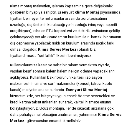
Klima montaj maliyetleri, işlemin kapsamına göre değişkenlik
gösteren bir yapıya sahiptir.
Esenyurt Klima Montaj
piyasasında
fiyatları belirleyen temel unsurlar arasında boru tesisatının
uzunluğu, dış ünitenin kurulacağı yerin zorluğu (vinç veya sepetli
araç ihtiyacı), cihazın BTU kapasitesi ve elektrik tesisatının çekilip
çekilmeyeceği yer alır. Standart bir kurulum ile 5. kattaki bir binanın
dış cephesine yapılacak riskli bir kurulum arasında işçilik farkı
olması doğaldır.
Klima Servis Merkezi
olarak biz,
fiyatlandırmada “şeffaflık” ilkesini benimsiyoruz.
Kullanıcılarımıza kesin ve sabit bir rakam vermekten ziyade,
yapılan keşif sonrası kalem kalem ne için ödeme yapacaklarını
açıklıyoruz. Kullanılan bakır borunun kalitesi, izolasyon
malzemesinin cinsi ve sarf malzemeler (konsol, takoz, kablo
kanalı) maliyetin ana unsurlarıdır.
Esenyurt Klima Montaj
hizmetimizde, her bütçeye uygun esnek ödeme seçenekleri ve
kredi kartına taksit imkanları sunarak, kaliteli hizmete erişimi
kolaylaştırıyoruz. Ucuz montajın, ileride çıkacak arızalarla çok
daha pahalıya mal olacağını unutmamalı, yatırımınızı
Klima Servis
Merkezi
güvencesine emanet etmelisiniz.