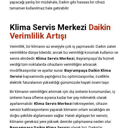
yapacağı yanlış bir müdahale, Daikin gibi hassas bir cihazı
tamamen kullanılmaz hale getirebilir.
Klima Servis Merkezi
Daikin
Verimlilik Artışı
Verimlilik, bir klimanın az enerjiyle çok iş yapmasıdır. Daikin zaten
verimlilikte dünya lideridir, ancak bu verimliliği korumak kullanıcı ve
servis elindedir.
Klima Servis Merkezi
, Bayrampaşa’da hizmet
verdiği tüm noktalarda cihazların verimliliğini artıracak
modifikasyonlar ve ayarlar sunar.
Bayrampaşa Daikin Klima
Servisi
kapsamında yaptığımız bu optimizasyonlar, özellikle
elektrik faturalarının yükseldiği günümüzde hayati önem taşır.
Bir klimanın verimliliğini artırmak için dış ünitenin konumundan, iç
ünitenin hava üfleme açısına kadar her şey milimetrik olarak
ayarlanmalıdır.
Klima Servis Merkezi
teknisyenleri, cihazın
sensör kalibrasyonlarını yaparak klimanın ortam sıcaklığını en
doğru şekilde algılamasını sağlar. Hatalı algılayan bir sensör,
klimanın gereksiz yere yüksek devirde çalışmasına neden olur.
Bayrampaşa Daikin Klima Servisi
olarak biz, Daikin’in