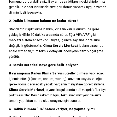
formunu doldurabilirsiniz. Bayrampaşa bölgesindeki ekiplerimiz
genellikle 2 saat içerisinde size geri dönüş yaparak uygun zaman
dilimini belirleyecektir.
2. Daikin klimamın bakımı ne kadar sürer?
Standart bir split klima bakımı, cihazın kirlilik durumuna göre
yaklaşık 45 ile 60 dakika arasında sürer. Eğer VRV/VRF gibi
merkezi sistemler söz konusuysa, iç ünite sayısına göre süre
değişiklik gösterebilir.
Klima Servis Merkezi
, bakım sırasında
acele etmeden, tüm teknik detayları inceleyerek titiz bir çalışma
yürütür.
3. Servis ücretleri neye göre belirleniyor?
Bayrampaşa Daikin Klima Servisi
ücretlendirmesi; yapılacak
işlemin niteliği (bakım, onarım, montaj), arızanın boyutu ve eğer
gerekiyorsa değişecek yedek parçanın maliyetine göre belirlenir.
Klima Servis Merkezi
, piyasa koşullarında adil ve şeffaf bir fiyat
politikası izler. Kesin rakam bilgisi, teknisyenimiz yerinde arıza
tespiti yaptıktan sonra size onayınız için sunulur.
4. Daikin klimam “U4” hatası veriyor, ne yapmalıyım?