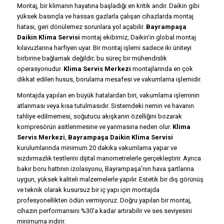
Montaj, bir klimanın hayatına başladığı en kritik andır. Daikin gibi
yüksek basınçla ve hassas gazlarla çalışan cihazlarda montaj
hatası, geri dönülemez sorunlara yol açabilir.
Bayrampaşa
Daikin Klima Servisi
montaj ekibimiz, Daikin’in global montaj
kılavuzlarına harfiyen uyar. Bir montaj işlemi sadece iki üniteyi
birbirine bağlamak değildir; bu süreç bir mühendislik
operasyonudur.
Klima Servis Merkezi
montajlarında en çok
dikkat edilen husus, borulama mesafesi ve vakumlama işlemidir.
Montajda yapılan en büyük hatalardan biri, vakumlama işleminin
atlanması veya kısa tutulmasıdır. Sistemdeki nemin ve havanın
tahliye edilmemesi, soğutucu akışkanın özelliğini bozarak
kompresörün asitlenmesine ve yanmasına neden olur.
Klima
Servis Merkezi
,
Bayrampaşa Daikin Klima Servisi
kurulumlarında minimum 20 dakika vakumlama yapar ve
sızdırmazlık testlerini dijital manometrelerle gerçekleştirir. Ayrıca
bakır boru hattının izolasyonu, Bayrampaşa’nın hava şartlarına
uygun, yüksek kaliteli malzemelerle yapılır. Estetik bir dış görünüş
ve teknik olarak kusursuz bir iç yapı için montajda
profesyonellikten ödün vermiyoruz. Doğru yapılan bir montaj,
cihazın performansını %30’a kadar artırabilir ve ses seviyesini
minimuma indirir.