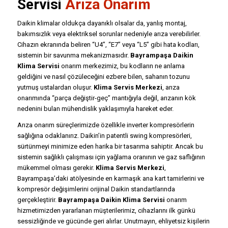
Servisi
Arıza Onarım
Daikin klimalar oldukça dayanıklı olsalar da, yanlış montaj,
bakımsızlık veya elektriksel sorunlar nedeniyle arıza verebilirler.
Cihazın ekranında beliren “U4”, “E7” veya “L5” gibi hata kodları,
sistemin bir savunma mekanizmasıdır.
Bayrampaşa Daikin
Klima Servisi
onarım merkezimiz, bu kodların ne anlama
geldiğini ve nasıl çözüleceğini ezbere bilen, sahanın tozunu
yutmuş ustalardan oluşur.
Klima Servis Merkezi
, arıza
onarımında “parça değiştir-geç” mantığıyla değil, arızanın kök
nedenini bulan mühendislik yaklaşımıyla hareket eder.
Arıza onarım süreçlerimizde özellikle inverter kompresörlerin
sağlığına odaklanırız. Daikin’in patentli swing kompresörleri,
sürtünmeyi minimize eden harika bir tasarıma sahiptir. Ancak bu
sistemin sağlıklı çalışması için yağlama oranının ve gaz saflığının
mükemmel olması gerekir.
Klima Servis Merkezi
,
Bayrampaşa’daki atölyesinde en karmaşık ana kart tamirlerini ve
kompresör değişimlerini orijinal Daikin standartlarında
gerçekleştirir.
Bayrampaşa Daikin Klima Servisi
onarım
hizmetimizden yararlanan müşterilerimiz, cihazlarını ilk günkü
sessizliğinde ve gücünde geri alırlar. Unutmayın, ehliyetsiz kişilerin