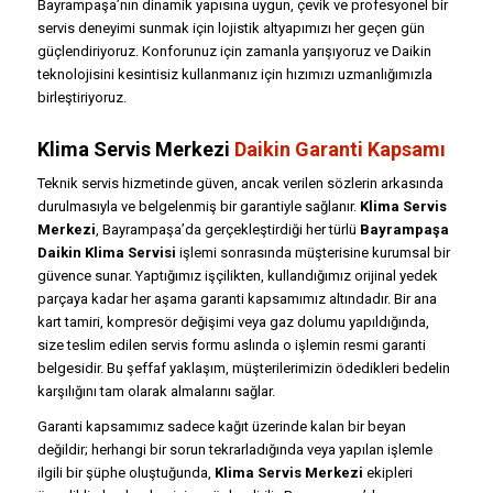
Bayrampaşa’nın dinamik yapısına uygun, çevik ve profesyonel bir
servis deneyimi sunmak için lojistik altyapımızı her geçen gün
güçlendiriyoruz. Konforunuz için zamanla yarışıyoruz ve Daikin
teknolojisini kesintisiz kullanmanız için hızımızı uzmanlığımızla
birleştiriyoruz.
Klima Servis Merkezi
Daikin Garanti Kapsamı
Teknik servis hizmetinde güven, ancak verilen sözlerin arkasında
durulmasıyla ve belgelenmiş bir garantiyle sağlanır.
Klima Servis
Merkezi
, Bayrampaşa’da gerçekleştirdiği her türlü
Bayrampaşa
Daikin Klima Servisi
işlemi sonrasında müşterisine kurumsal bir
güvence sunar. Yaptığımız işçilikten, kullandığımız orijinal yedek
parçaya kadar her aşama garanti kapsamımız altındadır. Bir ana
kart tamiri, kompresör değişimi veya gaz dolumu yapıldığında,
size teslim edilen servis formu aslında o işlemin resmi garanti
belgesidir. Bu şeffaf yaklaşım, müşterilerimizin ödedikleri bedelin
karşılığını tam olarak almalarını sağlar.
Garanti kapsamımız sadece kağıt üzerinde kalan bir beyan
değildir; herhangi bir sorun tekrarladığında veya yapılan işlemle
ilgili bir şüphe oluştuğunda,
Klima Servis Merkezi
ekipleri