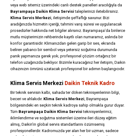
veya web sitemiz üzerindeki canlı destek panelleri aracılığıyla da
Bayrampaşa Daikin Klima Servisi
taleplerinizi iletebilirsiniz.
Klima Servis Merkezi
, iletişimde şeffaflığı savunur. Bizi
aradığınızda hizmetin içeriği, tahmini varış süresi ve uygulanacak
prosedürler hakkında net bilgiler alırsınız. Bayrampaşa’da binlerce
mutlu müşterimizin rehberinde kayıtlı olan numaramız, aslında bir
konfor garantisidir. Klimanızdan gelen garip bir ses, ekranda
beliren yabancı bir sembol veya yetersiz soğutma durumunda
panik yapmanıza gerek yok; profesyonel çözüm ortağınız bir
telefon uzağınızda bekliyor. Bizimle kuracağınız her iletişim, Daikin
cihazınızın ömrünü uzatacak profesyonel bir adımın başlangıcıdır.
Klima Servis Merkezi
Daikin Teknik Kadro
Bir teknik servisin kalbi, sahada ter döken teknisyenlerinin bilgi,
beceri ve ahlakıdır.
Klima Servis Merkezi
, Bayrampaşa
bölgesindeki en seçkin teknik kadroya sahip olmakla gurur duyar.
Tüm
Bayrampaşa Daikin Klima Servisi
teknisyenlerimiz,
iklimlendirme ve soğutma sistemleri üzerine ileri düzey eğitim
almış, Daikin’in global servis standartlarını özümsemiş
profesyonellerdir. Kadromuzda yer alan her bir uzman, sadece