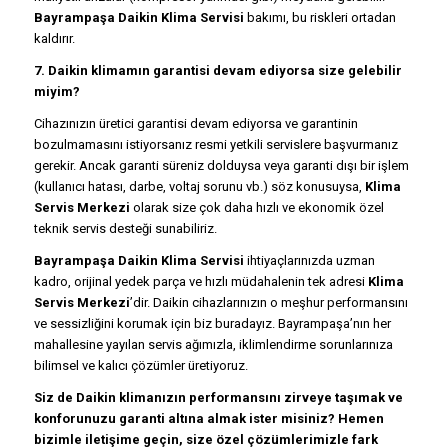
Bayrampaşa Daikin Klima Servisi
bakımı, bu riskleri ortadan
kaldırır.
7. Daikin klimamın garantisi devam ediyorsa size gelebilir
miyim?
Cihazınızın üretici garantisi devam ediyorsa ve garantinin
bozulmamasını istiyorsanız resmi yetkili servislere başvurmanız
gerekir. Ancak garanti süreniz dolduysa veya garanti dışı bir işlem
(kullanıcı hatası, darbe, voltaj sorunu vb.) söz konusuysa,
Klima
Servis Merkezi
olarak size çok daha hızlı ve ekonomik özel
teknik servis desteği sunabiliriz.
Bayrampaşa Daikin Klima Servisi
ihtiyaçlarınızda uzman
kadro, orijinal yedek parça ve hızlı müdahalenin tek adresi
Klima
Servis Merkezi
’dir. Daikin cihazlarınızın o meşhur performansını
ve sessizliğini korumak için biz buradayız. Bayrampaşa’nın her
mahallesine yayılan servis ağımızla, iklimlendirme sorunlarınıza
bilimsel ve kalıcı çözümler üretiyoruz.
Siz de Daikin klimanızın performansını zirveye taşımak ve
konforunuzu garanti altına almak ister misiniz? Hemen
bizimle iletişime geçin, size özel çözümlerimizle fark