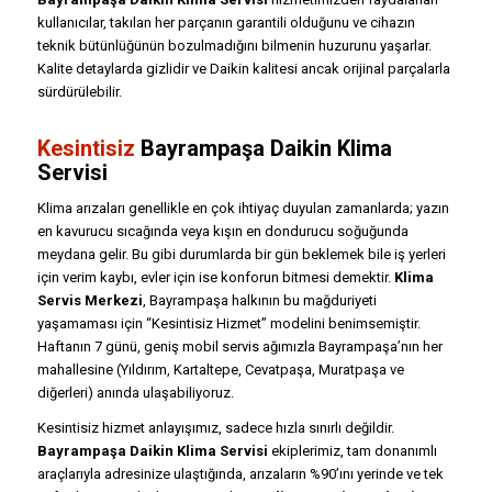
kullanıcılar, takılan her parçanın garantili olduğunu ve cihazın
teknik bütünlüğünün bozulmadığını bilmenin huzurunu yaşarlar.
Kalite detaylarda gizlidir ve Daikin kalitesi ancak orijinal parçalarla
sürdürülebilir.
Kesintisiz
Bayrampaşa Daikin Klima
Servisi
Klima arızaları genellikle en çok ihtiyaç duyulan zamanlarda; yazın
en kavurucu sıcağında veya kışın en dondurucu soğuğunda
meydana gelir. Bu gibi durumlarda bir gün beklemek bile iş yerleri
için verim kaybı, evler için ise konforun bitmesi demektir.
Klima
Servis Merkezi
, Bayrampaşa halkının bu mağduriyeti
yaşamaması için “Kesintisiz Hizmet” modelini benimsemiştir.
Haftanın 7 günü, geniş mobil servis ağımızla Bayrampaşa’nın her
mahallesine (Yıldırım, Kartaltepe, Cevatpaşa, Muratpaşa ve
diğerleri) anında ulaşabiliyoruz.
Kesintisiz hizmet anlayışımız, sadece hızla sınırlı değildir.
Bayrampaşa Daikin Klima Servisi
ekiplerimiz, tam donanımlı
araçlarıyla adresinize ulaştığında, arızaların %90’ını yerinde ve tek