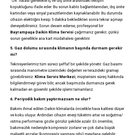
“U4” hatası genellikle iç ve dış ünite arasındaki iletişim
kopukluğunu ifade eder. Bu sorun kablo bağlantılarından, dış ünite
kartından veya sinyal parazitlerinden kaynaklanabilir. Bu durumda
cihazın elektriğini kesip 5 dakika bekledikten sonra tekrar açmayı
deneyebilirsiniz. Sorun devam ederse, profesyonel bir
Bayrampaşa Daikin Klima Servisi
çağırmanız gerekir; çünkü
sorun genellikle ana kart müdahalesi gerektirir.
5. Gaz dolumu sırasında klimanın başında durmam gerekir
mi?
Teknisyenlerimiz tüm süreci şeffaf bir şekilde yönetir. Gaz basımı
sırasında manometre üzerindeki değerleri ve terazideki gramajı
görebilirsiniz.
Klima Servis Merkezi
, müşterisini süreç hakkında
bilgilendirmeyi görev bilir, ancak başımızda durmanıza gerek
kalmadan en güvenilir şekilde işlemi tamamlarız.
6. Periyodik bakım yaptırmazsam ne olur?
Bakımı ihmal edilen Daikin klimalarda öncelikle hava kalitesi düşer
ve koku oluşur. Ardından cihazın enerji tüketimi artar ve soğutma/
ısıtma performansı gözle görülür şekilde azalır. En önemlisi,
bakımsızlık nedeniyle kompresör zorlanır ve çok daha büyük
maliyetli arızalar (kompresör yanması gibi) meydana gelebilir.