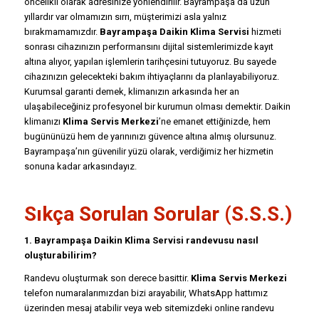
öncelikli olarak adresinize yönlendirilir. Bayrampaşa’da uzun
yıllardır var olmamızın sırrı, müşterimizi asla yalnız
bırakmamamızdır.
Bayrampaşa Daikin Klima Servisi
hizmeti
sonrası cihazınızın performansını dijital sistemlerimizde kayıt
altına alıyor, yapılan işlemlerin tarihçesini tutuyoruz. Bu sayede
cihazınızın gelecekteki bakım ihtiyaçlarını da planlayabiliyoruz.
Kurumsal garanti demek, klimanızın arkasında her an
ulaşabileceğiniz profesyonel bir kurumun olması demektir. Daikin
klimanızı
Klima Servis Merkezi
’ne emanet ettiğinizde, hem
bugününüzü hem de yarınınızı güvence altına almış olursunuz.
Bayrampaşa’nın güvenilir yüzü olarak, verdiğimiz her hizmetin
sonuna kadar arkasındayız.
Sıkça Sorulan Sorular (S.S.S.)
1. Bayrampaşa Daikin Klima Servisi randevusu nasıl
oluşturabilirim?
Randevu oluşturmak son derece basittir.
Klima Servis Merkezi
telefon numaralarımızdan bizi arayabilir, WhatsApp hattımız
üzerinden mesaj atabilir veya web sitemizdeki online randevu