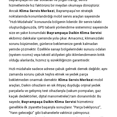
hizmetlerinde hız faktörünü bir meydan okumaya dönüştürür.
Ancak
Klima Servis Merkezi
, Bayrampaşa’nın stratejik
noktalarında konumlandırdığı mobil servis araçları sayesinde
“Hızlı Müdahale” konusunda bölgenin lideridir. Bir servis talebi
oluşturduğunuzda, GPS tabanlı yönlendirme sistemimiz sayesinde
size en yakın konumdaki
Bayrampaşa Daikin Klima Servisi
ekibimiz dakikalar içerisinde yola çıkar. Amacımız, klimanızdaki
sorunu büyümeden, günlerce beklemenize gerek kalmadan
yerinde çözmektir. Özellikle sanayi bölgelerindeki sunucu odaları
(system rooms) veya tekstil atölyeleri gibi iklimlendirmenin kritik
olduğu alanlarda, hızımız iş sürekliliğinizin garantisidir.
Hızlı müdahale sadece adrese çabuk gelmek demek değildir; aynı
zamanda sorunu çabuk teşhis etmek ve yedek parça
bekletmeden onarmak demektir.
Klima Servis Merkezi
mobil
araçları, Daikin cihazların en sık ihtiyaç duyduğu orijinal yedek
parçalarla ve gelişmiş test cihazlarıyla (vakum pompaları, gaz
kaçak dedektörleri, dijital manometreler) tam donanımlıdır. Bu
sayede,
Bayrampaşa Daikin Klima Servisi
hizmetimiz
genellikle ilk ziyarette başarıyla sonuçlanır. “Parça bekliyoruz”,
“Yarın geleceğiz” gibi bahanelerle vaktinizi çalmıyoruz.