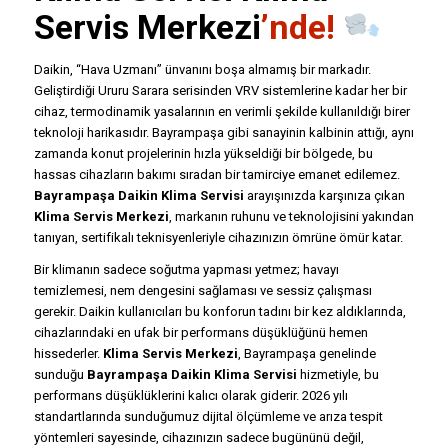
Servis Merkezi
’nde!
Daikin, “Hava Uzmanı” ünvanını boşa almamış bir markadır.
Geliştirdiği Ururu Sarara serisinden VRV sistemlerine kadar her bir
cihaz, termodinamik yasalarının en verimli şekilde kullanıldığı birer
teknoloji harikasıdır. Bayrampaşa gibi sanayinin kalbinin attığı, aynı
zamanda konut projelerinin hızla yükseldiği bir bölgede, bu
hassas cihazların bakımı sıradan bir tamirciye emanet edilemez.
Bayrampaşa Daikin Klima Servisi
arayışınızda karşınıza çıkan
Klima Servis Merkezi
, markanın ruhunu ve teknolojisini yakından
tanıyan, sertifikalı teknisyenleriyle cihazınızın ömrüne ömür katar.
Bir klimanın sadece soğutma yapması yetmez; havayı
temizlemesi, nem dengesini sağlaması ve sessiz çalışması
gerekir. Daikin kullanıcıları bu konforun tadını bir kez aldıklarında,
cihazlarındaki en ufak bir performans düşüklüğünü hemen
hissederler.
Klima Servis Merkezi
, Bayrampaşa genelinde
sunduğu
Bayrampaşa Daikin Klima Servisi
hizmetiyle, bu
performans düşüklüklerini kalıcı olarak giderir. 2026 yılı
standartlarında sunduğumuz dijital ölçümleme ve arıza tespit
yöntemleri sayesinde, cihazınızın sadece bugününü değil,