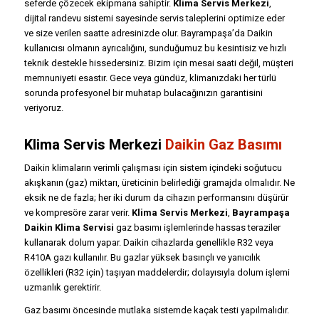
seferde çözecek ekipmana sahiptir.
Klima Servis Merkezi
,
dijital randevu sistemi sayesinde servis taleplerini optimize eder
ve size verilen saatte adresinizde olur. Bayrampaşa’da Daikin
kullanıcısı olmanın ayrıcalığını, sunduğumuz bu kesintisiz ve hızlı
teknik destekle hissedersiniz. Bizim için mesai saati değil, müşteri
memnuniyeti esastır. Gece veya gündüz, klimanızdaki her türlü
sorunda profesyonel bir muhatap bulacağınızın garantisini
veriyoruz.
Klima Servis Merkezi
Daikin Gaz Basımı
Daikin klimaların verimli çalışması için sistem içindeki soğutucu
akışkanın (gaz) miktarı, üreticinin belirlediği gramajda olmalıdır. Ne
eksik ne de fazla; her iki durum da cihazın performansını düşürür
ve kompresöre zarar verir.
Klima Servis Merkezi
,
Bayrampaşa
Daikin Klima Servisi
gaz basımı işlemlerinde hassas teraziler
kullanarak dolum yapar. Daikin cihazlarda genellikle R32 veya
R410A gazı kullanılır. Bu gazlar yüksek basınçlı ve yanıcılık
özellikleri (R32 için) taşıyan maddelerdir; dolayısıyla dolum işlemi
uzmanlık gerektirir.
Gaz basımı öncesinde mutlaka sistemde kaçak testi yapılmalıdır.