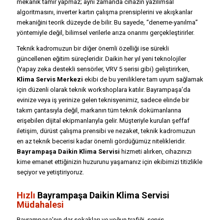
mekanik tamir yapmaz; aynı zamanda cihazın yazılımsal
algoritmasını, inverter kartın çalışma prensiplerini ve akışkanlar
mekaniğini teorik düzeyde de bilir. Bu sayede, “deneme-yanılma”
yöntemiyle değil, bilimsel verilerle arıza onarımı gerçekleştirirler.
Teknik kadromuzun bir diğer önemli özelliği ise sürekli
güncellenen eğitim süreçleridir. Daikin her yıl yeni teknolojiler
(Yapay zeka destekli sensörler, VRV 5 serisi gibi) geliştirirken,
Klima Servis Merkezi
ekibi de bu yeniliklere tam uyum sağlamak
için düzenli olarak teknik workshoplara katılır. Bayrampaşa’da
evinize veya iş yerinize gelen teknisyenimiz, sadece elinde bir
takım çantasıyla değil, markanın tüm teknik dokümanlarına
erişebilen dijital ekipmanlarıyla gelir. Müşteriyle kurulan şeffaf
iletişim, dürüst çalışma prensibi ve nezaket, teknik kadromuzun
en az teknik becerisi kadar önemli gördüğümüz nitelikleridir.
Bayrampaşa Daikin Klima Servisi
hizmeti alırken, cihazınızı
kime emanet ettiğinizin huzurunu yaşamanız için ekibimizi titizlikle
seçiyor ve yetiştiriyoruz.
Hızlı
Bayrampaşa Daikin Klima Servisi
Müdahalesi
Bayrampaşa’nın dar sokakları ve yoğun trafiği, servis