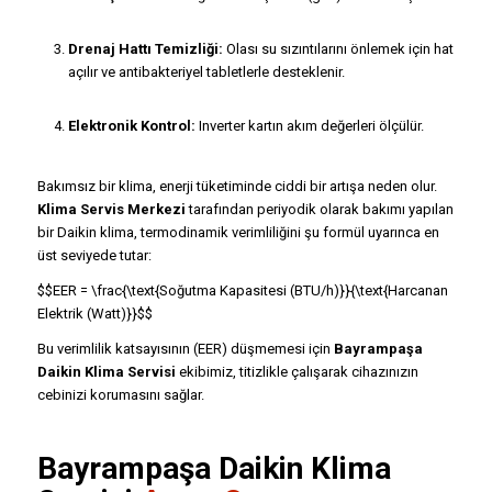
Drenaj Hattı Temizliği:
Olası su sızıntılarını önlemek için hat
açılır ve antibakteriyel tabletlerle desteklenir.
Elektronik Kontrol:
Inverter kartın akım değerleri ölçülür.
Bakımsız bir klima, enerji tüketiminde ciddi bir artışa neden olur.
Klima Servis Merkezi
tarafından periyodik olarak bakımı yapılan
bir Daikin klima, termodinamik verimliliğini şu formül uyarınca en
üst seviyede tutar:
$$EER = \frac{\text{Soğutma Kapasitesi (BTU/h)}}{\text{Harcanan
Elektrik (Watt)}}$$
Bu verimlilik katsayısının (EER) düşmemesi için
Bayrampaşa
Daikin Klima Servisi
ekibimiz, titizlikle çalışarak cihazınızın
cebinizi korumasını sağlar.
Bayrampaşa Daikin Klima