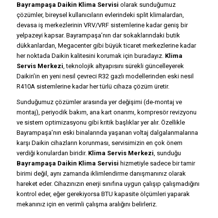
Bayrampaşa Daikin Klima Servisi
olarak sunduğumuz
çözümler, bireysel kullanıcıların evlerindeki split klimalardan,
devasa iş merkezlerinin VRV/VRF sistemlerine kadar geniş bir
yelpazeyi kapsar. Bayrampaşa’nın dar sokaklarındaki butik
dükkanlardan, Megacenter gibi büyük ticaret merkezlerine kadar
her noktada Daikin kalitesini korumak için buradayız.
Klima
Servis Merkezi
, teknolojik altyapısını sürekli güncelleyerek
Daikin’in en yeni nesil çevreci R32 gazlı modellerinden eski nesil
R410A sistemlerine kadar her türlü cihaza çözüm üretir.
Sunduğumuz çözümler arasında yer değişimi (de-montaj ve
montaj), periyodik bakım, ana kart onarımı, kompresör revizyonu
ve sistem optimizasyonu gibi kritik başlıklar yer alır. Özellikle
Bayrampaşa’nın eski binalarında yaşanan voltaj dalgalanmalarına
karşı Daikin cihazların korunması, servisimizin en çok önem
verdiği konulardan biridir.
Klima Servis Merkezi
, sunduğu
Bayrampaşa Daikin Klima Servisi
hizmetiyle sadece bir tamir
birimi değil, aynı zamanda iklimlendirme danışmanınız olarak
hareket eder. Cihazınızın enerji sınıfına uygun çalışıp çalışmadığını
kontrol eder, eğer gerekiyorsa BTU kapasite ölçümleri yaparak
mekanınız için en verimli çalışma aralığını belirleriz.