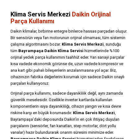
Klima Servis Merkezi
Daikin Orijinal
Parça Kullanımı
Daikin klimalar, birbirine entegre binlerce hassas parçadan oluşur.
Bir sensörün veya fan motorunun orijinal olmaması, tüm sistemin
çalışma algoritmasını bozar.
Klima Servis Merkezi
, sunduğu
tüm
Bayrampaşa Daikin Klima Servisi
hizmetlerinde %100
orijinal yedek parça kullanımını taahhüt eder. Yan sanayi parçalar
kısa vadede ekonomik görünse de, uzun vadede kompresör ve
ana kart gibi pahalı bileşenlerin arızalanmasına yol açar. Biz,
cihazınızın fabrika değerlerini korumak için sadece Daikin onaylı
parçaları kullanıyoruz.
Orijinal parça kullanımı, sadece dayanıklılık değil, aynı zamanda
güvenlik meselesidir. Özellikle inverter kartlarda kullanılan
komponentlerin ısıya dayanıklılığı, cihazın yangın ve kısa devre
riskine karşı en büyük korumasıdır.
Klima Servis Merkezi
,
Bayrampaşa’daki deposunda Daikin’in en çok ihtiyaç duyulan
parçalarını (sensörler, fan kanatları, step motorlar, dört yollu
vanalar) hazır bulundurarak onarım süresini minimize eder.
Bayrampaşa Daikin Klima Servisi
hizmetimizden faydalanan