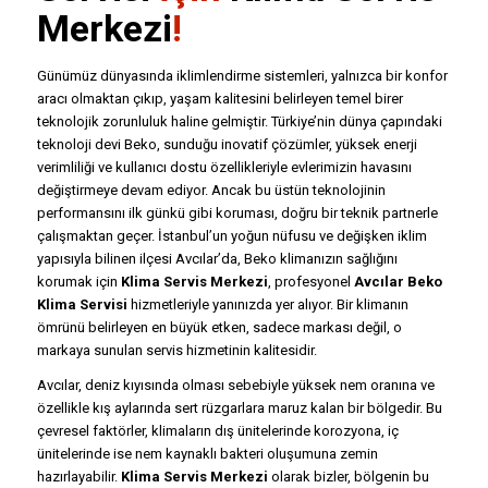
Merkezi
!
Günümüz dünyasında iklimlendirme sistemleri, yalnızca bir konfor
aracı olmaktan çıkıp, yaşam kalitesini belirleyen temel birer
teknolojik zorunluluk haline gelmiştir. Türkiye’nin dünya çapındaki
teknoloji devi Beko, sunduğu inovatif çözümler, yüksek enerji
verimliliği ve kullanıcı dostu özellikleriyle evlerimizin havasını
değiştirmeye devam ediyor. Ancak bu üstün teknolojinin
performansını ilk günkü gibi koruması, doğru bir teknik partnerle
çalışmaktan geçer. İstanbul’un yoğun nüfusu ve değişken iklim
yapısıyla bilinen ilçesi Avcılar’da, Beko klimanızın sağlığını
korumak için
Klima Servis Merkezi
, profesyonel
Avcılar Beko
Klima Servisi
hizmetleriyle yanınızda yer alıyor. Bir klimanın
ömrünü belirleyen en büyük etken, sadece markası değil, o
markaya sunulan servis hizmetinin kalitesidir.
Avcılar, deniz kıyısında olması sebebiyle yüksek nem oranına ve
özellikle kış aylarında sert rüzgarlara maruz kalan bir bölgedir. Bu
çevresel faktörler, klimaların dış ünitelerinde korozyona, iç
ünitelerinde ise nem kaynaklı bakteri oluşumuna zemin
hazırlayabilir.
Klima Servis Merkezi
olarak bizler, bölgenin bu