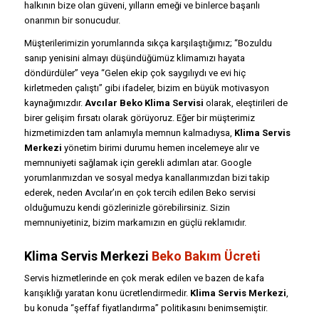
halkının bize olan güveni, yılların emeği ve binlerce başarılı
onarımın bir sonucudur.
Müşterilerimizin yorumlarında sıkça karşılaştığımız; “Bozuldu
sanıp yenisini almayı düşündüğümüz klimamızı hayata
döndürdüler” veya “Gelen ekip çok saygılıydı ve evi hiç
kirletmeden çalıştı” gibi ifadeler, bizim en büyük motivasyon
kaynağımızdır.
Avcılar Beko Klima Servisi
olarak, eleştirileri de
birer gelişim fırsatı olarak görüyoruz. Eğer bir müşterimiz
hizmetimizden tam anlamıyla memnun kalmadıysa,
Klima Servis
Merkezi
yönetim birimi durumu hemen incelemeye alır ve
memnuniyeti sağlamak için gerekli adımları atar. Google
yorumlarımızdan ve sosyal medya kanallarımızdan bizi takip
ederek, neden Avcılar’ın en çok tercih edilen Beko servisi
olduğumuzu kendi gözlerinizle görebilirsiniz. Sizin
memnuniyetiniz, bizim markamızın en güçlü reklamıdır.
Klima Servis Merkezi
Beko Bakım Ücreti
Servis hizmetlerinde en çok merak edilen ve bazen de kafa
karışıklığı yaratan konu ücretlendirmedir.
Klima Servis Merkezi
,
bu konuda “şeffaf fiyatlandırma” politikasını benimsemiştir.