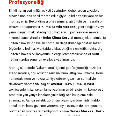
Profesyonelliği
Bir klimanın verimliliği, etiketi üzerindeki değerlerden ziyade o
cihazın mekana nasıl monte edildiğiyle ilgilidir. Yanlış yapılan bir
montaj, en iyi Beko klimayı bile verimsiz, gürültülü ve masraflı bir
cihaza dönüştürebilir.
Klima Servis Merkezi
, yeni aldığınız veya
yerini değiştirmek istediğiniz cihazlar için profesyonel montaj
hizmeti sunar.
Avcılar Beko Klima Servisi
montaj ekiplerimiz, iç
ünitenin havayı odaya en homojen dağıtabileceği noktayı lazer
ölçümlerle belirler. Montajda dikkat ettiğimiz en kritik nokta, dış
ünitenin hava sirkülasyonunun engellenmemesi ve bakır boru
hattının izolasyonunun eksiksiz yapılmasıdır.
Montaj sürecinde “vakumlama” işlemi, profesyonelliğimizin bir
standardıdır. Çoğu amatör servisin ihmal ettiği vakumlama, boru
hattındaki nem ve havayı tahliye ederek gazın en saf haliyle
devirdaim yapmasını sağlar.
Avcılar Beko Klima Servisi
teknisyenlerimiz, vakumlama yapılmayan bir sistemin kompresör
ömrünün yarı yarıya kısalacağını bildiği için bu işlemi asla
atlamazlar. Ayrıca estetik görünüm bizim için önemlidir; kablo
kanalları ve boru gizleme yöntemleriyle evinizin dekorasyonunu
bozmadan montajı tamamlıyoruz.
Klima Servis Merkezi
, Beko