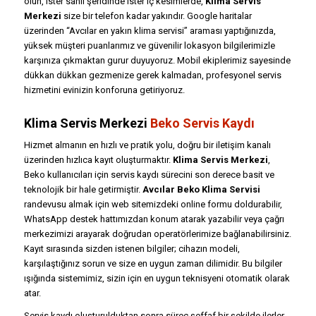
olun, ister sahil şeridinde ister iç kesimlerde,
Klima Servis
Merkezi
size bir telefon kadar yakındır. Google haritalar
üzerinden “Avcılar en yakın klima servisi” araması yaptığınızda,
yüksek müşteri puanlarımız ve güvenilir lokasyon bilgilerimizle
karşınıza çıkmaktan gurur duyuyoruz. Mobil ekiplerimiz sayesinde
dükkan dükkan gezmenize gerek kalmadan, profesyonel servis
hizmetini evinizin konforuna getiriyoruz.
Klima Servis Merkezi
Beko Servis Kaydı
Hizmet almanın en hızlı ve pratik yolu, doğru bir iletişim kanalı
üzerinden hızlıca kayıt oluşturmaktır.
Klima Servis Merkezi
,
Beko kullanıcıları için servis kaydı sürecini son derece basit ve
teknolojik bir hale getirmiştir.
Avcılar Beko Klima Servisi
randevusu almak için web sitemizdeki online formu doldurabilir,
WhatsApp destek hattımızdan konum atarak yazabilir veya çağrı
merkezimizi arayarak doğrudan operatörlerimize bağlanabilirsiniz.
Kayıt sırasında sizden istenen bilgiler; cihazın modeli,
karşılaştığınız sorun ve size en uygun zaman dilimidir. Bu bilgiler
ışığında sistemimiz, sizin için en uygun teknisyeni otomatik olarak
atar.
Servis kaydı oluşturulduktan sonra süreç şeffaf bir şekilde ilerler.