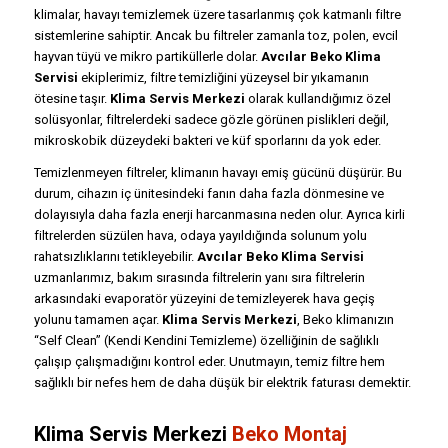
klimalar, havayı temizlemek üzere tasarlanmış çok katmanlı filtre
sistemlerine sahiptir. Ancak bu filtreler zamanla toz, polen, evcil
hayvan tüyü ve mikro partiküllerle dolar.
Avcılar Beko Klima
Servisi
ekiplerimiz, filtre temizliğini yüzeysel bir yıkamanın
ötesine taşır.
Klima Servis Merkezi
olarak kullandığımız özel
solüsyonlar, filtrelerdeki sadece gözle görünen pislikleri değil,
mikroskobik düzeydeki bakteri ve küf sporlarını da yok eder.
Temizlenmeyen filtreler, klimanın havayı emiş gücünü düşürür. Bu
durum, cihazın iç ünitesindeki fanın daha fazla dönmesine ve
dolayısıyla daha fazla enerji harcanmasına neden olur. Ayrıca kirli
filtrelerden süzülen hava, odaya yayıldığında solunum yolu
rahatsızlıklarını tetikleyebilir.
Avcılar Beko Klima Servisi
uzmanlarımız, bakım sırasında filtrelerin yanı sıra filtrelerin
arkasındaki evaporatör yüzeyini de temizleyerek hava geçiş
yolunu tamamen açar.
Klima Servis Merkezi
, Beko klimanızın
“Self Clean” (Kendi Kendini Temizleme) özelliğinin de sağlıklı
çalışıp çalışmadığını kontrol eder. Unutmayın, temiz filtre hem
sağlıklı bir nefes hem de daha düşük bir elektrik faturası demektir.
Klima Servis Merkezi
Beko Montaj