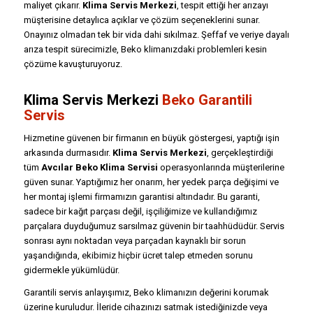
maliyet çıkarır.
Klima Servis Merkezi
, tespit ettiği her arızayı
müşterisine detaylıca açıklar ve çözüm seçeneklerini sunar.
Onayınız olmadan tek bir vida dahi sıkılmaz. Şeffaf ve veriye dayalı
arıza tespit sürecimizle, Beko klimanızdaki problemleri kesin
çözüme kavuşturuyoruz.
Klima Servis Merkezi
Beko Garantili
Servis
Hizmetine güvenen bir firmanın en büyük göstergesi, yaptığı işin
arkasında durmasıdır.
Klima Servis Merkezi
, gerçekleştirdiği
tüm
Avcılar Beko Klima Servisi
operasyonlarında müşterilerine
güven sunar. Yaptığımız her onarım, her yedek parça değişimi ve
her montaj işlemi firmamızın garantisi altındadır. Bu garanti,
sadece bir kağıt parçası değil, işçiliğimize ve kullandığımız
parçalara duyduğumuz sarsılmaz güvenin bir taahhüdüdür. Servis
sonrası aynı noktadan veya parçadan kaynaklı bir sorun
yaşandığında, ekibimiz hiçbir ücret talep etmeden sorunu
gidermekle yükümlüdür.
Garantili servis anlayışımız, Beko klimanızın değerini korumak
üzerine kuruludur. İleride cihazınızı satmak istediğinizde veya