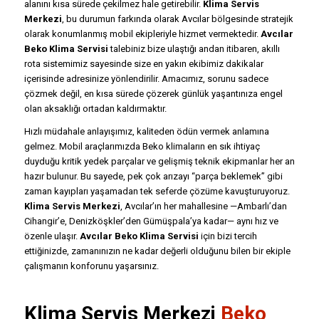
alanını kısa sürede çekilmez hale getirebilir.
Klima Servis
Merkezi
, bu durumun farkında olarak Avcılar bölgesinde stratejik
olarak konumlanmış mobil ekipleriyle hizmet vermektedir.
Avcılar
Beko Klima Servisi
talebiniz bize ulaştığı andan itibaren, akıllı
rota sistemimiz sayesinde size en yakın ekibimiz dakikalar
içerisinde adresinize yönlendirilir. Amacımız, sorunu sadece
çözmek değil, en kısa sürede çözerek günlük yaşantınıza engel
olan aksaklığı ortadan kaldırmaktır.
Hızlı müdahale anlayışımız, kaliteden ödün vermek anlamına
gelmez. Mobil araçlarımızda Beko klimaların en sık ihtiyaç
duyduğu kritik yedek parçalar ve gelişmiş teknik ekipmanlar her an
hazır bulunur. Bu sayede, pek çok arızayı “parça beklemek” gibi
zaman kayıpları yaşamadan tek seferde çözüme kavuşturuyoruz.
Klima Servis Merkezi
, Avcılar’ın her mahallesine —Ambarlı’dan
Cihangir’e, Denizköşkler’den Gümüşpala’ya kadar— aynı hız ve
özenle ulaşır.
Avcılar Beko Klima Servisi
için bizi tercih
ettiğinizde, zamanınızın ne kadar değerli olduğunu bilen bir ekiple
çalışmanın konforunu yaşarsınız.
Klima Servis Merkezi
Beko