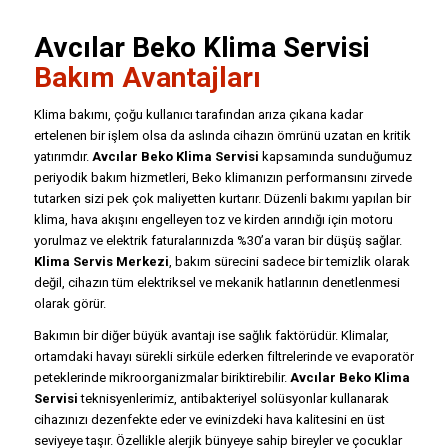
Avcılar
Beko Klima Servisi
Bakım Avantajları
Klima bakımı, çoğu kullanıcı tarafından arıza çıkana kadar
ertelenen bir işlem olsa da aslında cihazın ömrünü uzatan en kritik
yatırımdır.
Avcılar Beko Klima Servisi
kapsamında sunduğumuz
periyodik bakım hizmetleri, Beko klimanızın performansını zirvede
tutarken sizi pek çok maliyetten kurtarır. Düzenli bakımı yapılan bir
klima, hava akışını engelleyen toz ve kirden arındığı için motoru
yorulmaz ve elektrik faturalarınızda %30’a varan bir düşüş sağlar.
Klima Servis Merkezi
, bakım sürecini sadece bir temizlik olarak
değil, cihazın tüm elektriksel ve mekanik hatlarının denetlenmesi
olarak görür.
Bakımın bir diğer büyük avantajı ise sağlık faktörüdür. Klimalar,
ortamdaki havayı sürekli sirküle ederken filtrelerinde ve evaporatör
peteklerinde mikroorganizmalar biriktirebilir.
Avcılar Beko Klima
Servisi
teknisyenlerimiz, antibakteriyel solüsyonlar kullanarak
cihazınızı dezenfekte eder ve evinizdeki hava kalitesini en üst
seviyeye taşır. Özellikle alerjik bünyeye sahip bireyler ve çocuklar