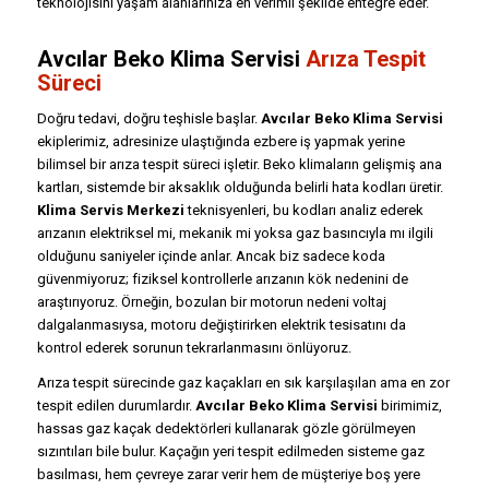
teknolojisini yaşam alanlarınıza en verimli şekilde entegre eder.
Avcılar Beko Klima Servisi
Arıza Tespit
Süreci
Doğru tedavi, doğru teşhisle başlar.
Avcılar Beko Klima Servisi
ekiplerimiz, adresinize ulaştığında ezbere iş yapmak yerine
bilimsel bir arıza tespit süreci işletir. Beko klimaların gelişmiş ana
kartları, sistemde bir aksaklık olduğunda belirli hata kodları üretir.
Klima Servis Merkezi
teknisyenleri, bu kodları analiz ederek
arızanın elektriksel mi, mekanik mi yoksa gaz basıncıyla mı ilgili
olduğunu saniyeler içinde anlar. Ancak biz sadece koda
güvenmiyoruz; fiziksel kontrollerle arızanın kök nedenini de
araştırıyoruz. Örneğin, bozulan bir motorun nedeni voltaj
dalgalanmasıysa, motoru değiştirirken elektrik tesisatını da
kontrol ederek sorunun tekrarlanmasını önlüyoruz.
Arıza tespit sürecinde gaz kaçakları en sık karşılaşılan ama en zor
tespit edilen durumlardır.
Avcılar Beko Klima Servisi
birimimiz,
hassas gaz kaçak dedektörleri kullanarak gözle görülmeyen
sızıntıları bile bulur. Kaçağın yeri tespit edilmeden sisteme gaz
basılması, hem çevreye zarar verir hem de müşteriye boş yere