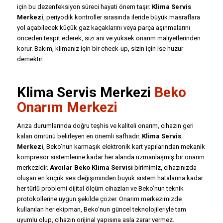
için bu dezenfeksiyon süreci hayati önem taşır.
Klima Servis
Merkezi
, periyodik kontroller sırasında ileride büyük masraflara
yol açabilecek küçük gaz kaçaklarını veya parça aşınmalarını
önceden tespit ederek, sizi ani ve yüksek onarım maliyetlerinden
korur. Bakım, klimanız için bir check-up, sizin için ise huzur
demektir.
Klima Servis Merkezi
Beko
Onarım Merkezi
Arıza durumlarında doğru teşhis ve kaliteli onarım, cihazın geri
kalan ömrünü belirleyen en önemli safhadır.
Klima Servis
Merkezi
, Beko’nun karmaşık elektronik kart yapılarından mekanik
kompresör sistemlerine kadar her alanda uzmanlaşmış bir onarım
merkezidir.
Avcılar Beko Klima Servisi
birimimiz, cihazınızda
oluşan en küçük ses değişiminden büyük sistem hatalarına kadar
her türlü problemi dijital ölçüm cihazları ve Beko’nun teknik
protokollerine uygun şekilde çözer. Onarım merkezimizde
kullanılan her ekipman, Beko’nun güncel teknolojileriyle tam
uyumlu olup, cihazın orijinal yapısına asla zarar vermez.