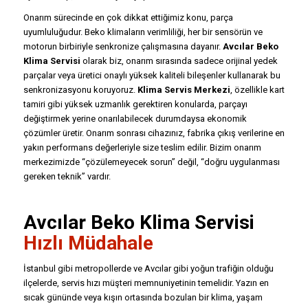
Onarım sürecinde en çok dikkat ettiğimiz konu, parça
uyumluluğudur. Beko klimaların verimliliği, her bir sensörün ve
motorun birbiriyle senkronize çalışmasına dayanır.
Avcılar Beko
Klima Servisi
olarak biz, onarım sırasında sadece orijinal yedek
parçalar veya üretici onaylı yüksek kaliteli bileşenler kullanarak bu
senkronizasyonu koruyoruz.
Klima Servis Merkezi
, özellikle kart
tamiri gibi yüksek uzmanlık gerektiren konularda, parçayı
değiştirmek yerine onarılabilecek durumdaysa ekonomik
çözümler üretir. Onarım sonrası cihazınız, fabrika çıkış verilerine en
yakın performans değerleriyle size teslim edilir. Bizim onarım
merkezimizde “çözülemeyecek sorun” değil, “doğru uygulanması
gereken teknik” vardır.
Avcılar Beko Klima Servisi
Hızlı Müdahale
İstanbul gibi metropollerde ve Avcılar gibi yoğun trafiğin olduğu
ilçelerde, servis hızı müşteri memnuniyetinin temelidir. Yazın en
sıcak gününde veya kışın ortasında bozulan bir klima, yaşam