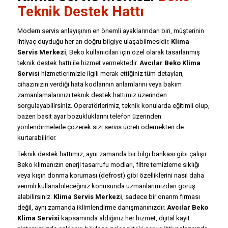
Teknik Destek Hattı
Modern servis anlayışının en önemli ayaklarından biri, müşterinin
ihtiyaç duyduğu her an doğru bilgiye ulaşabilmesidir.
Klima
Servis Merkezi
, Beko kullanıcıları için özel olarak tasarlanmış
teknik destek hattı ile hizmet vermektedir.
Avcılar Beko Klima
Servisi
hizmetlerimizle ilgili merak ettiğiniz tüm detayları,
cihazınızın verdiği hata kodlarının anlamlarını veya bakım
zamanlamalarınızı teknik destek hattımız üzerinden
sorgulayabilirsiniz. Operatörlerimiz, teknik konularda eğitimli olup,
bazen basit ayar bozukluklarını telefon üzerinden
yönlendirmelerle çözerek sizi servis ücreti ödemekten de
kurtarabilirler.
Teknik destek hattımız, aynı zamanda bir bilgi bankası gibi çalışır.
Beko klimanızın enerji tasarrufu modları, filtre temizleme sıklığı
veya kışın donma koruması (defrost) gibi özelliklerini nasıl daha
verimli kullanabileceğiniz konusunda uzmanlarımızdan görüş
alabilirsiniz.
Klima Servis Merkezi
, sadece bir onarım firması
değil, aynı zamanda iklimlendirme danışmanınızdır.
Avcılar Beko
Klima Servisi
kapsamında aldığınız her hizmet, dijital kayıt