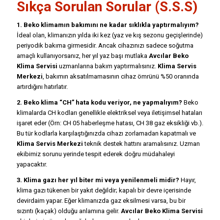
Sıkça Sorulan Sorular (S.S.S)
1. Beko klimamın bakımını ne kadar sıklıkla yaptırmalıyım?
İdeal olan, klimanızın yılda iki kez (yaz ve kış sezonu geçişlerinde)
periyodik bakıma girmesidir. Ancak cihazınızı sadece soğutma
amaçlı kullanıyorsanız, her yıl yaz başı mutlaka
Avcılar Beko
Klima Servisi
uzmanlarına bakım yaptırmalısınız.
Klima Servis
Merkezi
, bakımın aksatılmamasının cihaz ömrünü %50 oranında
artırdığını hatırlatır.
2. Beko klima “CH” hata kodu veriyor, ne yapmalıyım?
Beko
klimalarda CH kodları genellikle elektriksel veya iletişimsel hataları
işaret eder (Örn: CH 05 haberleşme hatası, CH 38 gaz eksikliği vb.).
Bu tür kodlarla karşılaştığınızda cihazı zorlamadan kapatmalı ve
Klima Servis Merkezi
teknik destek hattını aramalısınız. Uzman
ekibimiz sorunu yerinde tespit ederek doğru müdahaleyi
yapacaktır.
3. Klima gazı her yıl biter mi veya yenilenmeli midir?
Hayır,
klima gazı tükenen bir yakıt değildir; kapalı bir devre içerisinde
devirdaim yapar. Eğer klimanızda gaz eksilmesi varsa, bu bir
sızıntı (kaçak) olduğu anlamına gelir.
Avcılar Beko Klima Servisi