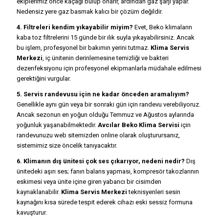
ekiplerimiz önce kaçağı bulup onarır, ardından gaz şarjı yapar.
Nedensiz yere gaz basmak kalıcı bir çözüm değildir.
4. Filtreleri kendim yıkayabilir miyim?
Evet, Beko klimaların
kaba toz filtrelerini 15 günde bir ılık suyla yıkayabilirsiniz. Ancak
bu işlem, profesyonel bir bakımın yerini tutmaz.
Klima Servis
Merkezi
, iç ünitenin derinlemesine temizliği ve bakteri
dezenfeksiyonu için profesyonel ekipmanlarla müdahale edilmesi
gerektiğini vurgular.
5. Servis randevusu için ne kadar önceden aramalıyım?
Genellikle aynı gün veya bir sonraki gün için randevu verebiliyoruz.
Ancak sezonun en yoğun olduğu Temmuz ve Ağustos aylarında
yoğunluk yaşanabilmektedir.
Avcılar Beko Klima Servisi
için
randevunuzu web sitemizden online olarak oluşturursanız,
sistemimiz size öncelik tanıyacaktır.
6. Klimanın dış ünitesi çok ses çıkarıyor, nedeni nedir?
Dış
ünitedeki aşırı ses; fanın balans yapması, kompresör takozlarının
eskimesi veya ünite içine giren yabancı bir cisimden
kaynaklanabilir.
Klima Servis Merkezi
teknisyenleri sesin
kaynağını kısa sürede tespit ederek cihazı eski sessiz formuna
kavuşturur.