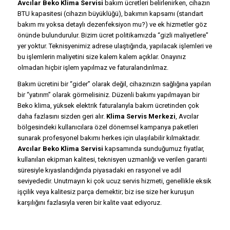
Avcılar Beko Klima Servisi
bakım ücretleri belirlenirken, cihazın
BTU kapasitesi (cihazın büyüklüğü), bakımın kapsamı (standart
bakım mı yoksa detaylı dezenfeksiyon mu?) ve ek hizmetler göz
önünde bulundurulur. Bizim ücret politikamızda “gizli maliyetlere”
yer yoktur. Teknisyenimiz adrese ulaştığında, yapılacak işlemleri ve
bu işlemlerin maliyetini size kalem kalem açıklar. Onayınız
olmadan hiçbir işlem yapılmaz ve faturalandırılmaz.
Bakım ücretini bir “gider” olarak değil, cihazınızın sağlığına yapılan
bir “yatırım” olarak görmelisiniz. Düzenli bakımı yapılmayan bir
Beko klima, yüksek elektrik faturalarıyla bakım ücretinden çok
daha fazlasını sizden geri alır.
Klima Servis Merkezi
, Avcılar
bölgesindeki kullanıcılara özel dönemsel kampanya paketleri
sunarak profesyonel bakımı herkes için ulaşılabilir kılmaktadır.
Avcılar Beko Klima Servisi
kapsamında sunduğumuz fiyatlar,
kullanılan ekipman kalitesi, teknisyen uzmanlığı ve verilen garanti
süresiyle kıyaslandığında piyasadaki en rasyonel ve adil
seviyededir. Unutmayın ki çok ucuz servis hizmeti, genellikle eksik
işçilik veya kalitesiz parça demektir; biz ise size her kuruşun
karşılığını fazlasıyla veren bir kalite vaat ediyoruz.