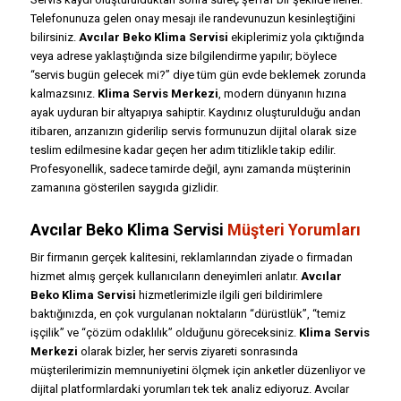
Telefonunuza gelen onay mesajı ile randevunuzun kesinleştiğini
bilirsiniz.
Avcılar Beko Klima Servisi
ekiplerimiz yola çıktığında
veya adrese yaklaştığında size bilgilendirme yapılır; böylece
“servis bugün gelecek mi?” diye tüm gün evde beklemek zorunda
kalmazsınız.
Klima Servis Merkezi
, modern dünyanın hızına
ayak uyduran bir altyapıya sahiptir. Kaydınız oluşturulduğu andan
itibaren, arızanızın giderilip servis formunuzun dijital olarak size
teslim edilmesine kadar geçen her adım titizlikle takip edilir.
Profesyonellik, sadece tamirde değil, aynı zamanda müşterinin
zamanına gösterilen saygıda gizlidir.
Avcılar Beko Klima Servisi
Müşteri Yorumları
Bir firmanın gerçek kalitesini, reklamlarından ziyade o firmadan
hizmet almış gerçek kullanıcıların deneyimleri anlatır.
Avcılar
Beko Klima Servisi
hizmetlerimizle ilgili geri bildirimlere
baktığınızda, en çok vurgulanan noktaların “dürüstlük”, “temiz
işçilik” ve “çözüm odaklılık” olduğunu göreceksiniz.
Klima Servis
Merkezi
olarak bizler, her servis ziyareti sonrasında
müşterilerimizin memnuniyetini ölçmek için anketler düzenliyor ve
dijital platformlardaki yorumları tek tek analiz ediyoruz. Avcılar