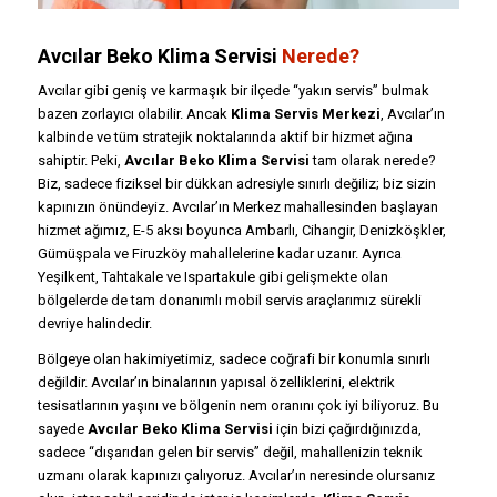
Avcılar Beko Klima Servisi
Nerede?
Avcılar gibi geniş ve karmaşık bir ilçede “yakın servis” bulmak
bazen zorlayıcı olabilir. Ancak
Klima Servis Merkezi
, Avcılar’ın
kalbinde ve tüm stratejik noktalarında aktif bir hizmet ağına
sahiptir. Peki,
Avcılar Beko Klima Servisi
tam olarak nerede?
Biz, sadece fiziksel bir dükkan adresiyle sınırlı değiliz; biz sizin
kapınızın önündeyiz. Avcılar’ın Merkez mahallesinden başlayan
hizmet ağımız, E-5 aksı boyunca Ambarlı, Cihangir, Denizköşkler,
Gümüşpala ve Firuzköy mahallelerine kadar uzanır. Ayrıca
Yeşilkent, Tahtakale ve Ispartakule gibi gelişmekte olan
bölgelerde de tam donanımlı mobil servis araçlarımız sürekli
devriye halindedir.
Bölgeye olan hakimiyetimiz, sadece coğrafi bir konumla sınırlı
değildir. Avcılar’ın binalarının yapısal özelliklerini, elektrik
tesisatlarının yaşını ve bölgenin nem oranını çok iyi biliyoruz. Bu
sayede
Avcılar Beko Klima Servisi
için bizi çağırdığınızda,
sadece “dışarıdan gelen bir servis” değil, mahallenizin teknik
uzmanı olarak kapınızı çalıyoruz. Avcılar’ın neresinde olursanız